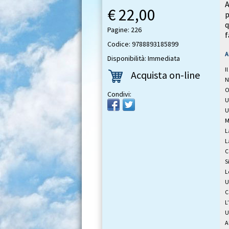
A
€ 22,00
p
q
Pagine: 226
f
Codice: 9788893185899
A
Disponibilità: Immediata
I
Acquista on-line
N
O
Condivi:
U
U
M
L
L
C
S
L
U
C
L
U
A