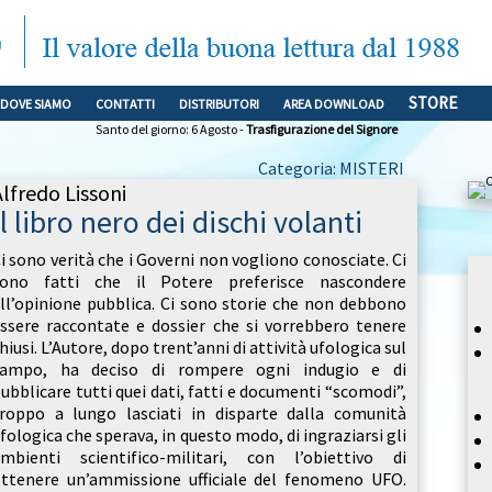
STORE
DOVE SIAMO
CONTATTI
DISTRIBUTORI
AREA DOWNLOAD
Santo del giorno: 6 Agosto -
Trasfigurazione del Signore
Categoria: MISTERI
Alfredo Lissoni
Il libro nero dei dischi volanti
i sono verità che i Governi non vogliono conosciate. Ci
sono fatti che il Potere preferisce nascondere
ll’opinione pubblica. Ci sono storie che non debbono
ssere raccontate e dossier che si vorrebbero tenere
hiusi. L’Autore, dopo trent’anni di attività ufologica sul
campo, ha deciso di rompere ogni indugio e di
ubblicare tutti quei dati, fatti e documenti “scomodi”,
roppo a lungo lasciati in disparte dalla comunità
fologica che sperava, in questo modo, di ingraziarsi gli
mbienti scientifico-militari, con l’obiettivo di
ttenere un’ammissione ufficiale del fenomeno UFO.