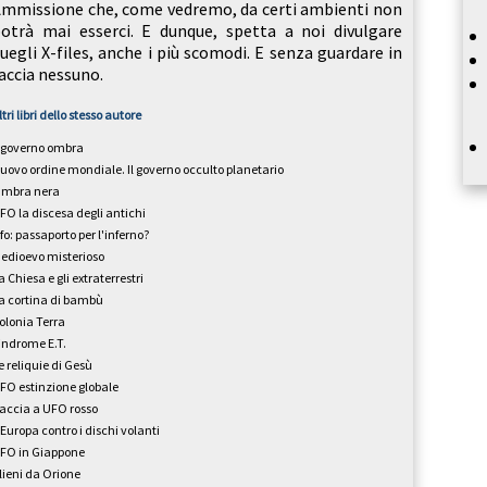
mmissione che, come vedremo, da certi ambienti non
otrà mai esserci. E dunque, spetta a noi divulgare
uegli X-files, anche i più scomodi. E senza guardare in
accia nessuno.
ltri libri dello stesso autore
l governo ombra
uovo ordine mondiale. Il governo occulto planetario
mbra nera
FO la discesa degli antichi
fo: passaporto per l'inferno?
edioevo misterioso
a Chiesa e gli extraterrestri
a cortina di bambù
olonia Terra
indrome E.T.
e reliquie di Gesù
FO estinzione globale
accia a UFO rosso
’Europa contro i dischi volanti
FO in Giappone
lieni da Orione