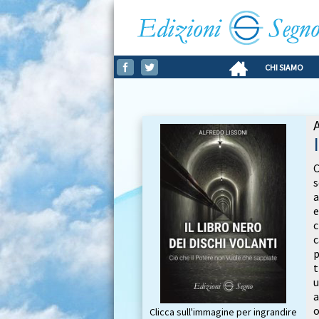
CHI SIAMO
C
a
e
c
p
t
u
a
o
Clicca sull'immagine per ingrandire