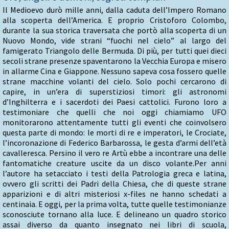
Il Medioevo durò mille anni, dalla caduta dell’Impero Romano
alla scoperta dell’America. E proprio Cristoforo Colombo,
durante la sua storica traversata che portò alla scoperta di un
Nuovo Mondo, vide strani “fuochi nel cielo” al largo del
famigerato Triangolo delle Bermuda. Di più, per tutti quei dieci
secoli strane presenze spaventarono la Vecchia Europa e misero
in allarme Cina e Giappone. Nessuno sapeva cosa fossero quelle
strane macchine volanti del cielo. Solo pochi cercarono di
capire, in un’era di superstiziosi timori: gli astronomi
d’Inghilterra e i sacerdoti dei Paesi cattolici. Furono loro a
testimoniare che quelli che noi oggi chiamiamo UFO
monitorarono attentamente tutti gli eventi che coinvolsero
questa parte di mondo: le morti di re e imperatori, le Crociate,
l’incoronazione di Federico Barbarossa, le gesta d’armi dell’età
cavalleresca. Persino il vero re Artù ebbe a incontrare una delle
fantomatiche creature uscite da un disco volante.Per anni
l’autore ha setacciato i testi della Patrologia greca e latina,
ovvero gli scritti dei Padri della Chiesa, che di queste strane
apparizioni e di altri misteriosi x-files ne hanno schedati a
centinaia. E oggi, per la prima volta, tutte quelle testimonianze
sconosciute tornano alla luce. E delineano un quadro storico
assai diverso da quanto insegnato nei libri di scuola,