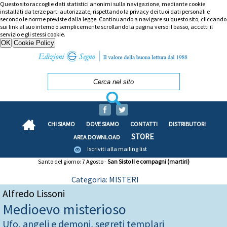
Questo sito raccoglie dati statistici anonimi sulla navigazione, mediante cookie
installati da terze parti autorizzate, rispettando la privacy dei tuoi dati personali e
secondo le norme previste dalla legge. Continuando a navigare su questo sito, cliccando
sui link al suo interno o semplicemente scrollando la pagina verso il basso, accetti il
servizio e gli stessi cookie.
CHI SIAMO
DOVE SIAMO
CONTATTI
DISTRIBUTORI
STORE
AREA DOWNLOAD
Iscriviti alla mailing list
Santo del giorno: 7 Agosto -
San Sisto II e compagni (martiri)
Categoria: MISTERI
Alfredo Lissoni
Medioevo misterioso
Ufo, angeli e demoni, segreti templari