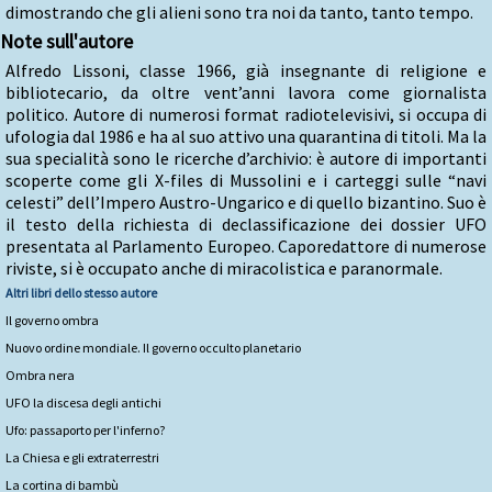
dimostrando che gli alieni sono tra noi da tanto, tanto tempo.
Note sull'autore
Alfredo Lissoni, classe 1966, già insegnante di religione e
bibliotecario, da oltre vent’anni lavora come giornalista
politico. Autore di numerosi format radiotelevisivi, si occupa di
ufologia dal 1986 e ha al suo attivo una quarantina di titoli. Ma la
sua specialità sono le ricerche d’archivio: è autore di importanti
scoperte come gli X-files di Mussolini e i carteggi sulle “navi
celesti” dell’Impero Austro-Ungarico e di quello bizantino. Suo è
il testo della richiesta di declassificazione dei dossier UFO
presentata al Parlamento Europeo. Caporedattore di numerose
riviste, si è occupato anche di miracolistica e paranormale.
Altri libri dello stesso autore
Il governo ombra
Nuovo ordine mondiale. Il governo occulto planetario
Ombra nera
UFO la discesa degli antichi
Ufo: passaporto per l'inferno?
La Chiesa e gli extraterrestri
La cortina di bambù