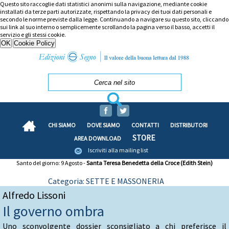
Questo sito raccoglie dati statistici anonimi sulla navigazione, mediante cookie
installati da terze parti autorizzate, rispettando la privacy dei tuoi dati personali e
secondo le norme previste dalla legge. Continuando a navigare su questo sito, cliccando
sui link al suo interno o semplicemente scrollando la pagina verso il basso, accetti il
servizio e gli stessi cookie.
CHI SIAMO
DOVE SIAMO
CONTATTI
DISTRIBUTORI
STORE
AREA DOWNLOAD
Iscriviti alla mailing list
Santo del giorno: 9 Agosto -
Santa Teresa Benedetta della Croce (Edith Stein)
Categoria: SETTE E MASSONERIA
Alfredo Lissoni
Il governo ombra
Uno sconvolgente dossier sconsigliato a chi preferisce il