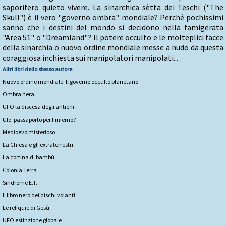
saporifero quieto vivere. La sinarchica sètta dei Teschi ("The
Skull") è il vero "governo ombra" mondiale? Perché pochissimi
sanno che i destini del mondo si decidono nella famigerata
"Area 51" o "Dreamland"? Il potere occulto e le molteplici facce
della sinarchia o nuovo ordine mondiale messe a nudo da questa
coraggiosa inchiesta sui manipolatori manipolati...
Altri libri dello stesso autore
Nuovo ordine mondiale. Il governo occulto planetario
Ombra nera
UFO la discesa degli antichi
Ufo: passaporto per l'inferno?
Medioevo misterioso
La Chiesa e gli extraterrestri
La cortina di bambù
Colonia Terra
Sindrome E.T.
Il libro nero dei dischi volanti
Le reliquie di Gesù
UFO estinzione globale