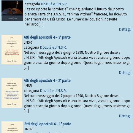
categoria
Dozulè e J.N.S.R.
Il testo riporta le “profezie” che riguardano il futuro del nostro
pianeta Terra che J.N.S.R., “anima vittima” francese, ha ricevuto
per amore da Gesù Cristo. Le numerose locuzioni ricevute
nell’arco[...]
Dettagli
Atti degli apostoli 4 – 3° parte
JNSR
categoria
Dozulè e J.N.S.R.
Nel suo messaggio del 7 giugno 1998, Nostro Signore disse a
J.N.S.R.: “Atti degli Apostoli è una lettura viva, vissuta giorno dopo
giorno e scritta giorno dopo giorno. Questi fogli, messi insieme gli
[...]
Dettagli
Atti degli apostoli 4 – 2° parte
JNSR
categoria
Dozulè e J.N.S.R.
Nel suo messaggio del 7 giugno 1998, Nostro Signore disse a
J.N.S.R.: “Atti degli Apostoli è una lettura viva, vissuta giorno dopo
giorno e scritta giorno dopo giorno. Questi fogli, messi insieme gli
[...]
Dettagli
Atti degli apostoli 4 – 1° parte
JNSR