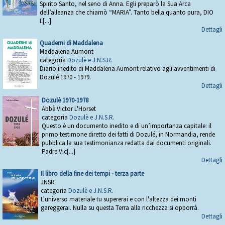
Spirito Santo, nel seno di Anna. Egli preparò la Sua Arca
dell’alleanza che chiamò “MARIA”. Tanto bella quanto pura, DIO
L[...]
Dettagli
Quaderni di Maddalena
Maddalena Aumont
categoria
Dozulè e J.N.S.R.
Diario inedito di Maddalena Aumont relativo agli avventimenti di
Dozulé 1970 - 1979.
Dettagli
Dozulè 1970-1978
Abbè Victor L'Horset
categoria
Dozulè e J.N.S.R.
Questo è un documento inedito e di un’importanza capitale: il
primo testimone diretto dei fatti di Dozulé, in Normandia, rende
pubblica la sua testimonianza redatta dai documenti originali.
Padre Vic[...]
Dettagli
Il libro della fine dei tempi - terza parte
JNSR
categoria
Dozulè e J.N.S.R.
L'universo materiale tu supererai e con l'altezza dei monti
gareggerai. Nulla su questa Terra alla ricchezza si opporrà.
Dettagli