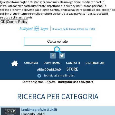
Questo sito raccoglie dati statistici anonimi sulla navigazione, mediante cookie
installati da terze parti autorizzate, rispettando la privacy dei tuoi dati personali e
secondo le norme previste dalla legge. Continuando a navigare su questo sito, cliccando
sui link al suo interno o semplicemente scrollando la pagina verso il basso, accetti il
servizio e gli stessi cookie.
CHI SIAMO
DOVE SIAMO
CONTATTI
DISTRIBUTORI
STORE
AREA DOWNLOAD
Iscriviti alla mailing list
Santo del giorno: 6 Agosto -
Trasfigurazione del Signore
RICERCA PER CATEGORIA
Le ultime profezie di JNSR
Giancarlo Baldini