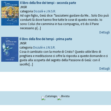
Il libro della fine dei tempi - seconda parte
JNSR
categoria
Dozulè e J.N.S.R.
Ad ogni figlio, Gesù dice: "lasciatemi guidare da Me... Solo Dio può
condurti là dove hanno fine tutte le cose di questo mondo. Io
sono Colui che cammina in tua compagnia, e ti do il Pane
necessario p[...]
Dettagli
Il libro della fine dei tempi - prima parte
JNSR
categoria
Dozulè e J.N.S.R.
Cosa è cambiato con la morte di Cristo? Questo utile libro di
preghiera e meditazione ci offre la risposta a queste domande e ci
guida alla scoperta del segreto della Passione di Gesù: con il
sacrific[...]
Dettagli