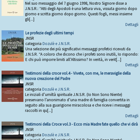
Nel suo messaggio del 7 giugno 1998, Nostro Signore disse a
J.N.S.R.: “Atti degli Apostoli è una lettura viva, vissuta giorno dopo
giorno e scritta giorno dopo giorno. Questi fogli, messi insieme
gli[...]
Dettagli
Le profezie degli ultimi tempi
JNSR
categoria
Dozulè e J.N.S.R.
Una selezione dei più significativi messaggi profetici ricevuti da
J.N.S.R. “A coloro che dicono che i profeti sono inutili, Io rispondo:
E chi può imporre limiti all’Altissimo? In verità, in verit[...]
Dettagli
Testimoni della croce vol.4 - Vivete, con me, le meraviglie della
nuova creazione del Padre
JNSR
categoria
Dozulè e J.N.S.R.
Le iniziali d’umiltà spirituale J.N.S.R. (Io Non Sono Niente)
preservano l’anonimato d’una madre di famiglia convertita in
seguito alla sua guarigione miracolosa e che riceve i messaggi
raccolti in qu[...]
Dettagli
Testimoni della Croce vol.3 - Ecco mia Madre fate quello che vi dirà
JNSR
categoria
Dozulè e J.N.S.R.