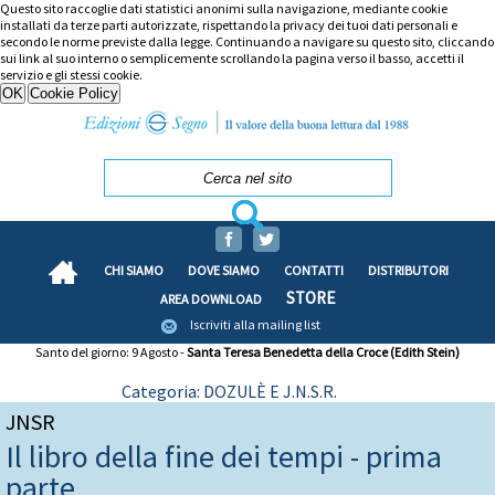
Questo sito raccoglie dati statistici anonimi sulla navigazione, mediante cookie
installati da terze parti autorizzate, rispettando la privacy dei tuoi dati personali e
secondo le norme previste dalla legge. Continuando a navigare su questo sito, cliccando
sui link al suo interno o semplicemente scrollando la pagina verso il basso, accetti il
servizio e gli stessi cookie.
CHI SIAMO
DOVE SIAMO
CONTATTI
DISTRIBUTORI
STORE
AREA DOWNLOAD
Iscriviti alla mailing list
Santo del giorno: 9 Agosto -
Santa Teresa Benedetta della Croce (Edith Stein)
Categoria: DOZULÈ E J.N.S.R.
JNSR
Il libro della fine dei tempi - prima
parte