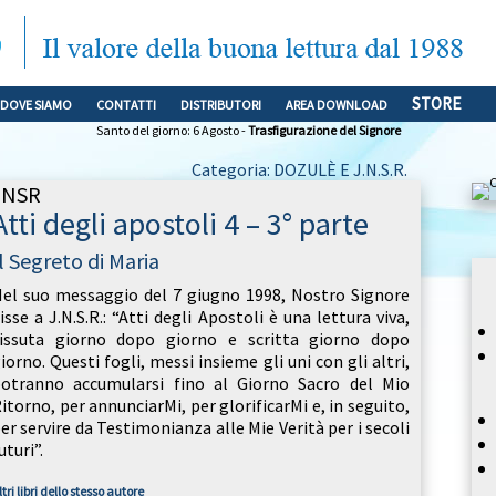
STORE
DOVE SIAMO
CONTATTI
DISTRIBUTORI
AREA DOWNLOAD
Santo del giorno: 6 Agosto -
Trasfigurazione del Signore
Categoria: DOZULÈ E J.N.S.R.
JNSR
Atti degli apostoli 4 – 3° parte
l Segreto di Maria
el suo messaggio del 7 giugno 1998, Nostro Signore
isse a J.N.S.R.: “Atti degli Apostoli è una lettura viva,
issuta giorno dopo giorno e scritta giorno dopo
iorno. Questi fogli, messi insieme gli uni con gli altri,
otranno accumularsi fino al Giorno Sacro del Mio
itorno, per annunciarMi, per glorificarMi e, in seguito,
er servire da Testimonianza alle Mie Verità per i secoli
uturi”.
ltri libri dello stesso autore