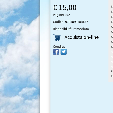
€ 15,00
I
I
Pagine: 292
I
Codice: 9788893184137
I
A
Disponibilità: Immediata
A
Acquista on-line
A
A
Condivi:
A
T
T
T
T
c
L