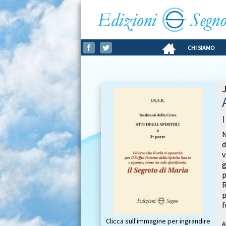
CHI SIAMO
I
N
d
v
g
p
R
p
f
Clicca sull'immagine per ingrandire
A