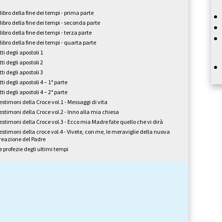
l libro della fine dei tempi - prima parte
l libro della fine dei tempi - seconda parte
l libro della fine dei tempi - terza parte
l libro della fine dei tempi - quarta parte
tti degli apostoli 1
tti degli apostoli 2
tti degli apostoli 3
tti degli apostoli 4 – 1° parte
tti degli apostoli 4 – 2° parte
estimoni della Croce vol.1 - Messaggi di vita
estimoni della Croce vol.2 - Inno alla mia chiesa
estimoni della Croce vol.3 - Ecco mia Madre fate quello che vi dirà
estimoni della croce vol.4 - Vivete, con me, le meraviglie della nuova
reazione del Padre
e profezie degli ultimi tempi