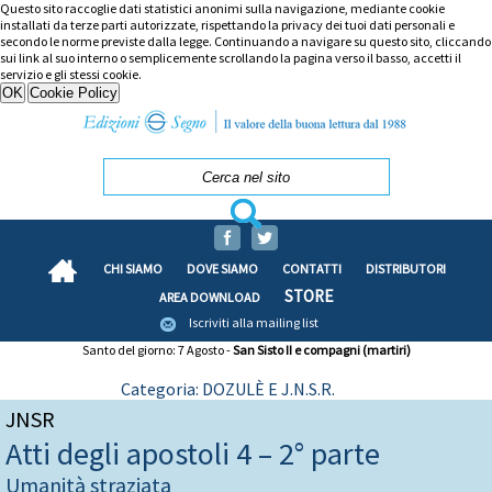
Questo sito raccoglie dati statistici anonimi sulla navigazione, mediante cookie
installati da terze parti autorizzate, rispettando la privacy dei tuoi dati personali e
secondo le norme previste dalla legge. Continuando a navigare su questo sito, cliccando
sui link al suo interno o semplicemente scrollando la pagina verso il basso, accetti il
servizio e gli stessi cookie.
CHI SIAMO
DOVE SIAMO
CONTATTI
DISTRIBUTORI
STORE
AREA DOWNLOAD
Iscriviti alla mailing list
Santo del giorno: 7 Agosto -
San Sisto II e compagni (martiri)
Categoria: DOZULÈ E J.N.S.R.
JNSR
Atti degli apostoli 4 – 2° parte
Umanità straziata