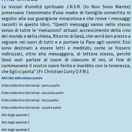
Le iniziali d’umiltà spirituale J.N.S.R. (Io Non Sono Niente)
preservano l’anonimato d’una madre di famiglia convertita in
seguito alla sua guarigione miracolosa e che riceve i messaggi
raccolti in questo libro. “Questi messaggi vanno nello stesso
senso di tutte le ‘rivelazioni? attuali: accrescimento della crisi
del mondo e della chiesa, Ritorno di Gesù, che verrà ben presto a
regnare nei cuori di tutti e a portare la Pace agli uomini. Essi
sono destinati a essere letti e meditati, come se fossero
indirizzati, oltre alla messaggera, al lettore stesso, perché
Gesù vuol parlare al cuore di ciascuno di noi, al fine di
commuovere il nostro cuore ferito e inaridito con la tenerezza,
che Egli ci porta” (Fr. Christian Curty O.F.M.).
Altri libri dello stesso autore
Il libro della fine dei tempi - prima parte
Il libro della fine dei tempi - seconda parte
Il libro della fine dei tempi - terza parte
Il libro della fine dei tempi - quarta parte
Atti degli apostoli 1
Atti degli apostoli 2
Atti degli apostoli 3