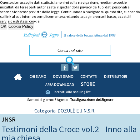
Questo sito raccoglie dati statistici anonimi sulla navigazione, mediante cookie
installati da terze parti autorizzate, rispettando la privacy dei tuoi dati personali e
secondo le norme previste dalla legge. Continuando a navigare su questo sito, cliccando
sui link al suo interno o semplicemente scrollando la pagina verso il basso, accetti il
servizio e gli stessi cookie.
CHI SIAMO
DOVE SIAMO
CONTATTI
DISTRIBUTORI
STORE
AREA DOWNLOAD
Iscriviti alla mailing list
Santo del giorno: 6 Agosto -
Trasfigurazione del Signore
Categoria: DOZULÈ E J.N.S.R.
JNSR
Testimoni della Croce vol.2 - Inno alla
mia chiesa