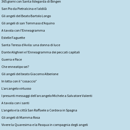
365 giorni con Santa Ildegarda di Bingen
San Pio da Pietralcina e l’aldilà
Gli angeli del Beato Bartolo Longo
Gli angeli di san Tommaso d’Aquino
A tavola con l'Enneagramma
Estelle Faguette
Santa Teresa d’Avila: una donna di luce
Dante Alighieri e l’Enneagramma dei peccati capitali
Guerra e Pace
Che enneatipo sei?
Gli angeli del beato Giacomo Alberione
In lotta con il “cosaccio”
L’arcangelo virtuoso
I presunti messaggi dell’arcangelo Michele a Salvatore Valenti
A tavola con i santi
L’angelo e la città San Raffaele a Cordova in Spagna
Gli angeli di Mamma Rosa
Vivere la Quaresima e la Pasqua in compagnia degli angeli