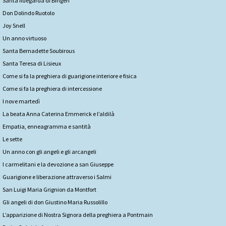
Santa Ildegarda di Bingen
Don Dolindo Ruotolo
Joy Snell
Un anno virtuoso
Santa Bernadette Soubirous
Santa Teresa di Lisieux
Come si fa la preghiera di guarigione interiore e fisica
Come si fa la preghiera di intercessione
I nove martedì
La beata Anna Caterina Emmerick e l’aldilà
Empatia, enneagramma e santità
Le sette
Un anno con gli angeli e gli arcangeli
I carmelitani e la devozione a san Giuseppe
Guarigione e liberazione attraverso i Salmi
San Luigi Maria Grignion da Montfort
Gli angeli di don Giustino Maria Russolillo
L’apparizione di Nostra Signora della preghiera a Pontmain