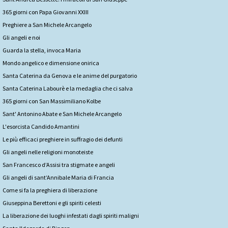
365 giorni con Papa Giovanni XXIII
Preghiere a San Michele Arcangelo
Gli angeli e noi
Guarda la stella, invoca Maria
Mondo angelico e dimensione onirica
Santa Caterina da Genova e le anime del purgatorio
Santa Caterina Labourè e la medaglia che ci salva
365 giorni con San Massimiliano Kolbe
Sant' Antonino Abate e San Michele Arcangelo
L'esorcista Candido Amantini
Le più efficaci preghiere in suffragio dei defunti
Gli angeli nelle religioni monoteiste
San Francesco d’Assisi tra stigmate e angeli
Gli angeli di sant’Annibale Maria di Francia
Come si fa la preghiera di liberazione
Giuseppina Berettoni e gli spiriti celesti
La liberazione dei luoghi infestati dagli spiriti maligni