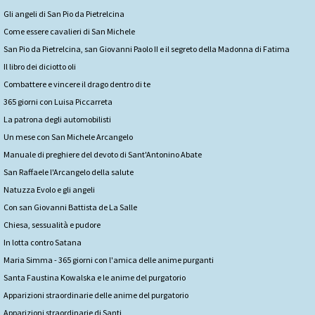
Gli angeli di San Pio da Pietrelcina
Come essere cavalieri di San Michele
San Pio da Pietrelcina, san Giovanni Paolo II e il segreto della Madonna di Fatima
Il libro dei diciotto oli
Combattere e vincere il drago dentro di te
365 giorni con Luisa Piccarreta
La patrona degli automobilisti
Un mese con San Michele Arcangelo
Manuale di preghiere del devoto di Sant'Antonino Abate
San Raffaele l'Arcangelo della salute
Natuzza Evolo e gli angeli
Con san Giovanni Battista de La Salle
Chiesa, sessualità e pudore
In lotta contro Satana
Maria Simma - 365 giorni con l'amica delle anime purganti
Santa Faustina Kowalska e le anime del purgatorio
Apparizioni straordinarie delle anime del purgatorio
Apparizioni straordinarie di Santi