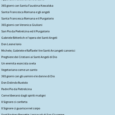
365 giorni con Santa Faustina Kowalska
Santa Francesca Romana e gli angeli
Santa Francesca Romana e il Purgatorio
365 giorni con Veronica Giuliani
San Pio da Pietrelcina ed il Purgatorio
Gabriele Bitterlich e l'opera dei Santi Angeli
Don Leone Iorio
Michele, Gabriele e Raffaele I tre Santi Arcangeli canonici
Preghiere dei Cristiani ai Santi Angeli di Dio
Un eremita esorcista svela
Vegetariano come un santo
365 giorni con gli uomini e le donne di Dio
Don Dolindo Ruotolo
Padre Pio da Pietrelcina
Come liberarsi dagli spiriti maligni
Il Signore ci conforta
Il Signore ci guarisce nel corpo
Sant'Andrea Bessette. I miracoli di San Giuseppe