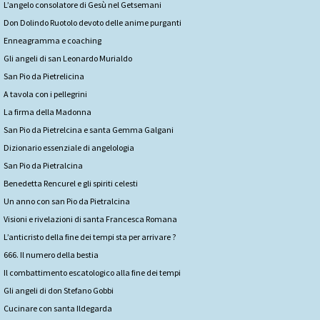
L’angelo consolatore di Gesù nel Getsemani
Don Dolindo Ruotolo devoto delle anime purganti
Enneagramma e coaching
Gli angeli di san Leonardo Murialdo
San Pio da Pietrelicina
A tavola con i pellegrini
La firma della Madonna
San Pio da Pietrelcina e santa Gemma Galgani
Dizionario essenziale di angelologia
San Pio da Pietralcina
Benedetta Rencurel e gli spiriti celesti
Un anno con san Pio da Pietralcina
Visioni e rivelazioni di santa Francesca Romana
L’anticristo della fine dei tempi sta per arrivare ?
666. Il numero della bestia
Il combattimento escatologico alla fine dei tempi
Gli angeli di don Stefano Gobbi
Cucinare con santa Ildegarda