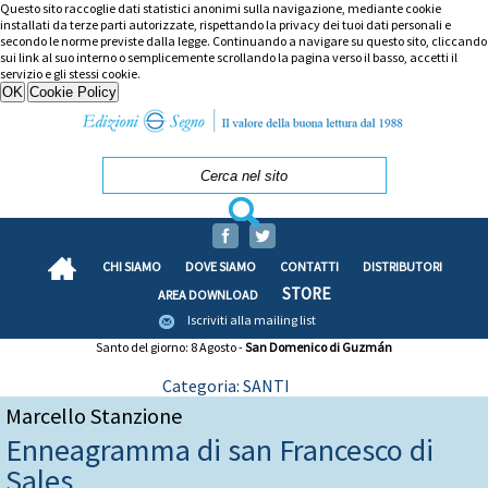
Questo sito raccoglie dati statistici anonimi sulla navigazione, mediante cookie
installati da terze parti autorizzate, rispettando la privacy dei tuoi dati personali e
secondo le norme previste dalla legge. Continuando a navigare su questo sito, cliccando
sui link al suo interno o semplicemente scrollando la pagina verso il basso, accetti il
servizio e gli stessi cookie.
CHI SIAMO
DOVE SIAMO
CONTATTI
DISTRIBUTORI
STORE
AREA DOWNLOAD
Iscriviti alla mailing list
Santo del giorno: 8 Agosto -
San Domenico di Guzmán
Categoria: SANTI
Marcello Stanzione
Enneagramma di san Francesco di
Sales