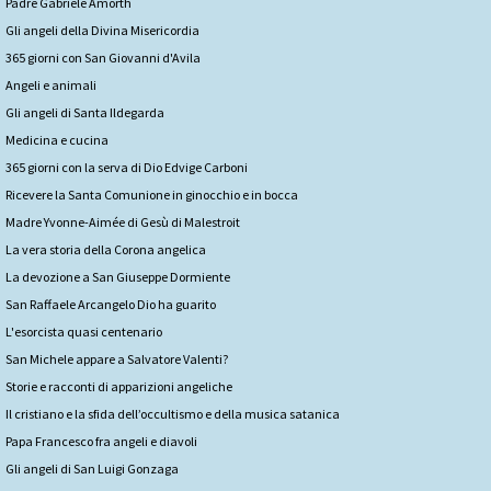
Padre Gabriele Amorth
Gli angeli della Divina Misericordia
365 giorni con San Giovanni d'Avila
Angeli e animali
Gli angeli di Santa Ildegarda
Medicina e cucina
365 giorni con la serva di Dio Edvige Carboni
Ricevere la Santa Comunione in ginocchio e in bocca
Madre Yvonne-Aimée di Gesù di Malestroit
La vera storia della Corona angelica
La devozione a San Giuseppe Dormiente
San Raffaele Arcangelo Dio ha guarito
L'esorcista quasi centenario
San Michele appare a Salvatore Valenti?
Storie e racconti di apparizioni angeliche
Il cristiano e la sfida dell’occultismo e della musica satanica
Papa Francesco fra angeli e diavoli
Gli angeli di San Luigi Gonzaga