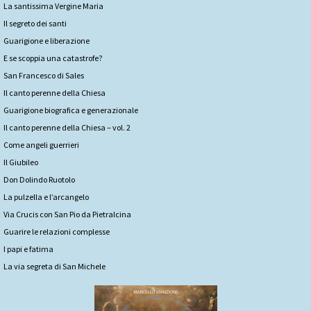
La santissima Vergine Maria
Il segreto dei santi
Guarigione e liberazione
E se scoppia una catastrofe?
San Francesco di Sales
Il canto perenne della Chiesa
Guarigione biografica e generazionale
Il canto perenne della Chiesa – vol. 2
Come angeli guerrieri
Il Giubileo
Don Dolindo Ruotolo
La pulzella e l’arcangelo
Via Crucis con San Pio da Pietralcina
Guarire le relazioni complesse
I papi e fatima
La via segreta di San Michele