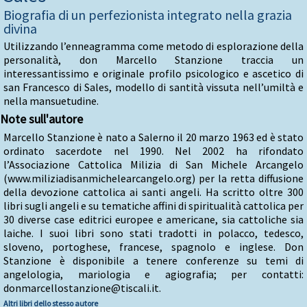
Biografia di un perfezionista integrato nella grazia
divina
Utilizzando l’enneagramma come metodo di esplorazione della
personalità, don Marcello Stanzione traccia un
interessantissimo e originale profilo psicologico e ascetico di
san Francesco di Sales, modello di santità vissuta nell’umiltà e
nella mansuetudine.
Note sull'autore
Marcello Stanzione è nato a Salerno il 20 marzo 1963 ed è stato
ordinato sacerdote nel 1990. Nel 2002 ha rifondato
l’Associazione Cattolica Milizia di San Michele Arcangelo
(www.miliziadisanmichelearcangelo.org) per la retta diffusione
della devozione cattolica ai santi angeli. Ha scritto oltre 300
libri sugli angeli e su tematiche affini di spiritualità cattolica per
30 diverse case editrici europee e americane, sia cattoliche sia
laiche. I suoi libri sono stati tradotti in polacco, tedesco,
sloveno, portoghese, francese, spagnolo e inglese. Don
Stanzione è disponibile a tenere conferenze su temi di
angelologia, mariologia e agiografia; per contatti:
donmarcellostanzione@tiscali.it.
Altri libri dello stesso autore