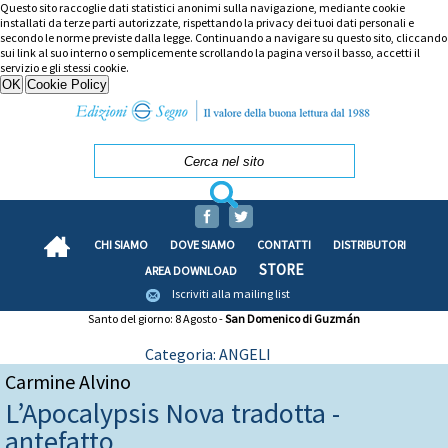
Questo sito raccoglie dati statistici anonimi sulla navigazione, mediante cookie
installati da terze parti autorizzate, rispettando la privacy dei tuoi dati personali e
secondo le norme previste dalla legge. Continuando a navigare su questo sito, cliccando
sui link al suo interno o semplicemente scrollando la pagina verso il basso, accetti il
servizio e gli stessi cookie.
CHI SIAMO
DOVE SIAMO
CONTATTI
DISTRIBUTORI
STORE
AREA DOWNLOAD
Iscriviti alla mailing list
Santo del giorno: 8 Agosto -
San Domenico di Guzmán
Categoria: ANGELI
Carmine Alvino
L’Apocalypsis Nova tradotta -
antefatto