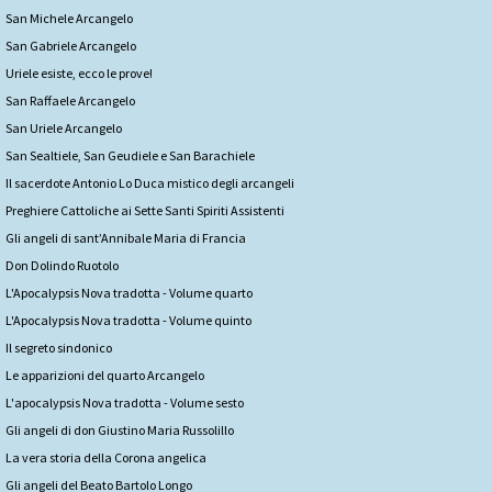
San Michele Arcangelo
San Gabriele Arcangelo
Uriele esiste, ecco le prove!
San Raffaele Arcangelo
San Uriele Arcangelo
San Sealtiele, San Geudiele e San Barachiele
Il sacerdote Antonio Lo Duca mistico degli arcangeli
Preghiere Cattoliche ai Sette Santi Spiriti Assistenti
Gli angeli di sant’Annibale Maria di Francia
Don Dolindo Ruotolo
L'Apocalypsis Nova tradotta - Volume quarto
L'Apocalypsis Nova tradotta - Volume quinto
Il segreto sindonico
Le apparizioni del quarto Arcangelo
L'apocalypsis Nova tradotta - Volume sesto
Gli angeli di don Giustino Maria Russolillo
La vera storia della Corona angelica
Gli angeli del Beato Bartolo Longo