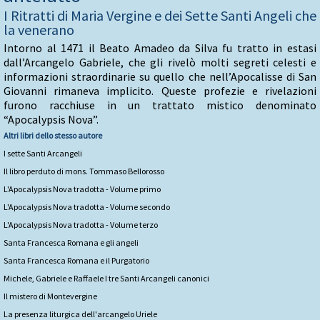
I Ritratti di Maria Vergine e dei Sette Santi Angeli che
la venerano
Intorno al 1471 il Beato Amadeo da Silva fu tratto in estasi
dall’Arcangelo Gabriele, che gli rivelò molti segreti celesti e
informazioni straordinarie su quello che nell’Apocalisse di San
Giovanni rimaneva implicito. Queste profezie e rivelazioni
furono racchiuse in un trattato mistico denominato
“Apocalypsis Nova”.
Altri libri dello stesso autore
I sette Santi Arcangeli
Il libro perduto di mons. Tommaso Bellorosso
L'Apocalypsis Nova tradotta - Volume primo
L'Apocalypsis Nova tradotta - Volume secondo
L'Apocalypsis Nova tradotta - Volume terzo
Santa Francesca Romana e gli angeli
Santa Francesca Romana e il Purgatorio
Michele, Gabriele e Raffaele I tre Santi Arcangeli canonici
Il mistero di Montevergine
La presenza liturgica dell'arcangelo Uriele