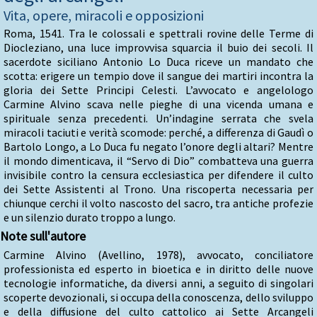
Vita, opere, miracoli e opposizioni
Roma, 1541. Tra le colossali e spettrali rovine delle Terme di
Diocleziano, una luce improvvisa squarcia il buio dei secoli. Il
sacerdote siciliano Antonio Lo Duca riceve un mandato che
scotta: erigere un tempio dove il sangue dei martiri incontra la
gloria dei Sette Principi Celesti. L’avvocato e angelologo
Carmine Alvino scava nelle pieghe di una vicenda umana e
spirituale senza precedenti. Un’indagine serrata che svela
miracoli taciuti e verità scomode: perché, a differenza di Gaudì o
Bartolo Longo, a Lo Duca fu negato l’onore degli altari? Mentre
il mondo dimenticava, il “Servo di Dio” combatteva una guerra
invisibile contro la censura ecclesiastica per difendere il culto
dei Sette Assistenti al Trono. Una riscoperta necessaria per
chiunque cerchi il volto nascosto del sacro, tra antiche profezie
e un silenzio durato troppo a lungo.
Note sull'autore
Carmine Alvino (Avellino, 1978), avvocato, conciliatore
professionista ed esperto in bioetica e in diritto delle nuove
tecnologie informatiche, da diversi anni, a seguito di singolari
scoperte devozionali, si occupa della conoscenza, dello sviluppo
e della diffusione del culto cattolico ai Sette Arcangeli