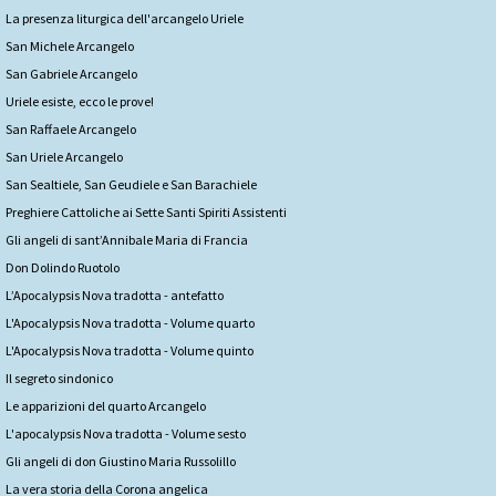
La presenza liturgica dell'arcangelo Uriele
San Michele Arcangelo
San Gabriele Arcangelo
Uriele esiste, ecco le prove!
San Raffaele Arcangelo
San Uriele Arcangelo
San Sealtiele, San Geudiele e San Barachiele
Preghiere Cattoliche ai Sette Santi Spiriti Assistenti
Gli angeli di sant’Annibale Maria di Francia
Don Dolindo Ruotolo
L’Apocalypsis Nova tradotta - antefatto
L'Apocalypsis Nova tradotta - Volume quarto
L'Apocalypsis Nova tradotta - Volume quinto
Il segreto sindonico
Le apparizioni del quarto Arcangelo
L'apocalypsis Nova tradotta - Volume sesto
Gli angeli di don Giustino Maria Russolillo
La vera storia della Corona angelica