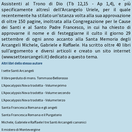
Assistenti al Trono di Dio (Tb 12,15 - Ap 1,4), e più
specificamente altresì dell’Arcangelo Uriele, per il quale
recentemente ha stilato un’istanza volta alla sua approvazione
di oltre 150 pagine, inoltrata alla Congregazione per le Cause
dei Santi e al Santo Padre Francesco, in cui ha chiesto di
approvarne il nome e di festeggiarne il culto il giorno 29
settembre di ogni anno accanto alla Santa Memoria degli
Arcangeli Michele, Gabriele e Raffaele. Ha scritto oltre 40 libri
sull’argomento e diversi articoli e creato un sito internet
(www.settearcangeli.it) dedicato a questo tema.
Altri libri dello stesso autore
I sette Santi Arcangeli
Il libro perduto di mons. Tommaso Bellorosso
L'Apocalypsis Nova tradotta - Volume primo
L'Apocalypsis Nova tradotta - Volume secondo
L'Apocalypsis Nova tradotta - Volume terzo
Santa Francesca Romana e gli angeli
Santa Francesca Romana e il Purgatorio
Michele, Gabriele e Raffaele I tre Santi Arcangeli canonici
Il mistero di Montevergine