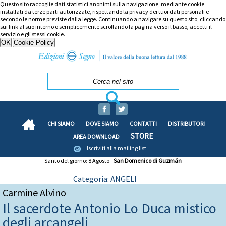
Questo sito raccoglie dati statistici anonimi sulla navigazione, mediante cookie
installati da terze parti autorizzate, rispettando la privacy dei tuoi dati personali e
secondo le norme previste dalla legge. Continuando a navigare su questo sito, cliccando
sui link al suo interno o semplicemente scrollando la pagina verso il basso, accetti il
servizio e gli stessi cookie.
CHI SIAMO
DOVE SIAMO
CONTATTI
DISTRIBUTORI
STORE
AREA DOWNLOAD
Iscriviti alla mailing list
Santo del giorno: 8 Agosto -
San Domenico di Guzmán
Categoria: ANGELI
Carmine Alvino
Il sacerdote Antonio Lo Duca mistico
degli arcangeli