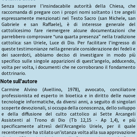
Senza superare l’insindacabile autorità della Chiesa, che
raccomanda di pregare con i propri nomi soltanto i tre angeli
espressamente menzionati nel Testo Sacro (san Michele, san
Gabriele e san Raffaele), è di interesse generale del
cattolicesimo fare riemergere alcune documentazioni che
parrebbero comprovare “una quarta presenza” nella tradizione
cattolica: san Uriele, Luce di Dio. Per facilitare l’ingresso di
queste testimonianze nella generale considerazione dei fedeli e
dei sacerdoti, abbiamo deciso di investigare in modo più
specifico sulle singole apparizioni di quest’angelo, adducendo,
volta per volta, i documenti che ne corroborano il fondamento
dottrinario.
Note sull'autore
Carmine Alvino (Avellino, 1978), avvocato, conciliatore
professionista ed esperto in bioetica e in diritto delle nuove
tecnologie informatiche, da diversi anni, a seguito di singolari
scoperte devozionali, si occupa della conoscenza, dello sviluppo
e della diffusione del culto cattolico ai Sette Arcangeli
Assistenti al Trono di Dio (Tb 12,15 - Ap 1,4), e più
specificamente altresì dell’Arcangelo Uriele, per il quale
recentemente ha stilato un’istanza volta alla sua approvazione