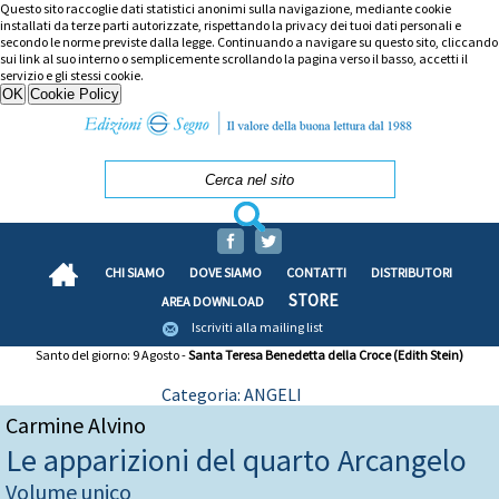
Questo sito raccoglie dati statistici anonimi sulla navigazione, mediante cookie
installati da terze parti autorizzate, rispettando la privacy dei tuoi dati personali e
secondo le norme previste dalla legge. Continuando a navigare su questo sito, cliccando
sui link al suo interno o semplicemente scrollando la pagina verso il basso, accetti il
servizio e gli stessi cookie.
CHI SIAMO
DOVE SIAMO
CONTATTI
DISTRIBUTORI
STORE
AREA DOWNLOAD
Iscriviti alla mailing list
Santo del giorno: 9 Agosto -
Santa Teresa Benedetta della Croce (Edith Stein)
Categoria: ANGELI
Carmine Alvino
Le apparizioni del quarto Arcangelo
Volume unico