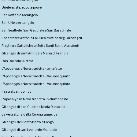
Uriele esiste, ecco le prove!
San Raffaele Arcangelo
San Uriele Arcangelo
San Sealtiele, San Geudiele e San Barachiele
Il sacerdote Antonio Lo Duca mistico degli arcangeli
Preghiere Cattoliche ai Sette Santi Spiriti Assistenti
Gli angeli di sant’Annibale Maria di Francia
Don Dolindo Ruotolo
L’Apocalypsis Nova tradotta - antefatto
L'Apocalypsis Nova tradotta - Volume quarto
L'Apocalypsis Nova tradotta - Volume quinto
Il segreto sindonico
L'apocalypsis Nova tradotta - Volume sesto
Gli angeli di don Giustino Maria Russolillo
La vera storia della Corona angelica
Gli angeli del Beato Bartolo Longo
Gli angeli di san Leonardo Murialdo