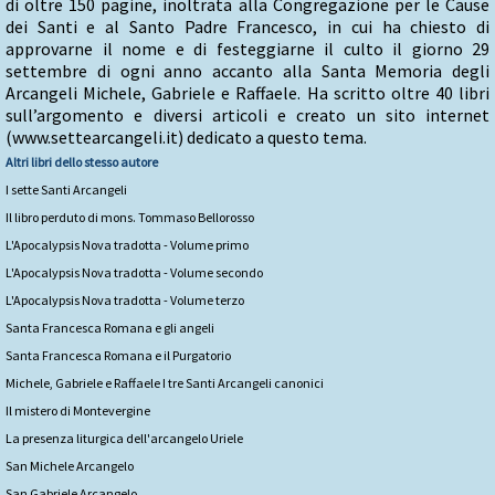
di oltre 150 pagine, inoltrata alla Congregazione per le Cause
dei Santi e al Santo Padre Francesco, in cui ha chiesto di
approvarne il nome e di festeggiarne il culto il giorno 29
settembre di ogni anno accanto alla Santa Memoria degli
Arcangeli Michele, Gabriele e Raffaele. Ha scritto oltre 40 libri
sull’argomento e diversi articoli e creato un sito internet
(www.settearcangeli.it) dedicato a questo tema.
Altri libri dello stesso autore
I sette Santi Arcangeli
Il libro perduto di mons. Tommaso Bellorosso
L'Apocalypsis Nova tradotta - Volume primo
L'Apocalypsis Nova tradotta - Volume secondo
L'Apocalypsis Nova tradotta - Volume terzo
Santa Francesca Romana e gli angeli
Santa Francesca Romana e il Purgatorio
Michele, Gabriele e Raffaele I tre Santi Arcangeli canonici
Il mistero di Montevergine
La presenza liturgica dell'arcangelo Uriele
San Michele Arcangelo
San Gabriele Arcangelo