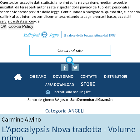
Questo sito raccoglie dati statistici anonimi sulla navigazione, mediante cookie
installati da terze parti autorizzate, rispettando la privacy dei tuoi dati personali e
secondo le norme previste dalla legge. Continuando a navigare su questo sito, cliccando
sui link al suo interno o semplicemente scrollando la pagina verso il basso, accetti il
servizio e gli stessi cookie.
CHI SIAMO
DOVE SIAMO
CONTATTI
DISTRIBUTORI
STORE
AREA DOWNLOAD
Iscriviti alla mailing list
Santo del giorno: 8 Agosto -
San Domenico di Guzmán
Categoria: ANGELI
Carmine Alvino
L'Apocalypsis Nova tradotta - Volume
primo