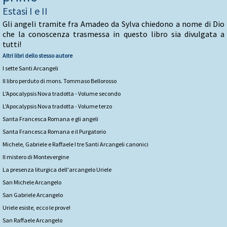
Estasi I e II
Gli angeli tramite fra Amadeo da Sylva chiedono a nome di Dio
che la conoscenza trasmessa in questo libro sia divulgata a
tutti!
Altri libri dello stesso autore
I sette Santi Arcangeli
Il libro perduto di mons. Tommaso Bellorosso
L'Apocalypsis Nova tradotta - Volume secondo
L'Apocalypsis Nova tradotta - Volume terzo
Santa Francesca Romana e gli angeli
Santa Francesca Romana e il Purgatorio
Michele, Gabriele e Raffaele I tre Santi Arcangeli canonici
Il mistero di Montevergine
La presenza liturgica dell'arcangelo Uriele
San Michele Arcangelo
San Gabriele Arcangelo
Uriele esiste, ecco le prove!
San Raffaele Arcangelo