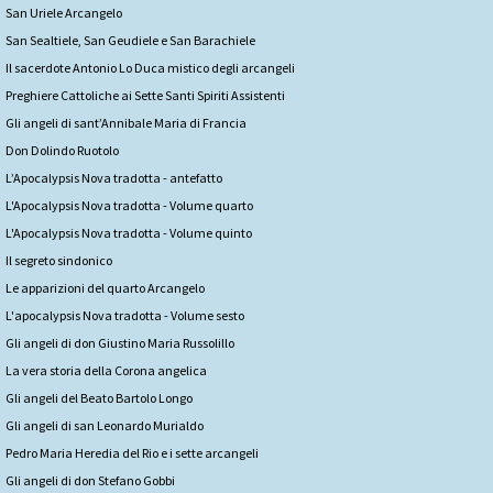
San Uriele Arcangelo
San Sealtiele, San Geudiele e San Barachiele
Il sacerdote Antonio Lo Duca mistico degli arcangeli
Preghiere Cattoliche ai Sette Santi Spiriti Assistenti
Gli angeli di sant’Annibale Maria di Francia
Don Dolindo Ruotolo
L’Apocalypsis Nova tradotta - antefatto
L'Apocalypsis Nova tradotta - Volume quarto
L'Apocalypsis Nova tradotta - Volume quinto
Il segreto sindonico
Le apparizioni del quarto Arcangelo
L'apocalypsis Nova tradotta - Volume sesto
Gli angeli di don Giustino Maria Russolillo
La vera storia della Corona angelica
Gli angeli del Beato Bartolo Longo
Gli angeli di san Leonardo Murialdo
Pedro Maria Heredia del Rio e i sette arcangeli
Gli angeli di don Stefano Gobbi