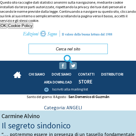
Questo sito raccoglie dati statistici anonimi sulla navigazione, mediante cookie
installati da terze parti autorizzate, rispettando la privacy dei tuoi dati personali e
secondo le norme previste dalla legge. Continuando a navigare su questo sito, cliccando
sui link al suo interno o semplicemente scrollando la pagina verso il basso, accetti il
servizio e gli stessi cookie.
CHI SIAMO
DOVE SIAMO
CONTATTI
DISTRIBUTORI
STORE
AREA DOWNLOAD
Iscriviti alla mailing list
Santo del giorno: 8 Agosto -
San Domenico di Guzmán
Categoria: ANGELI
Carmine Alvino
Il segreto sindonico
“… potremmo essere in presenza di un tassello fondamentale