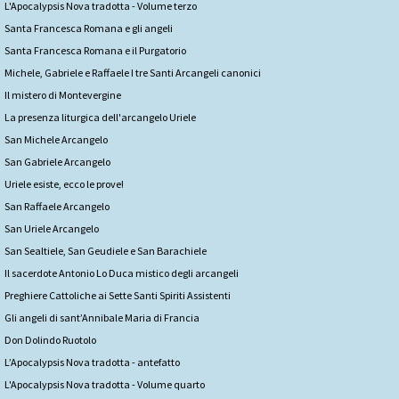
L'Apocalypsis Nova tradotta - Volume terzo
Santa Francesca Romana e gli angeli
Santa Francesca Romana e il Purgatorio
Michele, Gabriele e Raffaele I tre Santi Arcangeli canonici
Il mistero di Montevergine
La presenza liturgica dell'arcangelo Uriele
San Michele Arcangelo
San Gabriele Arcangelo
Uriele esiste, ecco le prove!
San Raffaele Arcangelo
San Uriele Arcangelo
San Sealtiele, San Geudiele e San Barachiele
Il sacerdote Antonio Lo Duca mistico degli arcangeli
Preghiere Cattoliche ai Sette Santi Spiriti Assistenti
Gli angeli di sant’Annibale Maria di Francia
Don Dolindo Ruotolo
L’Apocalypsis Nova tradotta - antefatto
L'Apocalypsis Nova tradotta - Volume quarto