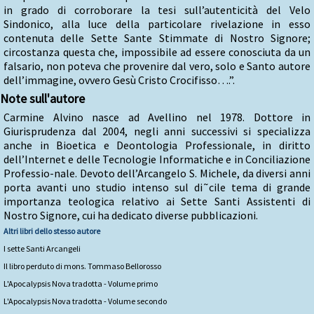
in grado di corroborare la tesi sull’autenticità del Velo
Sindonico, alla luce della particolare rivelazione in esso
contenuta delle Sette Sante Stimmate di Nostro Signore;
circostanza questa che, impossibile ad essere conosciuta da un
falsario, non poteva che provenire dal vero, solo e Santo autore
dell’immagine, ovvero Gesù Cristo Crocifisso….”.
Note sull'autore
Carmine Alvino nasce ad Avellino nel 1978. Dottore in
Giurisprudenza dal 2004, negli anni successivi si specializza
anche in Bioetica e Deontologia Professionale, in diritto
dell’Internet e delle Tecnologie Informatiche e in Conciliazione
Professio-nale. Devoto dell’Arcangelo S. Michele, da diversi anni
porta avanti uno studio intenso sul di˜cile tema di grande
importanza teologica relativo ai Sette Santi Assistenti di
Nostro Signore, cui ha dedicato diverse pubblicazioni.
Altri libri dello stesso autore
I sette Santi Arcangeli
Il libro perduto di mons. Tommaso Bellorosso
L'Apocalypsis Nova tradotta - Volume primo
L'Apocalypsis Nova tradotta - Volume secondo