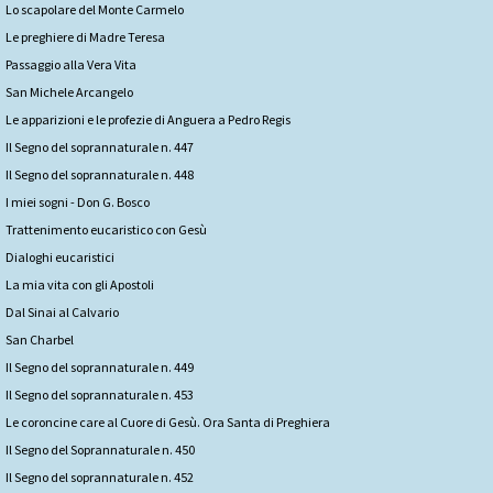
Lo scapolare del Monte Carmelo
Le preghiere di Madre Teresa
Passaggio alla Vera Vita
San Michele Arcangelo
Le apparizioni e le profezie di Anguera a Pedro Regis
Il Segno del soprannaturale n. 447
Il Segno del soprannaturale n. 448
I miei sogni - Don G. Bosco
Trattenimento eucaristico con Gesù
Dialoghi eucaristici
La mia vita con gli Apostoli
Dal Sinai al Calvario
San Charbel
Il Segno del soprannaturale n. 449
Il Segno del soprannaturale n. 453
Le coroncine care al Cuore di Gesù. Ora Santa di Preghiera
Il Segno del Soprannaturale n. 450
Il Segno del soprannaturale n. 452