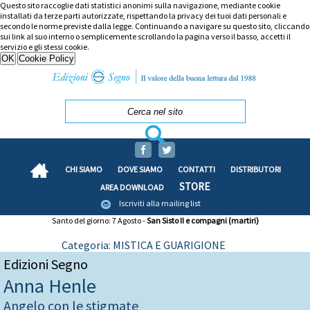
Questo sito raccoglie dati statistici anonimi sulla navigazione, mediante cookie
installati da terze parti autorizzate, rispettando la privacy dei tuoi dati personali e
secondo le norme previste dalla legge. Continuando a navigare su questo sito, cliccando
sui link al suo interno o semplicemente scrollando la pagina verso il basso, accetti il
servizio e gli stessi cookie.
CHI SIAMO
DOVE SIAMO
CONTATTI
DISTRIBUTORI
STORE
AREA DOWNLOAD
Iscriviti alla mailing list
Santo del giorno: 7 Agosto -
San Sisto II e compagni (martiri)
Categoria: MISTICA E GUARIGIONE
Edizioni Segno
Anna Henle
Angelo con le stigmate