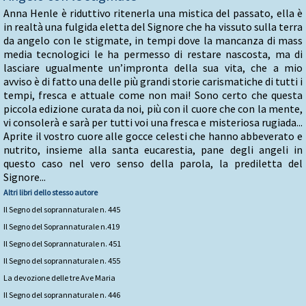
Anna Henle è riduttivo ritenerla una mistica del passato, ella è
in realtà una fulgida eletta del Signore che ha vissuto sulla terra
da angelo con le stigmate, in tempi dove la mancanza di mass
media tecnologici le ha permesso di restare nascosta, ma di
lasciare ugualmente un’impronta della sua vita, che a mio
avviso è di fatto una delle più grandi storie carismatiche di tutti i
tempi, fresca e attuale come non mai! Sono certo che questa
piccola edizione curata da noi, più con il cuore che con la mente,
vi consolerà e sarà per tutti voi una fresca e misteriosa rugiada...
Aprite il vostro cuore alle gocce celesti che hanno abbeverato e
nutrito, insieme alla santa eucarestia, pane degli angeli in
questo caso nel vero senso della parola, la prediletta del
Signore...
Altri libri dello stesso autore
Il Segno del soprannaturale n. 445
Il Segno del Soprannaturale n.419
Il Segno del Soprannaturale n. 451
Il Segno del soprannaturale n. 455
La devozione delle tre Ave Maria
Il Segno del soprannaturale n. 446