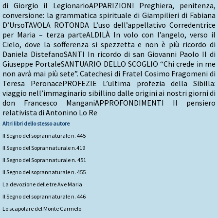
di Giorgio il LegionarioAPPARIZIONI Preghiera, penitenza,
conversione: la grammatica spirituale di Giampilieri di Fabiana
D’UrsoTAVOLA ROTONDA L’uso dell’appellativo Corredentrice
per Maria – terza parteALDILÀ In volo con l’angelo, verso il
Cielo, dove la sofferenza si spezzetta e non è più ricordo di
Daniela DistefanoSANTI In ricordo di san Giovanni Paolo II di
Giuseppe PortaleSANTUARIO DELLO SCOGLIO “Chi crede in me
non avrà mai più sete”. Catechesi di Fratel Cosimo Fragomeni di
Teresa PeronacePROFEZIE L’ultima profezia della Sibilla:
viaggio nell’immaginario sibillino dalle origini ai nostri giorni di
don Francesco ManganiAPPROFONDIMENTI Il pensiero
relativista di Antonino Lo Re
Altri libri dello stesso autore
Il Segno del soprannaturale n. 445
Il Segno del Soprannaturale n.419
Il Segno del Soprannaturale n. 451
Il Segno del soprannaturale n. 455
La devozione delle tre Ave Maria
Il Segno del soprannaturale n. 446
Lo scapolare del Monte Carmelo