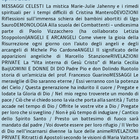
MESSAGGI CELESTI La mistica Marie-Julie Jahenny e i rimedi
spirituali per i tempi difficili di Cristina ManteroDEVOZIONI
Riflessioni sull’immensa schiera dei bambini abortiti di Ugo
SauroDEMONOLOGIA Alla scuola dei Combattenti – undicesima
parte di Paolo Vizzacchero (ha collaborato Letizia
Stoppoloni)ANGELI E ARCANGELI Come vivere la gioia della
Risurrezione ogni giorno con l’aiuto degli angeli e degli
arcangeli di Michele Pio CardoneANGELI Il significato delle
apparizioni angeliche di Marcello StanzioneRIVELAZIONI
PRIVATE La “Vita interna di Gesù Cristo” di Maria Cecilia
BaijUOMINI E DONNE DI DIO Padre Pio e don Dolindo Ruotolo
storia di un’amicizia del prof. Francesco GuarinoMESSAGGI Le
meraviglie di Dio saranno eterne / Essi verranno con la potenza
del Cielo / Questa generazione ha indurito il cuore / Pregate e
lodate la Gloria di Dio / Nel mio regno troverete un mondo di
pace / Ciò che vi chiedo sono la via che porta alla santità / Tutto
accade nel tempo di Dio / Offrite le vostre vite a Dio / Pregate
per loro che si sveglino / Non è più tempo di indugiare / Cantico
dello Spirito Santo / Presto un battesimo di fuoco sarà
mandato dal padre / Voi dovete essere per loro rifugio / Il Verbo
di Dio nell’incarnarsi divenne la luce delle animeRIVELAZIONI
PRIVATE Ritratti di Apostoli secondo le visioni di Maria Valtorta