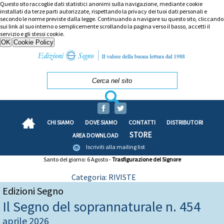
Questo sito raccoglie dati statistici anonimi sulla navigazione, mediante cookie
installati da terze parti autorizzate, rispettando la privacy dei tuoi dati personali e
secondo le norme previste dalla legge. Continuando a navigare su questo sito, cliccando
sui link al suo interno o semplicemente scrollando la pagina verso il basso, accetti il
servizio e gli stessi cookie.
CHI SIAMO
DOVE SIAMO
CONTATTI
DISTRIBUTORI
STORE
AREA DOWNLOAD
Iscriviti alla mailing list
Santo del giorno: 6 Agosto -
Trasfigurazione del Signore
Categoria: RIVISTE
Edizioni Segno
Il Segno del soprannaturale n. 454
aprile 2026