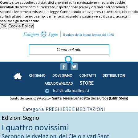
Questo sito raccoglie dati statistici anonimi sulla navigazione, mediante cookie
installati da terze parti autorizzate, rispettando la privacy dei tuoi dati personali e
secondo le norme previste dalla legge. Continuando a navigare su questo sito, cliccando
sui link al suo interno o semplicemente scrollando la pagina verso il basso, accetti il
servizio e gli stessi cookie.
CHI SIAMO
DOVE SIAMO
CONTATTI
DISTRIBUTORI
STORE
AREA DOWNLOAD
Iscriviti alla mailing list
Santo del giorno: 9 Agosto -
Santa Teresa Benedetta della Croce (Edith Stein)
Categoria: PREGHIERE E MEDITAZIONI
Edizioni Segno
I quattro novissimi
Secondo le rivelazioni del Cielo a vari Santi