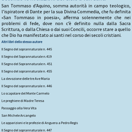
San Tommaso d’Aquino, somma autorità in campo teologico,
l’ispiratore di Dante per la sua Divina Commedia, che fu definita
«San Tommaso in poesia», afferma solennemente che nei
problemi di fede, dove non c’è definito nulla dalla Sacra
Scrittura, o dalla Chiesa o dai suoi Concili, occorre stare a quello
che Dio ha manifestato ai santi nel corso dei secoli cristiani.
Altri libri dello stesso autore
Il Segno del soprannaturale n. 445
Il Segno del Soprannaturale n.419
Il Segno del Soprannaturale n. 451
Il Segno del soprannaturale n. 455
La devozione delle tre Ave Maria
Il Segno del soprannaturale n. 446
Lo scapolare del Monte Carmelo
Le preghiere di Madre Teresa
Passaggio alla Vera Vita
San Michele Arcangelo
Le apparizioni e le profezie di Anguera a Pedro Regis
Il Segno del soprannaturale n. 447