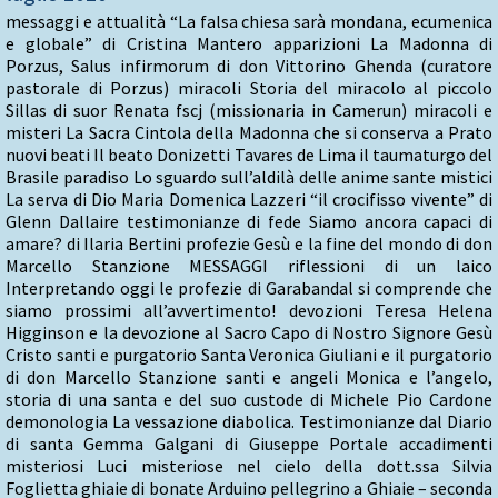
messaggi e attualità “La falsa chiesa sarà mondana, ecumenica
e globale” di Cristina Mantero apparizioni La Madonna di
Porzus, Salus infirmorum di don Vittorino Ghenda (curatore
pastorale di Porzus) miracoli Storia del miracolo al piccolo
Sillas di suor Renata fscj (missionaria in Camerun) miracoli e
misteri La Sacra Cintola della Madonna che si conserva a Prato
nuovi beati Il beato Donizetti Tavares de Lima il taumaturgo del
Brasile paradiso Lo sguardo sull’aldilà delle anime sante mistici
La serva di Dio Maria Domenica Lazzeri “il crocifisso vivente” di
Glenn Dallaire testimonianze di fede Siamo ancora capaci di
amare? di Ilaria Bertini profezie Gesù e la fine del mondo di don
Marcello Stanzione MESSAGGI riflessioni di un laico
Interpretando oggi le profezie di Garabandal si comprende che
siamo prossimi all’avvertimento! devozioni Teresa Helena
Higginson e la devozione al Sacro Capo di Nostro Signore Gesù
Cristo santi e purgatorio Santa Veronica Giuliani e il purgatorio
di don Marcello Stanzione santi e angeli Monica e l’angelo,
storia di una santa e del suo custode di Michele Pio Cardone
demonologia La vessazione diabolica. Testimonianze dal Diario
di santa Gemma Galgani di Giuseppe Portale accadimenti
misteriosi Luci misteriose nel cielo della dott.ssa Silvia
Foglietta ghiaie di bonate Arduino pellegrino a Ghiaie – seconda