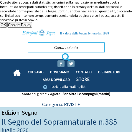
Questo sito raccoglie dati statistici anonimi sulla navigazione, mediante cookie
installati da terze parti autorizzate, rispettando la privacy dei tuoi dati personali e
secondo le norme previste dalla legge. Continuando a navigare su questo sito, cliccando
sui link al suo interno o semplicemente scrollando la pagina verso il basso, accetti il
servizio e gli stessi cookie.
CHI SIAMO
DOVE SIAMO
CONTATTI
DISTRIBUTORI
STORE
AREA DOWNLOAD
Iscriviti alla mailing list
Santo del giorno: 7 Agosto -
San Sisto II e compagni (martiri)
Categoria: RIVISTE
Edizioni Segno
Il Segno del Soprannaturale n.385
luglio 2020