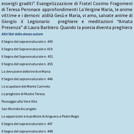
essergli graditi”. Evangelizzazione di Fratel Cosimo Fragomeni
di Teresa Peronace approfondimenti La Vergine Maria, le anime
vittime e i demoni aldilà Gesù e Maria, vi amo, salvate anime di
Giorgio il Legionario preghiere e meditazioni “Amata
Presenza” di Laura Barbiero. Quando la poesia diventa preghiera
Altri libri dello stesso autore
Il Segno del soprannaturale n. 445
Il Segno del Soprannaturale n.419
Il Segno del Soprannaturale n. 451
Il Segno del soprannaturale n. 455
La devozione delle tre Ave Maria
Il Segno del soprannaturale n. 446
Lo scapolare del Monte Carmelo
Le preghiere di Madre Teresa
Passaggio alla Vera Vita
San Michele Arcangelo
Le apparizioni e le profezie di Anguera a Pedro Regis
Il Segno del soprannaturale n. 447
Il Segno del soprannaturale n. 448