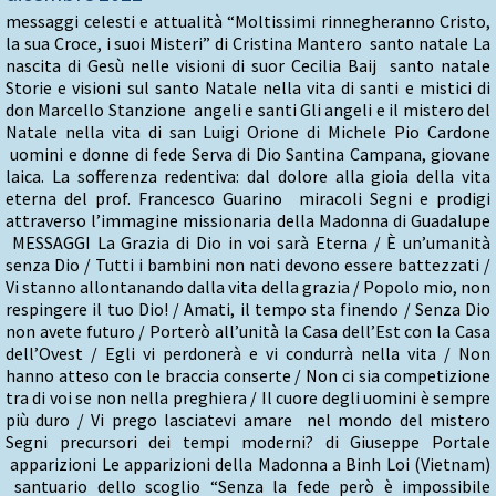
messaggi celesti e attualità “Moltissimi rinnegheranno Cristo,
la sua Croce, i suoi Misteri” di Cristina Mantero santo natale La
nascita di Gesù nelle visioni di suor Cecilia Baij santo natale
Storie e visioni sul santo Natale nella vita di santi e mistici di
don Marcello Stanzione angeli e santi Gli angeli e il mistero del
Natale nella vita di san Luigi Orione di Michele Pio Cardone
uomini e donne di fede Serva di Dio Santina Campana, giovane
laica. La sofferenza redentiva: dal dolore alla gioia della vita
eterna del prof. Francesco Guarino miracoli Segni e prodigi
attraverso l’immagine missionaria della Madonna di Guadalupe
MESSAGGI La Grazia di Dio in voi sarà Eterna / È un’umanità
senza Dio / Tutti i bambini non nati devono essere battezzati /
Vi stanno allontanando dalla vita della grazia / Popolo mio, non
respingere il tuo Dio! / Amati, il tempo sta finendo / Senza Dio
non avete futuro / Porterò all’unità la Casa dell’Est con la Casa
dell’Ovest / Egli vi perdonerà e vi condurrà nella vita / Non
hanno atteso con le braccia conserte / Non ci sia competizione
tra di voi se non nella preghiera / Il cuore degli uomini è sempre
più duro / Vi prego lasciatevi amare nel mondo del mistero
Segni precursori dei tempi moderni? di Giuseppe Portale
apparizioni Le apparizioni della Madonna a Binh Loi (Vietnam)
santuario dello scoglio “Senza la fede però è impossibile