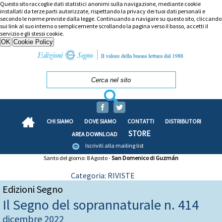
Questo sito raccoglie dati statistici anonimi sulla navigazione, mediante cookie
installati da terze parti autorizzate, rispettando la privacy dei tuoi dati personali e
secondo le norme previste dalla legge. Continuando a navigare su questo sito, cliccando
sui link al suo interno o semplicemente scrollando la pagina verso il basso, accetti il
servizio e gli stessi cookie.
CHI SIAMO
DOVE SIAMO
CONTATTI
DISTRIBUTORI
STORE
AREA DOWNLOAD
Iscriviti alla mailing list
Santo del giorno: 8 Agosto -
San Domenico di Guzmán
Categoria: RIVISTE
Edizioni Segno
Il Segno del soprannaturale n. 414
dicembre 2022