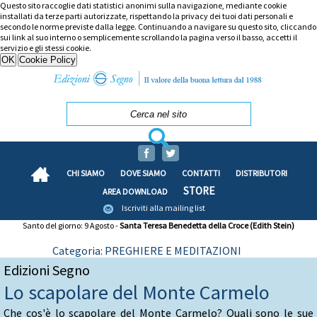
Questo sito raccoglie dati statistici anonimi sulla navigazione, mediante cookie
installati da terze parti autorizzate, rispettando la privacy dei tuoi dati personali e
secondo le norme previste dalla legge. Continuando a navigare su questo sito, cliccando
sui link al suo interno o semplicemente scrollando la pagina verso il basso, accetti il
servizio e gli stessi cookie.
CHI SIAMO
DOVE SIAMO
CONTATTI
DISTRIBUTORI
STORE
AREA DOWNLOAD
Iscriviti alla mailing list
Santo del giorno: 9 Agosto -
Santa Teresa Benedetta della Croce (Edith Stein)
Categoria: PREGHIERE E MEDITAZIONI
Edizioni Segno
Lo scapolare del Monte Carmelo
Che cos'è lo scapolare del Monte Carmelo? Quali sono le sue