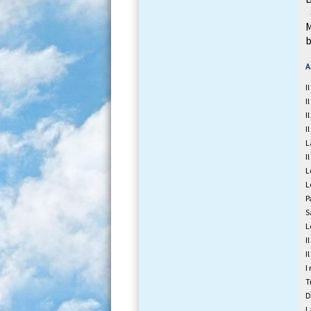
o
M
b
A
I
I
I
I
L
I
L
L
P
S
L
I
I
I
T
D
L