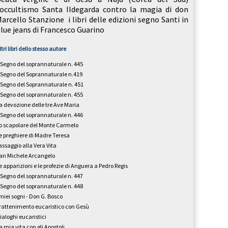
ccultismo Santa Ildegarda contro la magia di don
arcello Stanzione i libri delle edizioni segno Santi in
lue jeans di Francesco Guarino
ltri libri dello stesso autore
l Segno del soprannaturale n. 445
l Segno del Soprannaturale n.419
l Segno del Soprannaturale n. 451
l Segno del soprannaturale n. 455
a devozione delle tre Ave Maria
l Segno del soprannaturale n. 446
o scapolare del Monte Carmelo
e preghiere di Madre Teresa
assaggio alla Vera Vita
an Michele Arcangelo
e apparizioni e le profezie di Anguera a Pedro Regis
l Segno del soprannaturale n. 447
l Segno del soprannaturale n. 448
 miei sogni - Don G. Bosco
rattenimento eucaristico con Gesù
ialoghi eucaristici
a mia vita con gli Apostoli