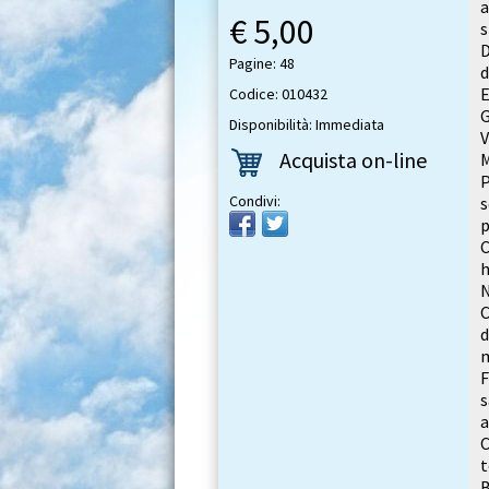
a
€ 5,00
D
Pagine: 48
d
E
Codice: 010432
G
Disponibilità: Immediata
V
Acquista on-line
M
P
Condivi:
s
p
C
h
C
d
m
F
s
a
C
t