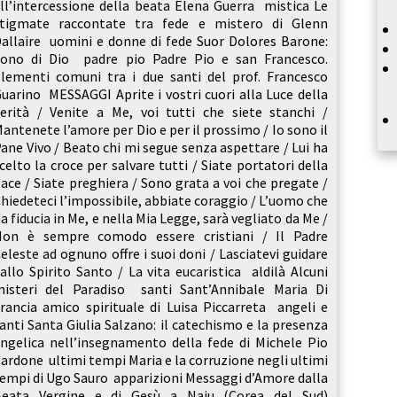
ll’intercessione della beata Elena Guerra mistica Le
stigmate raccontate tra fede e mistero di Glenn
allaire uomini e donne di fede Suor Dolores Barone:
ono di Dio padre pio Padre Pio e san Francesco.
lementi comuni tra i due santi del prof. Francesco
uarino MESSAGGI Aprite i vostri cuori alla Luce della
erità / Venite a Me, voi tutti che siete stanchi /
antenete l’amore per Dio e per il prossimo / Io sono il
ane Vivo / Beato chi mi segue senza aspettare / Lui ha
celto la croce per salvare tutti / Siate portatori della
ace / Siate preghiera / Sono grata a voi che pregate /
hiedeteci l’impossibile, abbiate coraggio / L’uomo che
a fiducia in Me, e nella Mia Legge, sarà vegliato da Me /
Non è sempre comodo essere cristiani / Il Padre
eleste ad ognuno offre i suoi doni / Lasciatevi guidare
allo Spirito Santo / La vita eucaristica aldilà Alcuni
isteri del Paradiso santi Sant’Annibale Maria Di
rancia amico spirituale di Luisa Piccarreta angeli e
anti Santa Giulia Salzano: il catechismo e la presenza
ngelica nell’insegnamento della fede di Michele Pio
ardone ultimi tempi Maria e la corruzione negli ultimi
empi di Ugo Sauro apparizioni Messaggi d’Amore dalla
Beata Vergine e di Gesù a Naju (Corea del Sud)