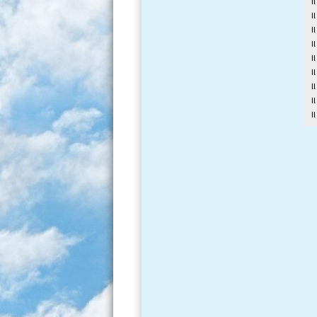
I
I
I
I
I
I
l
I
I