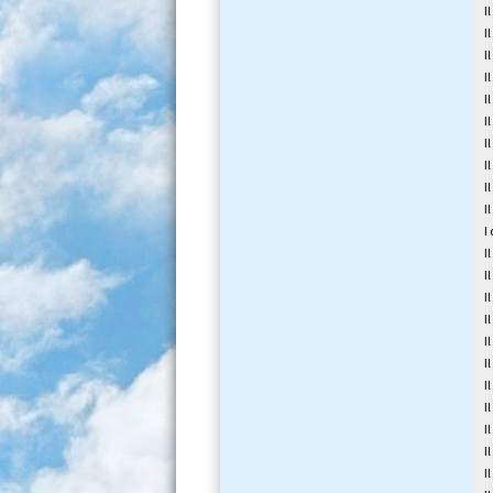
I
I
I
I
I
I
I
I
I
I
I
I
I
I
I
I
I
I
I
I
I
I