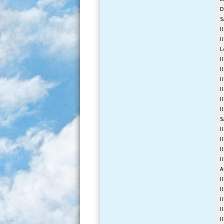
D
S
I
I
L
I
I
I
I
I
I
S
I
I
I
I
A
I
I
I
I
I