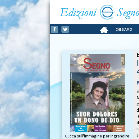
CHI SIAMO
m
e
d
s
i
s
Clicca sull'immagine per ingrandire