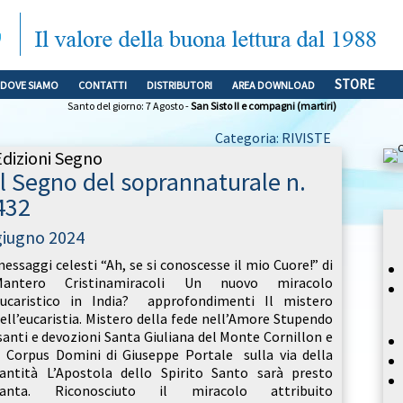
STORE
DOVE SIAMO
CONTATTI
DISTRIBUTORI
AREA DOWNLOAD
Santo del giorno: 7 Agosto -
San Sisto II e compagni (martiri)
Categoria: RIVISTE
Edizioni Segno
Il Segno del soprannaturale n.
432
giugno 2024
essaggi celesti “Ah, se si conoscesse il mio Cuore!” di
Mantero Cristinamiracoli Un nuovo miracolo
ucaristico in India? approfondimenti Il mistero
ell’eucaristia. Mistero della fede nell’Amore Stupendo
anti e devozioni Santa Giuliana del Monte Cornillon e
l Corpus Domini di Giuseppe Portale sulla via della
antità L’Apostola dello Spirito Santo sarà presto
santa. Riconosciuto il miracolo attribuito