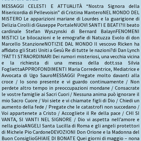
MESSAGGI CELESTI E ATTUALITÀ “Nostra Signora della
Misericordia di Pellevoisin” di Cristina ManteroNEL MONDO DEL
MISTERO Le apparizioni mariane di Lourdes e la guarigione di
Delizia Cirolli di Giuseppe PortaleNUOVI SANTI E BEATI?Il beato
cardinale Stefan Wyszynski di Bernard BalaynFENOMENI
MISTICI Le bilocazioni e le emografie di Natuzza Evolo di don
Marcello StanzioneNOTIZIE DAL MONDO Il vescovo Ricken ha
affidato gli Stati Uniti a Gesù Re di tutte le nazioni?di Dan Lynch
?FATTI STRAORDINARI Dei rumori misteriosi, una vecchia vicina
e la richiesta di una messa della dott.ssa Silvia
FogliettaAPPROFONDIMENTI Maria Corredentrice, Mediatrice e
Avvocata di Ugo SauroMESSAGGI Pregate molto davanti alla
croce / Io sono presente e vi guardo continuamente / Non
perdete altro tempo in preoccupazioni mondane / Consacrate
le vostre famiglie ai Sacri Cuori / Nessuna anima può ignorare il
mio Sacro Cuore / Voi siete e vi chiamate figli di Dio / Chiedi un
aumento della fede / Pregate che le catastrofi non succedano /
Voi appartenete a Cristo / Accogliete il Re della pace / CHI SI
VANTA, SI VANTI NEL SIGNORE / Dio vi aspetta nell’amore e
nella gioiaANGELI Santa Lucilla di Roma e gli angeli protettori
di Michele Pio CardoneDEVOZIONI Don Orione e la Madonna del
Buon ConsiglioGHIAIE DI BONATE Quei giorni di maggio – nona