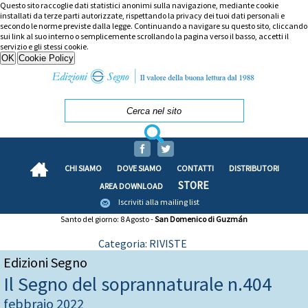
Questo sito raccoglie dati statistici anonimi sulla navigazione, mediante cookie
installati da terze parti autorizzate, rispettando la privacy dei tuoi dati personali e
secondo le norme previste dalla legge. Continuando a navigare su questo sito, cliccando
sui link al suo interno o semplicemente scrollando la pagina verso il basso, accetti il
servizio e gli stessi cookie.
CHI SIAMO
DOVE SIAMO
CONTATTI
DISTRIBUTORI
STORE
AREA DOWNLOAD
Iscriviti alla mailing list
Santo del giorno: 8 Agosto -
San Domenico di Guzmán
Categoria: RIVISTE
Edizioni Segno
Il Segno del soprannaturale n.404
febbraio 2022