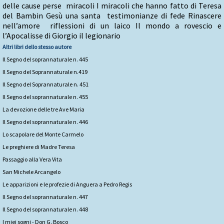
delle cause perse miracoli I miracoli che hanno fatto di Teresa
del Bambin Gesù una santa testimonianze di fede Rinascere
nell’amore riflessioni di un laico Il mondo a rovescio e
l’Apocalisse di Giorgio il legionario
Altri libri dello stesso autore
Il Segno del soprannaturale n. 445
Il Segno del Soprannaturale n.419
Il Segno del Soprannaturale n. 451
Il Segno del soprannaturale n. 455
La devozione delle tre Ave Maria
Il Segno del soprannaturale n. 446
Lo scapolare del Monte Carmelo
Le preghiere di Madre Teresa
Passaggio alla Vera Vita
San Michele Arcangelo
Le apparizioni e le profezie di Anguera a Pedro Regis
Il Segno del soprannaturale n. 447
Il Segno del soprannaturale n. 448
I miei sogni - Don G. Bosco