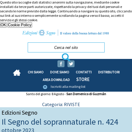
Questo sito raccoglie dati statistici anonimi sulla navigazione, mediante cookie
installati da terze parti autorizzate, rispettando la privacy dei tuoi dati personali e
secondo le norme previste dalla legge. Continuando a navigare su questo sito, cliccando
sui link al suo interno o semplicemente scrollando la pagina verso il basso, accetti il
servizio e gli stessi cookie.
CHI SIAMO
DOVE SIAMO
CONTATTI
DISTRIBUTORI
STORE
AREA DOWNLOAD
Iscriviti alla mailing list
Santo del giorno: 8 Agosto -
San Domenico di Guzmán
Categoria: RIVISTE
Edizioni Segno
Il Segno del soprannaturale n. 424
ottobre 2023