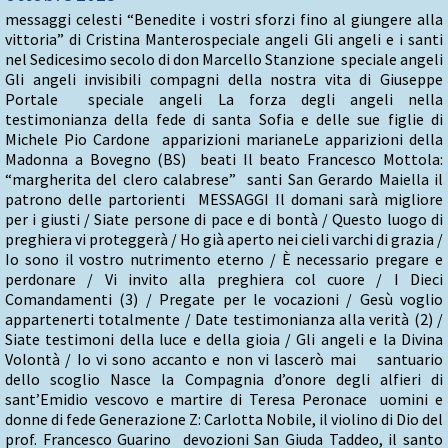
messaggi celesti “Benedite i vostri sforzi fino al giungere alla
vittoria” di Cristina Manterospeciale angeli Gli angeli e i santi
nel Sedicesimo secolo di don Marcello Stanzione speciale angeli
Gli angeli invisibili compagni della nostra vita di Giuseppe
Portale speciale angeli La forza degli angeli nella
testimonianza della fede di santa Sofia e delle sue figlie di
Michele Pio Cardone apparizioni marianeLe apparizioni della
Madonna a Bovegno (BS) beati Il beato Francesco Mottola:
“margherita del clero calabrese” santi San Gerardo Maiella il
patrono delle partorienti MESSAGGI Il domani sarà migliore
per i giusti / Siate persone di pace e di bontà / Questo luogo di
preghiera vi proteggerà / Ho già aperto nei cieli varchi di grazia /
Io sono il vostro nutrimento eterno / È necessario pregare e
perdonare / Vi invito alla preghiera col cuore / I Dieci
Comandamenti (3) / Pregate per le vocazioni / Gesù voglio
appartenerti totalmente / Date testimonianza alla verità (2) /
Siate testimoni della luce e della gioia / Gli angeli e la Divina
Volontà / Io vi sono accanto e non vi lascerò mai santuario
dello scoglio Nasce la Compagnia d’onore degli alfieri di
sant’Emidio vescovo e martire di Teresa Peronace uomini e
donne di fede Generazione Z: Carlotta Nobile, il violino di Dio del
prof. Francesco Guarino devozioni San Giuda Taddeo, il santo