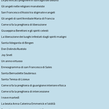
Le più efficaci preghiere in suffragio dei defunti
Gli angeli nelle religioni monoteiste
San Francesco d’Assisi tra stigmate e angeli
Gli angeli di sant’Annibale Maria di Francia
Come si fa la preghiera di liberazione
Giuseppina Berettoni e gli spiriti celesti
La liberazione dei luoghi infestati dagli spiriti maligni
Santa Ildegarda di Bingen
Don Dolindo Ruotolo
Joy Snell
Un anno virtuoso
Enneagramma di san Francesco di Sales
Santa Bernadette Soubirous
Santa Teresa di Lisieux
Come si fa la preghiera di guarigione interiore e fisica
Come si fa la preghiera di intercessione
I nove martedì
La beata Anna Caterina Emmerick e l’aldilà