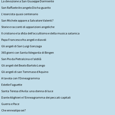
La devozione a San Giuseppe Dormiente
San Raffaele Arcangelo Dio ha guarito
L'esorcista quasi centenario
San Michele appare a Salvatore Valenti?
Storie e racconti di apparizioni angeliche
Il cristiano e la sfida dell’occultismo e della musica satanica
Papa Francesco fra angeli e diavoli
Gli angeli di San Luigi Gonzaga
365 giorni con Santa Ildegarda di Bingen
San Pio da Pietralcina e l’aldilà
Gli angeli del Beato Bartolo Longo
Gli angeli di san Tommaso d’Aquino
A tavola con l'Enneagramma
Estelle Faguette
Santa Teresa d’Avila: una donna di luce
Dante Alighieri e l’Enneagramma dei peccati capitali
Guerra e Pace
Che enneatipo sei?