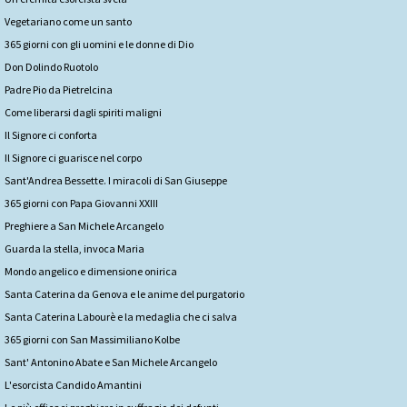
Vegetariano come un santo
365 giorni con gli uomini e le donne di Dio
Don Dolindo Ruotolo
Padre Pio da Pietrelcina
Come liberarsi dagli spiriti maligni
Il Signore ci conforta
Il Signore ci guarisce nel corpo
Sant'Andrea Bessette. I miracoli di San Giuseppe
365 giorni con Papa Giovanni XXIII
Preghiere a San Michele Arcangelo
Guarda la stella, invoca Maria
Mondo angelico e dimensione onirica
Santa Caterina da Genova e le anime del purgatorio
Santa Caterina Labourè e la medaglia che ci salva
365 giorni con San Massimiliano Kolbe
Sant' Antonino Abate e San Michele Arcangelo
L'esorcista Candido Amantini