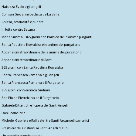
Natuzza Evolo e gli angeli
Con san Giovanni Battista de La Salle
Chiesa, sessualità e pudore
In lotta contro Satana
Maria Simma - 365 giorni con l'amica delle anime purganti
Santa Faustina Kowalska e le anime del purgatorio
Apparizioni straordinarie delle anime del purgatorio
Apparizioni straordinarie di Santi
365 giorni con Santa Faustina Kowalska
Santa Francesca Romana e gli angeli
Santa Francesca Romana e il Purgatorio
365 giorni con Veronica Giuliani
San Pio da Pietrelcina ed il Purgatorio
Gabriele Bitterlich e l'opera dei Santi Angeli
Don Leone Iorio
Michele, Gabriele e Raffaele I tre Santi Arcangeli canonici
Preghiere dei Cristiani ai Santi Angeli di Dio
Un eremita esorcista svela