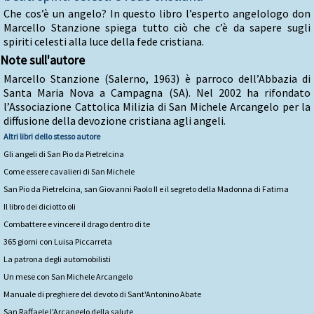
Che cos’è un angelo? In questo libro l’esperto angelologo don
Marcello Stanzione spiega tutto ciò che c’è da sapere sugli
spiriti celesti alla luce della fede cristiana.
Note sull'autore
Marcello Stanzione (Salerno, 1963) è parroco dell’Abbazia di
Santa Maria Nova a Campagna (SA). Nel 2002 ha rifondato
l’Associazione Cattolica Milizia di San Michele Arcangelo per la
diffusione della devozione cristiana agli angeli.
Altri libri dello stesso autore
Gli angeli di San Pio da Pietrelcina
Come essere cavalieri di San Michele
San Pio da Pietrelcina, san Giovanni Paolo II e il segreto della Madonna di Fatima
Il libro dei diciotto oli
Combattere e vincere il drago dentro di te
365 giorni con Luisa Piccarreta
La patrona degli automobilisti
Un mese con San Michele Arcangelo
Manuale di preghiere del devoto di Sant'Antonino Abate
San Raffaele l'Arcangelo della salute