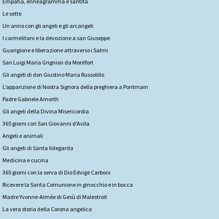
Empatia, enneagramma e santità
Le sette
Un anno con gli angeli e gli arcangeli
I carmelitani e la devozione a san Giuseppe
Guarigione e liberazione attraverso i Salmi
San Luigi Maria Grignion da Montfort
Gli angeli di don Giustino Maria Russolillo
L’apparizione di Nostra Signora della preghiera a Pontmain
Padre Gabriele Amorth
Gli angeli della Divina Misericordia
365 giorni con San Giovanni d'Avila
Angeli e animali
Gli angeli di Santa Ildegarda
Medicina e cucina
365 giorni con la serva di Dio Edvige Carboni
Ricevere la Santa Comunione in ginocchio e in bocca
Madre Yvonne-Aimée di Gesù di Malestroit
La vera storia della Corona angelica