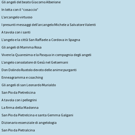
Gli angeli del beato Giacomo Alberione
In lotta con il “cosaccio”
L’arcangelo virtuoso
I presunti messaggi dell’arcangelo Michele a Salvatore Valenti
A tavola con i santi
L’angelo e la città San Raffaele a Cordova in Spagna
Gli angeli di Mamma Rosa
Vivere la Quaresima e la Pasqua in compagnia degli angeli
L’angelo consolatore di Gesù nel Getsemani
Don Dolindo Ruotolo devoto delle anime purganti
Enneagramma e coaching
Gli angeli di san Leonardo Murialdo
San Pio da Pietrelicina
A tavola con i pellegrini
La firma della Madonna
San Pio da Pietrelcina e santa Gemma Galgani
Dizionario essenziale di angelologia
San Pio da Pietralcina