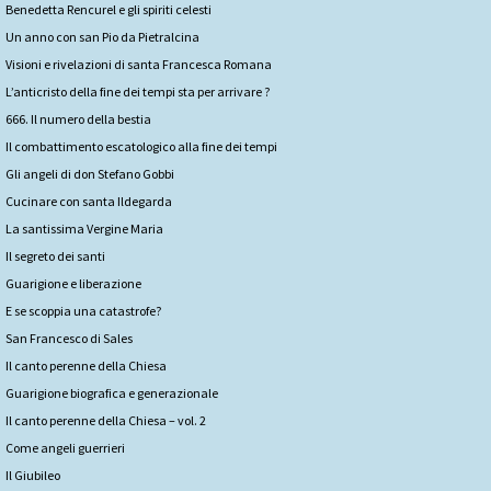
Benedetta Rencurel e gli spiriti celesti
Un anno con san Pio da Pietralcina
Visioni e rivelazioni di santa Francesca Romana
L’anticristo della fine dei tempi sta per arrivare ?
666. Il numero della bestia
Il combattimento escatologico alla fine dei tempi
Gli angeli di don Stefano Gobbi
Cucinare con santa Ildegarda
La santissima Vergine Maria
Il segreto dei santi
Guarigione e liberazione
E se scoppia una catastrofe?
San Francesco di Sales
Il canto perenne della Chiesa
Guarigione biografica e generazionale
Il canto perenne della Chiesa – vol. 2
Come angeli guerrieri
Il Giubileo