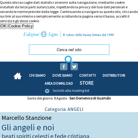
Questo sito raccoglie dati statistici anonimi sulla navigazione, mediante cookie
installati da terze parti autorizzate, rispettando la privacy dei tuoi dati personali e
secondo le norme previste dalla legge. Continuando a navigare su questo sito, cliccando
sui link al suo interno o semplicemente scrollando la pagina verso il basso, accetti il
servizio e gli stessi cookie.
CHI SIAMO
DOVE SIAMO
CONTATTI
DISTRIBUTORI
STORE
AREA DOWNLOAD
Iscriviti alla mailing list
Santo del giorno: 8 Agosto -
San Domenico di Guzmán
Categoria: ANGELI
Marcello Stanzione
Gli angeli e noi
beati spiriti celesti e fede cristiana