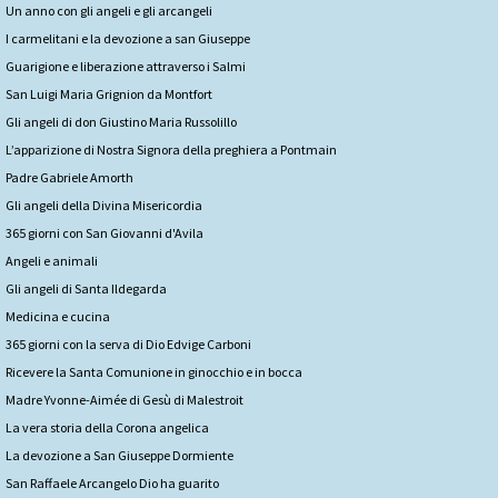
Un anno con gli angeli e gli arcangeli
I carmelitani e la devozione a san Giuseppe
Guarigione e liberazione attraverso i Salmi
San Luigi Maria Grignion da Montfort
Gli angeli di don Giustino Maria Russolillo
L’apparizione di Nostra Signora della preghiera a Pontmain
Padre Gabriele Amorth
Gli angeli della Divina Misericordia
365 giorni con San Giovanni d'Avila
Angeli e animali
Gli angeli di Santa Ildegarda
Medicina e cucina
365 giorni con la serva di Dio Edvige Carboni
Ricevere la Santa Comunione in ginocchio e in bocca
Madre Yvonne-Aimée di Gesù di Malestroit
La vera storia della Corona angelica
La devozione a San Giuseppe Dormiente
San Raffaele Arcangelo Dio ha guarito