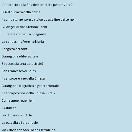
L’anticristo della fine dei tempi sta per arrivare ?
666. Il numero della bestia
Il combattimento escatologico alla fine dei tempi
Gli angeli di don Stefano Gobbi
Cucinare con santa Ildegarda
La santissima Vergine Maria
Il segreto dei santi
Guarigione e liberazione
E se scoppia una catastrofe?
San Francesco di Sales
Il canto perenne della Chiesa
Guarigione biografica e generazionale
Il canto perenne della Chiesa – vol. 2
Come angeli guerrieri
Il Giubileo
Don Dolindo Ruotolo
La pulzella e l’arcangelo
Via Crucis con San Pio da Pietralcina