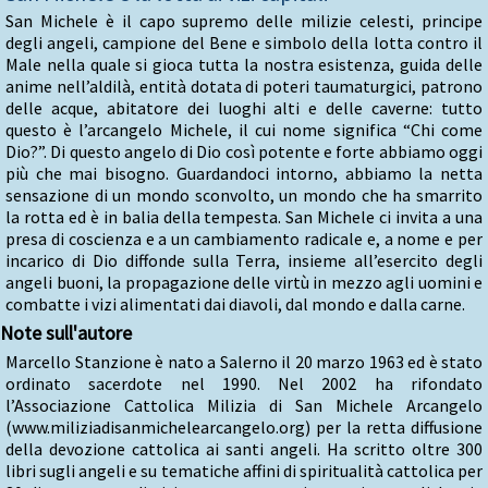
San Michele è il capo supremo delle milizie celesti, principe
degli angeli, campione del Bene e simbolo della lotta contro il
Male nella quale si gioca tutta la nostra esistenza, guida delle
anime nell’aldilà, entità dotata di poteri taumaturgici, patrono
delle acque, abitatore dei luoghi alti e delle caverne: tutto
questo è l’arcangelo Michele, il cui nome significa “Chi come
Dio?”. Di questo angelo di Dio così potente e forte abbiamo oggi
più che mai bisogno. Guardandoci intorno, abbiamo la netta
sensazione di un mondo sconvolto, un mondo che ha smarrito
la rotta ed è in balia della tempesta. San Michele ci invita a una
presa di coscienza e a un cambiamento radicale e, a nome e per
incarico di Dio diffonde sulla Terra, insieme all’esercito degli
angeli buoni, la propagazione delle virtù in mezzo agli uomini e
combatte i vizi alimentati dai diavoli, dal mondo e dalla carne.
Note sull'autore
Marcello Stanzione è nato a Salerno il 20 marzo 1963 ed è stato
ordinato sacerdote nel 1990. Nel 2002 ha rifondato
l’Associazione Cattolica Milizia di San Michele Arcangelo
(www.miliziadisanmichelearcangelo.org) per la retta diffusione
della devozione cattolica ai santi angeli. Ha scritto oltre 300
libri sugli angeli e su tematiche affini di spiritualità cattolica per