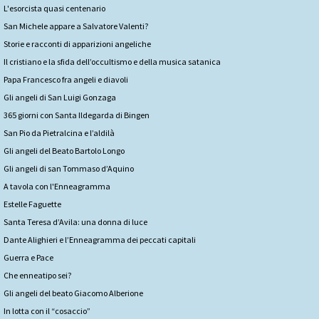
L'esorcista quasi centenario
San Michele appare a Salvatore Valenti?
Storie e racconti di apparizioni angeliche
Il cristiano e la sfida dell’occultismo e della musica satanica
Papa Francesco fra angeli e diavoli
Gli angeli di San Luigi Gonzaga
365 giorni con Santa Ildegarda di Bingen
San Pio da Pietralcina e l’aldilà
Gli angeli del Beato Bartolo Longo
Gli angeli di san Tommaso d’Aquino
A tavola con l'Enneagramma
Estelle Faguette
Santa Teresa d’Avila: una donna di luce
Dante Alighieri e l’Enneagramma dei peccati capitali
Guerra e Pace
Che enneatipo sei?
Gli angeli del beato Giacomo Alberione
In lotta con il “cosaccio”