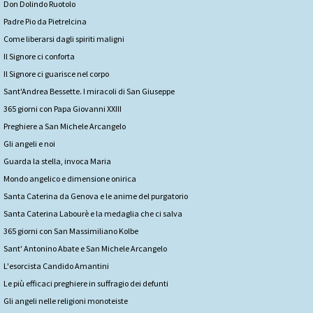
Don Dolindo Ruotolo
Padre Pio da Pietrelcina
Come liberarsi dagli spiriti maligni
Il Signore ci conforta
Il Signore ci guarisce nel corpo
Sant'Andrea Bessette. I miracoli di San Giuseppe
365 giorni con Papa Giovanni XXIII
Preghiere a San Michele Arcangelo
Gli angeli e noi
Guarda la stella, invoca Maria
Mondo angelico e dimensione onirica
Santa Caterina da Genova e le anime del purgatorio
Santa Caterina Labourè e la medaglia che ci salva
365 giorni con San Massimiliano Kolbe
Sant' Antonino Abate e San Michele Arcangelo
L'esorcista Candido Amantini
Le più efficaci preghiere in suffragio dei defunti
Gli angeli nelle religioni monoteiste