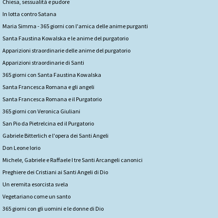
Chiesa, sessualità e pudore
In lotta contro Satana
Maria Simma - 365 giorni con l'amica delle anime purganti
Santa Faustina Kowalska e le anime del purgatorio
Apparizioni straordinarie delle anime del purgatorio
Apparizioni straordinarie di Santi
365 giorni con Santa Faustina Kowalska
Santa Francesca Romana e gli angeli
Santa Francesca Romana e il Purgatorio
365 giorni con Veronica Giuliani
San Pio da Pietrelcina ed il Purgatorio
Gabriele Bitterlich e l'opera dei Santi Angeli
Don Leone Iorio
Michele, Gabriele e Raffaele I tre Santi Arcangeli canonici
Preghiere dei Cristiani ai Santi Angeli di Dio
Un eremita esorcista svela
Vegetariano come un santo
365 giorni con gli uomini e le donne di Dio