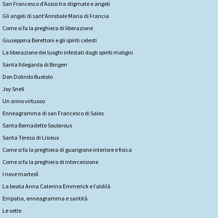
San Francesco d’Assisi tra stigmate e angeli
Gli angeli di sant’Annibale Maria di Francia
Come si fa la preghiera di liberazione
Giuseppina Berettoni e gli spiriti celesti
La liberazione dei luoghi infestati dagli spiriti maligni
Santa Ildegarda di Bingen
Don Dolindo Ruotolo
Joy Snell
Un anno virtuoso
Enneagramma di san Francesco di Sales
Santa Bernadette Soubirous
Santa Teresa di Lisieux
Come si fa la preghiera di guarigione interiore e fisica
Come si fa la preghiera di intercessione
I nove martedì
La beata Anna Caterina Emmerick e l’aldilà
Empatia, enneagramma e santità
Le sette