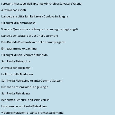
I presunti messaggi dell’arcangelo Michele a Salvatore Valenti
A tavola con i santi
L’angelo e la città San Raffaele a Cordova in Spagna
Gli angeli di Mamma Rosa
Vivere la Quaresima e la Pasqua in compagnia degli angeli
L’angelo consolatore di Gesù nel Getsemani
Don Dolindo Ruotolo devoto delle anime purganti
Enneagramma e coaching
Gli angeli di san Leonardo Murialdo
San Pio da Pietrelicina
A tavola con i pellegrini
La firma della Madonna
San Pio da Pietrelcina e santa Gemma Galgani
Dizionario essenziale di angelologia
San Pio da Pietralcina
Benedetta Rencurel e gli spiriti celesti
Un anno con san Pio da Pietralcina
Visioni e rivelazioni di santa Francesca Romana