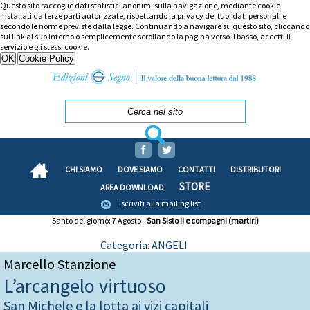
Questo sito raccoglie dati statistici anonimi sulla navigazione, mediante cookie
installati da terze parti autorizzate, rispettando la privacy dei tuoi dati personali e
secondo le norme previste dalla legge. Continuando a navigare su questo sito, cliccando
sui link al suo interno o semplicemente scrollando la pagina verso il basso, accetti il
servizio e gli stessi cookie.
CHI SIAMO
DOVE SIAMO
CONTATTI
DISTRIBUTORI
STORE
AREA DOWNLOAD
Iscriviti alla mailing list
Santo del giorno: 7 Agosto -
San Sisto II e compagni (martiri)
Categoria: ANGELI
Marcello Stanzione
L’arcangelo virtuoso
San Michele e la lotta ai vizi capitali