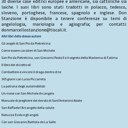
30 diverse case editrici europee e americane, sia cattoliche sia
laiche. I suoi libri sono stati tradotti in polacco, tedesco,
sloveno, portoghese, francese, spagnolo e inglese. Don
Stanzione è disponibile a tenere conferenze su temi di
angelologia, mariologia e agiografia; per contatti:
donmarcellostanzione@tiscali.it.
Altri libri dello stesso autore
Gli angeli di San Pio da Pietrelcina
Come essere cavalieri di San Michele
San Pio da Pietrelcina, san Giovanni Paolo II e il segreto della Madonna di Fatima
Il libro dei diciotto oli
Combattere e vincere il drago dentro di te
365 giorni con Luisa Piccarreta
La patrona degli automobilisti
Un mese con San Michele Arcangelo
Manuale di preghiere del devoto di Sant'Antonino Abate
San Raffaele l'Arcangelo della salute
Natuzza Evolo e gli angeli
Con san Giovanni Battista de La Salle