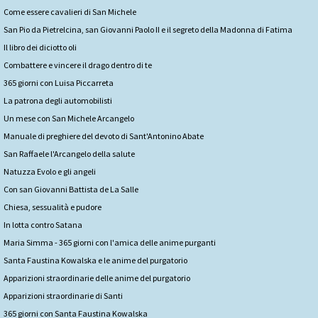
Come essere cavalieri di San Michele
San Pio da Pietrelcina, san Giovanni Paolo II e il segreto della Madonna di Fatima
Il libro dei diciotto oli
Combattere e vincere il drago dentro di te
365 giorni con Luisa Piccarreta
La patrona degli automobilisti
Un mese con San Michele Arcangelo
Manuale di preghiere del devoto di Sant'Antonino Abate
San Raffaele l'Arcangelo della salute
Natuzza Evolo e gli angeli
Con san Giovanni Battista de La Salle
Chiesa, sessualità e pudore
In lotta contro Satana
Maria Simma - 365 giorni con l'amica delle anime purganti
Santa Faustina Kowalska e le anime del purgatorio
Apparizioni straordinarie delle anime del purgatorio
Apparizioni straordinarie di Santi
365 giorni con Santa Faustina Kowalska