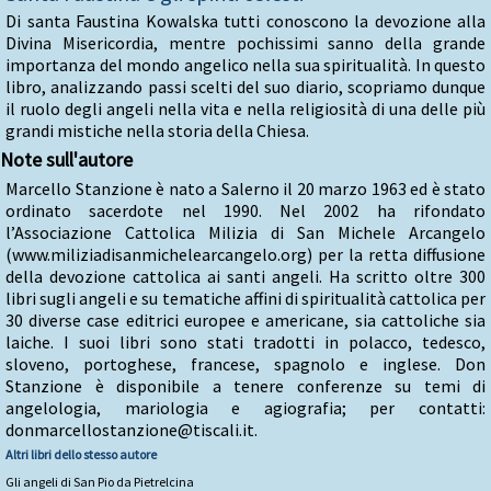
Di santa Faustina Kowalska tutti conoscono la devozione alla
Divina Misericordia, mentre pochissimi sanno della grande
importanza del mondo angelico nella sua spiritualità. In questo
libro, analizzando passi scelti del suo diario, scopriamo dunque
il ruolo degli angeli nella vita e nella religiosità di una delle più
grandi mistiche nella storia della Chiesa.
Note sull'autore
Marcello Stanzione è nato a Salerno il 20 marzo 1963 ed è stato
ordinato sacerdote nel 1990. Nel 2002 ha rifondato
l’Associazione Cattolica Milizia di San Michele Arcangelo
(www.miliziadisanmichelearcangelo.org) per la retta diffusione
della devozione cattolica ai santi angeli. Ha scritto oltre 300
libri sugli angeli e su tematiche affini di spiritualità cattolica per
30 diverse case editrici europee e americane, sia cattoliche sia
laiche. I suoi libri sono stati tradotti in polacco, tedesco,
sloveno, portoghese, francese, spagnolo e inglese. Don
Stanzione è disponibile a tenere conferenze su temi di
angelologia, mariologia e agiografia; per contatti:
donmarcellostanzione@tiscali.it.
Altri libri dello stesso autore
Gli angeli di San Pio da Pietrelcina