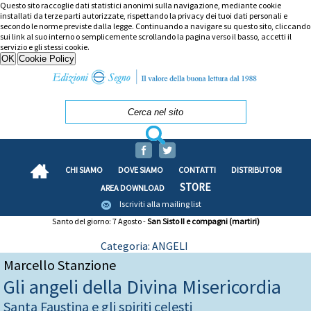
Questo sito raccoglie dati statistici anonimi sulla navigazione, mediante cookie
installati da terze parti autorizzate, rispettando la privacy dei tuoi dati personali e
secondo le norme previste dalla legge. Continuando a navigare su questo sito, cliccando
sui link al suo interno o semplicemente scrollando la pagina verso il basso, accetti il
servizio e gli stessi cookie.
CHI SIAMO
DOVE SIAMO
CONTATTI
DISTRIBUTORI
STORE
AREA DOWNLOAD
Iscriviti alla mailing list
Santo del giorno: 7 Agosto -
San Sisto II e compagni (martiri)
Categoria: ANGELI
Marcello Stanzione
Gli angeli della Divina Misericordia
Santa Faustina e gli spiriti celesti