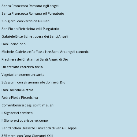
Santa Francesca Romana e gli angeli
Santa Francesca Romana e il Purgatorio
365 giorni con Veronica Giuliani
San Pio da Pietrelcina ed il Purgatorio
Gabriele Bitterlich e l'opera dei Santi Angeli
Don Leone Iorio
Michele, Gabriele e Raffaele I tre Santi Arcangeli canonici
Preghiere dei Cristiani ai Santi Angeli di Dio
Un eremita esorcista svela
Vegetariano come un santo
365 giorni con gli uomini e le donne di Dio
Don Dolindo Ruotolo
Padre Pio da Pietrelcina
Come liberarsi dagli spiriti maligni
Il Signore ci conforta
Il Signore ci guarisce nel corpo
Sant'Andrea Bessette. I miracoli di San Giuseppe
365 giorni con Papa Giovanni XXIII