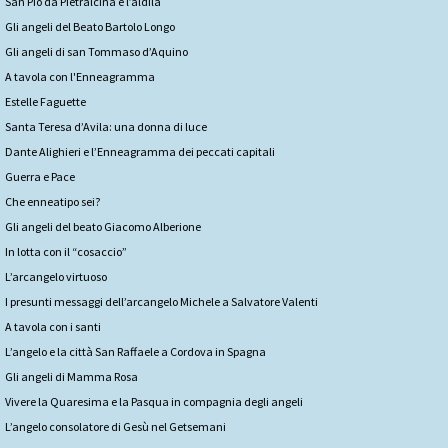
San Pio da Pietralcina e l’aldilà
Gli angeli del Beato Bartolo Longo
Gli angeli di san Tommaso d’Aquino
A tavola con l'Enneagramma
Estelle Faguette
Santa Teresa d’Avila: una donna di luce
Dante Alighieri e l’Enneagramma dei peccati capitali
Guerra e Pace
Che enneatipo sei?
Gli angeli del beato Giacomo Alberione
In lotta con il “cosaccio”
L’arcangelo virtuoso
I presunti messaggi dell’arcangelo Michele a Salvatore Valenti
A tavola con i santi
L’angelo e la città San Raffaele a Cordova in Spagna
Gli angeli di Mamma Rosa
Vivere la Quaresima e la Pasqua in compagnia degli angeli
L’angelo consolatore di Gesù nel Getsemani