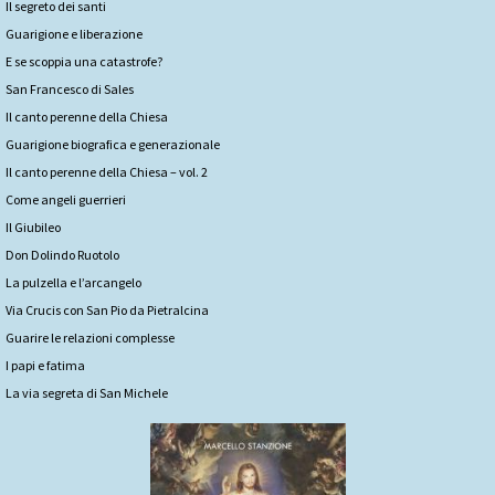
Il segreto dei santi
Guarigione e liberazione
E se scoppia una catastrofe?
San Francesco di Sales
Il canto perenne della Chiesa
Guarigione biografica e generazionale
Il canto perenne della Chiesa – vol. 2
Come angeli guerrieri
Il Giubileo
Don Dolindo Ruotolo
La pulzella e l’arcangelo
Via Crucis con San Pio da Pietralcina
Guarire le relazioni complesse
I papi e fatima
La via segreta di San Michele