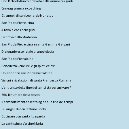
Don Dolindo Ruotolo devoto delle anime purganti
Enneagramma e coaching
Gli angeli di san Leonardo Murialdo
San Pio da Pietrelicina
A tavola con i pellegrini
La firma della Madonna
San Pio da Pietrelcina e santa Gemma Galgani
Dizionario essenziale di angelologia
San Pio da Pietralcina
Benedetta Rencurel e gli spiriti celesti
Un anno con san Pio da Pietralcina
Visioni e rivelazioni di santa Francesca Romana
L’anticristo della fine dei tempi sta per arrivare ?
666. Il numero della bestia
Il combattimento escatologico alla fine dei tempi
Gli angeli di don Stefano Gobbi
Cucinare con santa Ildegarda
La santissima Vergine Maria