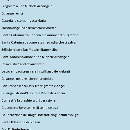
Preghiere a San Michele Arcangelo
Gli angeli e noi
Guarda la stella, invoca Maria
Mondo angelico e dimensione onirica
Santa Caterina da Genova e le anime del purgatorio
Santa Caterina Labourè e la medaglia che ci salva
365 giorni con San Massimiliano Kolbe
Sant' Antonino Abate e San Michele Arcangelo
L'esorcista Candido Amantini
Le più efficaci preghiere in suffragio dei defunti
Gli angeli nelle religioni monoteiste
San Francesco d’Assisi tra stigmate e angeli
Gli angeli di sant’Annibale Maria di Francia
Come si fa la preghiera di liberazione
Giuseppina Berettoni e gli spiriti celesti
La liberazione dei luoghi infestati dagli spiriti maligni
Santa Ildegarda di Bingen
Don Dolindo Ruotolo