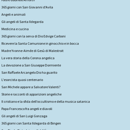
365 giorni con San Giovanni d'Avila
Angeli e animali
Gli angeli di Santa Ildegarda
Medicina e cucina
365 giorni con la serva di Dio Edvige Carboni
Ricevere la Santa Comunione in ginocchio e in bocca
Madre Yvonne-Aimée di Gesù di Malestroit
La vera storia della Corona angelica
La devozione a San Giuseppe Dormiente
San Raffaele Arcangelo Dio ha guarito
L'esorcista quasi centenario
San Michele appare a Salvatore Valenti?
Storie e racconti di apparizioni angeliche
Il cristiano e la sfida dell’occultismo e della musica satanica
Papa Francesco fra angeli e diavoli
Gli angeli di San Luigi Gonzaga
365 giorni con Santa Ildegarda di Bingen