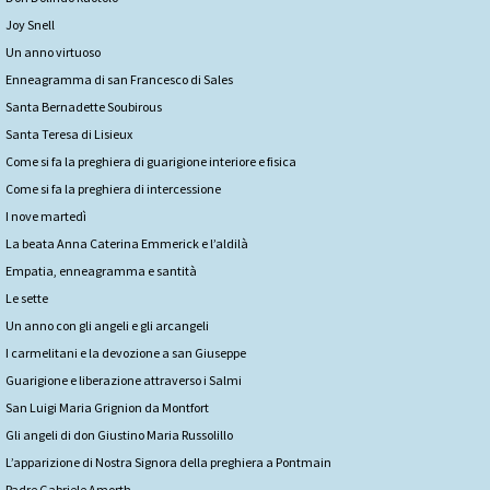
Joy Snell
Un anno virtuoso
Enneagramma di san Francesco di Sales
Santa Bernadette Soubirous
Santa Teresa di Lisieux
Come si fa la preghiera di guarigione interiore e fisica
Come si fa la preghiera di intercessione
I nove martedì
La beata Anna Caterina Emmerick e l’aldilà
Empatia, enneagramma e santità
Le sette
Un anno con gli angeli e gli arcangeli
I carmelitani e la devozione a san Giuseppe
Guarigione e liberazione attraverso i Salmi
San Luigi Maria Grignion da Montfort
Gli angeli di don Giustino Maria Russolillo
L’apparizione di Nostra Signora della preghiera a Pontmain
Padre Gabriele Amorth