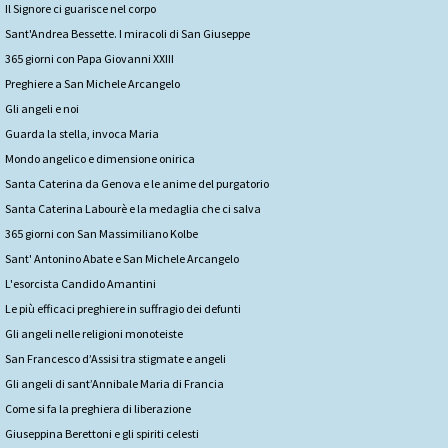
Il Signore ci guarisce nel corpo
Sant'Andrea Bessette. I miracoli di San Giuseppe
365 giorni con Papa Giovanni XXIII
Preghiere a San Michele Arcangelo
Gli angeli e noi
Guarda la stella, invoca Maria
Mondo angelico e dimensione onirica
Santa Caterina da Genova e le anime del purgatorio
Santa Caterina Labourè e la medaglia che ci salva
365 giorni con San Massimiliano Kolbe
Sant' Antonino Abate e San Michele Arcangelo
L'esorcista Candido Amantini
Le più efficaci preghiere in suffragio dei defunti
Gli angeli nelle religioni monoteiste
San Francesco d’Assisi tra stigmate e angeli
Gli angeli di sant’Annibale Maria di Francia
Come si fa la preghiera di liberazione
Giuseppina Berettoni e gli spiriti celesti