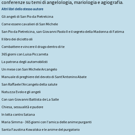
conferenze su temi di angelologia, mariologia e agiografia.
Altri libri dello stesso autore
Gli angeli di San Pio da Pietrelcina
Come essere cavalieri di San Michele
San Pio da Pietrelcina, san Giovanni Paolo II e il segreto della Madonna di Fatima
Il libro dei diciotto oli
Combattere e vincere il drago dentro di te
365 giorni con Luisa Piccarreta
La patrona degli automobilisti
Un mese con San Michele Arcangelo
Manuale di preghiere del devoto di Sant'Antonino Abate
San Raffaele l'Arcangelo della salute
Natuzza Evolo e gli angeli
Con san Giovanni Battista de La Salle
Chiesa, sessualità e pudore
In lotta contro Satana
Maria Simma - 365 giorni con l'amica delle anime purganti
Santa Faustina Kowalska e le anime del purgatorio