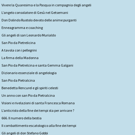
Vivere la Quaresima e la Pasqua in compagnia degli angeli
L’angelo consolatore di Gesù nel Getsemani
Don Dolindo Ruotolo devoto delle anime purganti
Enneagramma e coaching
Gli angeli di san Leonardo Murialdo
San Pio da Pietrelicina
A tavola con i pellegrini
La firma della Madonna
San Pio da Pietrelcina e santa Gemma Galgani
Dizionario essenziale di angelologia
San Pio da Pietralcina
Benedetta Rencurel e gli spiriti celesti
Un anno con san Pio da Pietralcina
Visioni e rivelazioni di santa Francesca Romana
L’anticristo della fine dei tempi sta per arrivare ?
666. Il numero della bestia
Il combattimento escatologico alla fine dei tempi
Gli angeli di don Stefano Gobbi