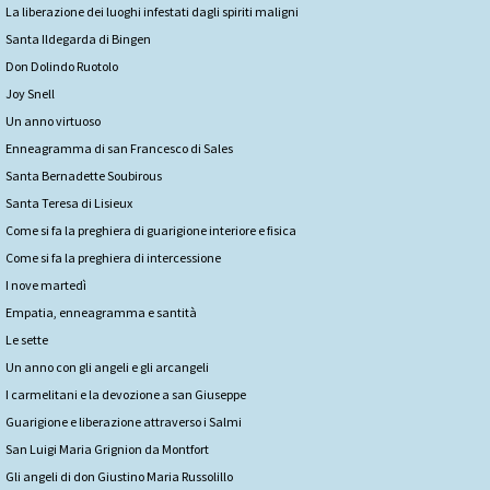
La liberazione dei luoghi infestati dagli spiriti maligni
Santa Ildegarda di Bingen
Don Dolindo Ruotolo
Joy Snell
Un anno virtuoso
Enneagramma di san Francesco di Sales
Santa Bernadette Soubirous
Santa Teresa di Lisieux
Come si fa la preghiera di guarigione interiore e fisica
Come si fa la preghiera di intercessione
I nove martedì
Empatia, enneagramma e santità
Le sette
Un anno con gli angeli e gli arcangeli
I carmelitani e la devozione a san Giuseppe
Guarigione e liberazione attraverso i Salmi
San Luigi Maria Grignion da Montfort
Gli angeli di don Giustino Maria Russolillo