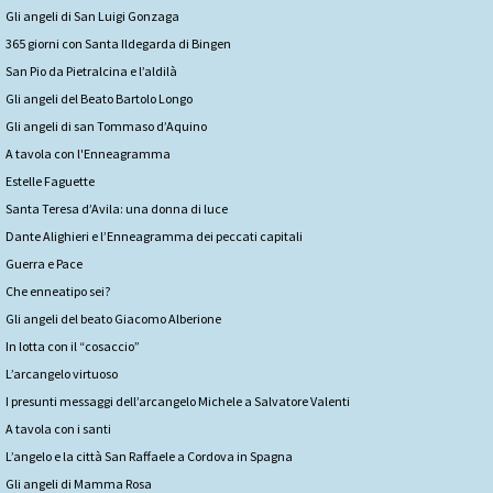
Gli angeli di San Luigi Gonzaga
365 giorni con Santa Ildegarda di Bingen
San Pio da Pietralcina e l’aldilà
Gli angeli del Beato Bartolo Longo
Gli angeli di san Tommaso d’Aquino
A tavola con l'Enneagramma
Estelle Faguette
Santa Teresa d’Avila: una donna di luce
Dante Alighieri e l’Enneagramma dei peccati capitali
Guerra e Pace
Che enneatipo sei?
Gli angeli del beato Giacomo Alberione
In lotta con il “cosaccio”
L’arcangelo virtuoso
I presunti messaggi dell’arcangelo Michele a Salvatore Valenti
A tavola con i santi
L’angelo e la città San Raffaele a Cordova in Spagna
Gli angeli di Mamma Rosa