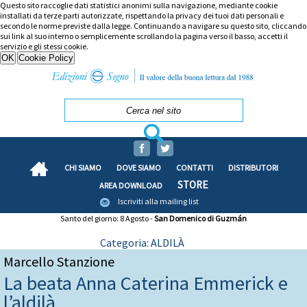
Questo sito raccoglie dati statistici anonimi sulla navigazione, mediante cookie
installati da terze parti autorizzate, rispettando la privacy dei tuoi dati personali e
secondo le norme previste dalla legge. Continuando a navigare su questo sito, cliccando
sui link al suo interno o semplicemente scrollando la pagina verso il basso, accetti il
servizio e gli stessi cookie.
CHI SIAMO
DOVE SIAMO
CONTATTI
DISTRIBUTORI
STORE
AREA DOWNLOAD
Iscriviti alla mailing list
Santo del giorno: 8 Agosto -
San Domenico di Guzmán
Categoria: ALDILÀ
Marcello Stanzione
La beata Anna Caterina Emmerick e
l’aldilà