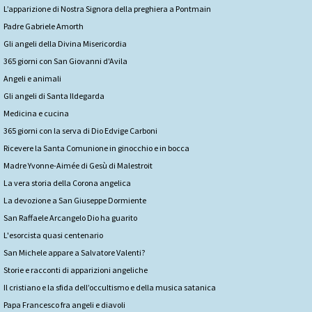
L’apparizione di Nostra Signora della preghiera a Pontmain
Padre Gabriele Amorth
Gli angeli della Divina Misericordia
365 giorni con San Giovanni d'Avila
Angeli e animali
Gli angeli di Santa Ildegarda
Medicina e cucina
365 giorni con la serva di Dio Edvige Carboni
Ricevere la Santa Comunione in ginocchio e in bocca
Madre Yvonne-Aimée di Gesù di Malestroit
La vera storia della Corona angelica
La devozione a San Giuseppe Dormiente
San Raffaele Arcangelo Dio ha guarito
L'esorcista quasi centenario
San Michele appare a Salvatore Valenti?
Storie e racconti di apparizioni angeliche
Il cristiano e la sfida dell’occultismo e della musica satanica
Papa Francesco fra angeli e diavoli