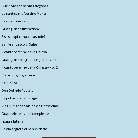
Cucinare con santa Ildegarda
La santissima Vergine Maria
Il segreto dei santi
Guarigione e liberazione
E se scoppia una catastrofe?
San Francesco di Sales
Il canto perenne della Chiesa
Guarigione biografica e generazionale
Il canto perenne della Chiesa – vol. 2
Come angeli guerrieri
Il Giubileo
Don Dolindo Ruotolo
La pulzella e l’arcangelo
Via Crucis con San Pio da Pietralcina
Guarire le relazioni complesse
I papi e fatima
La via segreta di San Michele