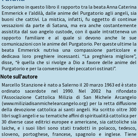
Scopriamo in questo libro il rapporto tra la beata Anna Caterina
Emmerick e l’aldilà, dalle anime del Purgatorio agli angeli, sia
buoni che cattivi. La mistica, infatti, fu oggetto di continue
vessazioni da parte di Satana, ma era anche costantemente
assistita dal suo angelo custode, con il quale intratteneva un
rapporto familiare e al quale si devono anche le sue
comunicazioni con le anime del Purgatorio. Per queste ultime la
beata Emmerick nutriva una compassione particolare e
dedicava loro preghiere incessanti. “La preghiera migliore”,
disse, “è quella che si rivolge a Dio a favore delle anime del
Purgatorio e per la conversione dei peccatori ostinati”.
Note sull'autore
Marcello Stanzione è nato a Salerno il 20 marzo 1963 ed è stato
ordinato sacerdote nel 1990. Nel 2002 ha rifondato
l’Associazione Cattolica Milizia di San Michele Arcangelo
(www.miliziadisanmichelearcangelo.org) per la retta diffusione
della devozione cattolica ai santi angeli. Ha scritto oltre 300
libri sugli angeli e su tematiche affini di spiritualità cattolica per
30 diverse case editrici europee e americane, sia cattoliche sia
laiche, e i suoi libri sono stati tradotti in polacco, tedesco,
sloveno, portoghese, francese, spagnolo e inglese. Tiene