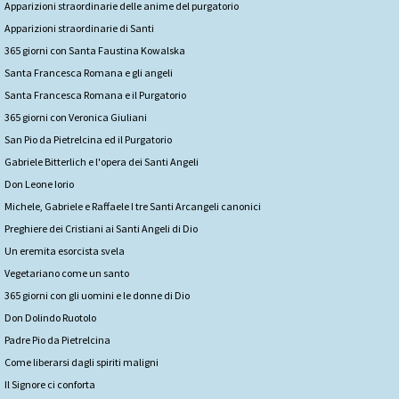
Apparizioni straordinarie delle anime del purgatorio
Apparizioni straordinarie di Santi
365 giorni con Santa Faustina Kowalska
Santa Francesca Romana e gli angeli
Santa Francesca Romana e il Purgatorio
365 giorni con Veronica Giuliani
San Pio da Pietrelcina ed il Purgatorio
Gabriele Bitterlich e l'opera dei Santi Angeli
Don Leone Iorio
Michele, Gabriele e Raffaele I tre Santi Arcangeli canonici
Preghiere dei Cristiani ai Santi Angeli di Dio
Un eremita esorcista svela
Vegetariano come un santo
365 giorni con gli uomini e le donne di Dio
Don Dolindo Ruotolo
Padre Pio da Pietrelcina
Come liberarsi dagli spiriti maligni
Il Signore ci conforta