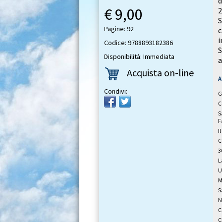
d
€ 9,00
2
S
Pagine: 92
c
i
Codice: 9788893182386
S
Disponibilità: Immediata
a
Acquista on-line
A
Condivi:
G
C
S
F
I
C
3
L
U
M
S
N
C
C