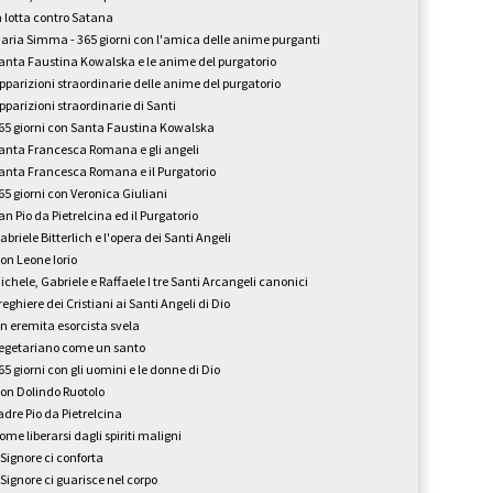
n lotta contro Satana
aria Simma - 365 giorni con l'amica delle anime purganti
anta Faustina Kowalska e le anime del purgatorio
pparizioni straordinarie delle anime del purgatorio
pparizioni straordinarie di Santi
65 giorni con Santa Faustina Kowalska
anta Francesca Romana e gli angeli
anta Francesca Romana e il Purgatorio
65 giorni con Veronica Giuliani
an Pio da Pietrelcina ed il Purgatorio
abriele Bitterlich e l'opera dei Santi Angeli
on Leone Iorio
ichele, Gabriele e Raffaele I tre Santi Arcangeli canonici
reghiere dei Cristiani ai Santi Angeli di Dio
n eremita esorcista svela
egetariano come un santo
65 giorni con gli uomini e le donne di Dio
on Dolindo Ruotolo
adre Pio da Pietrelcina
ome liberarsi dagli spiriti maligni
l Signore ci conforta
l Signore ci guarisce nel corpo