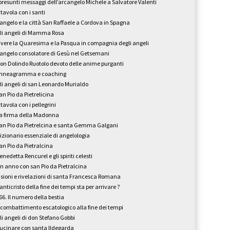
 presunti messaggi dell’arcangelo Michele a Salvatore Valenti
 tavola con i santi
’angelo e la città San Raffaele a Cordova in Spagna
li angeli di Mamma Rosa
ivere la Quaresima e la Pasqua in compagnia degli angeli
’angelo consolatore di Gesù nel Getsemani
on Dolindo Ruotolo devoto delle anime purganti
nneagramma e coaching
li angeli di san Leonardo Murialdo
an Pio da Pietrelicina
 tavola con i pellegrini
a firma della Madonna
an Pio da Pietrelcina e santa Gemma Galgani
izionario essenziale di angelologia
an Pio da Pietralcina
enedetta Rencurel e gli spiriti celesti
n anno con san Pio da Pietralcina
isioni e rivelazioni di santa Francesca Romana
’anticristo della fine dei tempi sta per arrivare ?
66. Il numero della bestia
l combattimento escatologico alla fine dei tempi
li angeli di don Stefano Gobbi
ucinare con santa Ildegarda