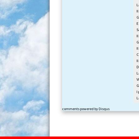
L
I
G
E
S
I
G
I
C
I
D
L
V
G
I
L
comments powered by
Disqus