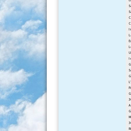
S
S
C
C
I
L
E
L
U
I
G
S
G
L
P
G
3
A
G
M
3
R