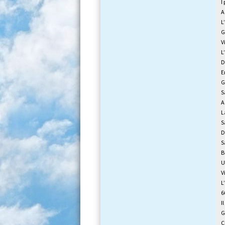
I
A
L
G
V
L
D
E
G
S
A
L
S
D
S
B
U
V
L
6
I
G
C