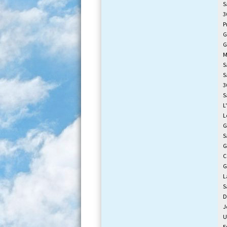
S
3
P
G
G
M
S
S
3
S
L
L
G
S
G
C
G
L
S
D
J
U
E