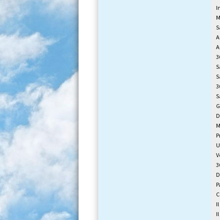
I
M
S
A
A
3
S
S
3
S
G
D
M
P
U
V
3
D
P
C
I
I