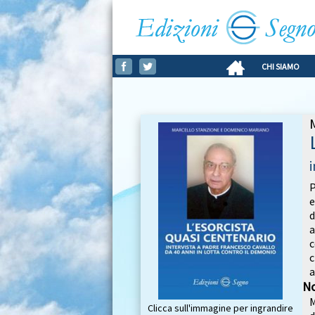
CHI SIAMO
e
d
a
c
c
a
No
Clicca sull'immagine per ingrandire