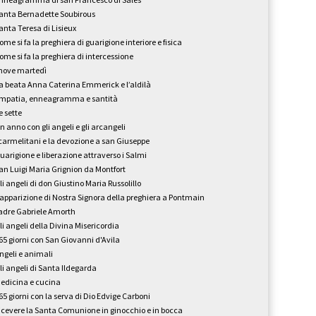
anta Bernadette Soubirous
anta Teresa di Lisieux
ome si fa la preghiera di guarigione interiore e fisica
ome si fa la preghiera di intercessione
 nove martedì
a beata Anna Caterina Emmerick e l’aldilà
mpatia, enneagramma e santità
e sette
n anno con gli angeli e gli arcangeli
 carmelitani e la devozione a san Giuseppe
uarigione e liberazione attraverso i Salmi
an Luigi Maria Grignion da Montfort
li angeli di don Giustino Maria Russolillo
’apparizione di Nostra Signora della preghiera a Pontmain
adre Gabriele Amorth
li angeli della Divina Misericordia
65 giorni con San Giovanni d'Avila
ngeli e animali
li angeli di Santa Ildegarda
edicina e cucina
65 giorni con la serva di Dio Edvige Carboni
icevere la Santa Comunione in ginocchio e in bocca