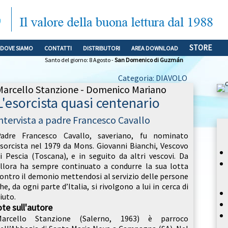
STORE
DOVE SIAMO
CONTATTI
DISTRIBUTORI
AREA DOWNLOAD
Santo del giorno: 8 Agosto -
San Domenico di Guzmán
Categoria: DIAVOLO
Marcello Stanzione - Domenico Mariano
L'esorcista quasi centenario
intervista a padre Francesco Cavallo
Padre Francesco Cavallo, saveriano, fu nominato
sorcista nel 1979 da Mons. Giovanni Bianchi, Vescovo
i Pescia (Toscana), e in seguito da altri vescovi. Da
llora ha sempre continuato a condurre la sua lotta
ontro il demonio mettendosi al servizio delle persone
he, da ogni parte d’Italia, si rivolgono a lui in cerca di
iuto.
te sull'autore
Marcello Stanzione (Salerno, 1963) è parroco