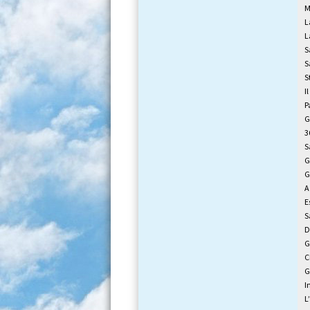
M
L
L
S
S
S
I
P
G
3
S
G
G
A
E
S
D
G
C
G
I
L