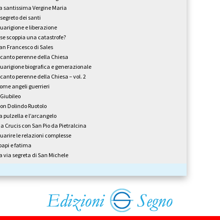
a santissima Vergine Maria
l segreto dei santi
uarigione e liberazione
 se scoppia una catastrofe?
an Francesco di Sales
l canto perenne della Chiesa
uarigione biografica e generazionale
l canto perenne della Chiesa – vol. 2
ome angeli guerrieri
l Giubileo
on Dolindo Ruotolo
a pulzella e l’arcangelo
ia Crucis con San Pio da Pietralcina
uarire le relazioni complesse
 papi e fatima
a via segreta di San Michele