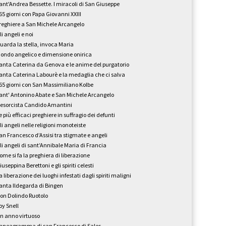
ant'Andrea Bessette. I miracoli di San Giuseppe
65 giorni con Papa Giovanni XXIII
reghiere a San Michele Arcangelo
li angeli e noi
uarda la stella, invoca Maria
ondo angelico e dimensione onirica
anta Caterina da Genova e le anime del purgatorio
anta Caterina Labourè e la medaglia che ci salva
65 giorni con San Massimiliano Kolbe
ant' Antonino Abate e San Michele Arcangelo
'esorcista Candido Amantini
e più efficaci preghiere in suffragio dei defunti
li angeli nelle religioni monoteiste
an Francesco d’Assisi tra stigmate e angeli
li angeli di sant’Annibale Maria di Francia
ome si fa la preghiera di liberazione
iuseppina Berettoni e gli spiriti celesti
a liberazione dei luoghi infestati dagli spiriti maligni
anta Ildegarda di Bingen
on Dolindo Ruotolo
oy Snell
n anno virtuoso
nneagramma di san Francesco di Sales