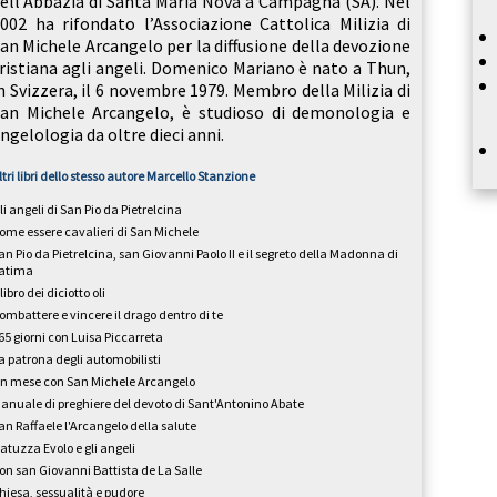
ell’Abbazia di Santa Maria Nova a Campagna (SA). Nel
002 ha rifondato l’Associazione Cattolica Milizia di
an Michele Arcangelo per la diffusione della devozione
ristiana agli angeli. Domenico Mariano è nato a Thun,
n Svizzera, il 6 novembre 1979. Membro della Milizia di
an Michele Arcangelo, è studioso di demonologia e
ngelologia da oltre dieci anni.
ltri libri dello stesso autore
Marcello Stanzione
li angeli di San Pio da Pietrelcina
ome essere cavalieri di San Michele
an Pio da Pietrelcina, san Giovanni Paolo II e il segreto della Madonna di
atima
l libro dei diciotto oli
ombattere e vincere il drago dentro di te
65 giorni con Luisa Piccarreta
a patrona degli automobilisti
n mese con San Michele Arcangelo
anuale di preghiere del devoto di Sant'Antonino Abate
an Raffaele l'Arcangelo della salute
atuzza Evolo e gli angeli
on san Giovanni Battista de La Salle
hiesa, sessualità e pudore