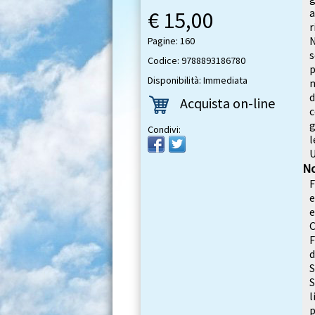
€ 15,00
r
N
Pagine: 160
s
Codice: 9788893186780
p
Disponibilità: Immediata
m
d
Acquista on-line
c
g
Condivi:
l
U
No
F
e
e
C
F
S
S
l
p