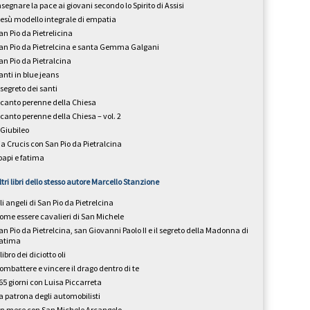
nsegnare la pace ai giovani secondo lo Spirito di Assisi
esù modello integrale di empatia
an Pio da Pietrelicina
an Pio da Pietrelcina e santa Gemma Galgani
an Pio da Pietralcina
anti in blue jeans
l segreto dei santi
l canto perenne della Chiesa
l canto perenne della Chiesa – vol. 2
l Giubileo
ia Crucis con San Pio da Pietralcina
 papi e fatima
ltri libri dello stesso autore
Marcello Stanzione
li angeli di San Pio da Pietrelcina
ome essere cavalieri di San Michele
an Pio da Pietrelcina, san Giovanni Paolo II e il segreto della Madonna di
atima
l libro dei diciotto oli
ombattere e vincere il drago dentro di te
65 giorni con Luisa Piccarreta
a patrona degli automobilisti
n mese con San Michele Arcangelo