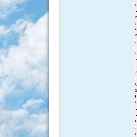
A
G
M
3
R
M
L
L
S
L
S
S
I
P
G
3
S
G
G
A
E
S