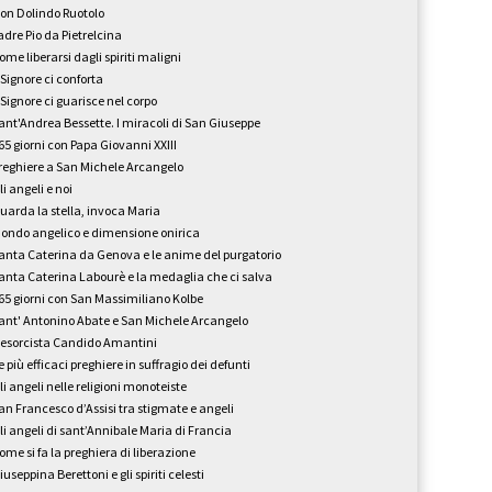
on Dolindo Ruotolo
adre Pio da Pietrelcina
ome liberarsi dagli spiriti maligni
l Signore ci conforta
l Signore ci guarisce nel corpo
ant'Andrea Bessette. I miracoli di San Giuseppe
65 giorni con Papa Giovanni XXIII
reghiere a San Michele Arcangelo
li angeli e noi
uarda la stella, invoca Maria
ondo angelico e dimensione onirica
anta Caterina da Genova e le anime del purgatorio
anta Caterina Labourè e la medaglia che ci salva
65 giorni con San Massimiliano Kolbe
ant' Antonino Abate e San Michele Arcangelo
'esorcista Candido Amantini
e più efficaci preghiere in suffragio dei defunti
li angeli nelle religioni monoteiste
an Francesco d’Assisi tra stigmate e angeli
li angeli di sant’Annibale Maria di Francia
ome si fa la preghiera di liberazione
iuseppina Berettoni e gli spiriti celesti