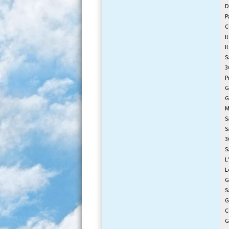
D
P
C
I
I
S
3
P
G
G
M
S
S
3
S
L
L
G
S
G
C
G