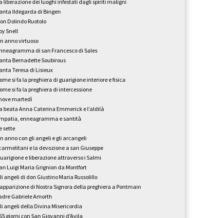
a liberazione dei luoghi infestati dagli spiriti maligni
anta Ildegarda di Bingen
on Dolindo Ruotolo
oy Snell
n anno virtuoso
nneagramma di san Francesco di Sales
anta Bernadette Soubirous
anta Teresa di Lisieux
ome si fa la preghiera di guarigione interiore e fisica
ome si fa la preghiera di intercessione
 nove martedì
a beata Anna Caterina Emmerick e l’aldilà
mpatia, enneagramma e santità
e sette
n anno con gli angeli e gli arcangeli
 carmelitani e la devozione a san Giuseppe
uarigione e liberazione attraverso i Salmi
an Luigi Maria Grignion da Montfort
li angeli di don Giustino Maria Russolillo
’apparizione di Nostra Signora della preghiera a Pontmain
adre Gabriele Amorth
li angeli della Divina Misericordia
65 giorni con San Giovanni d'Avila