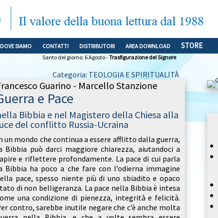
STORE
DOVE SIAMO
CONTATTI
DISTRIBUTORI
AREA DOWNLOAD
Santo del giorno: 6 Agosto -
Trasfigurazione del Signore
Categoria: TEOLOGIA E SPIRITUALITÀ
Francesco Guarino - Marcello Stanzione
Guerra e Pace
nella Bibbia e nel Magistero della Chiesa alla
luce del conflitto Russia-Ucraina
n un mondo che continua a essere afflitto dalla guerra,
a Bibbia può darci maggiore chiarezza, aiutandoci a
apire e riflettere profondamente. La pace di cui parla
a Bibbia ha poco a che fare con l’odierna immagine
ella pace, spesso niente più di uno sbiadito e opaco
tato di non belligeranza. La pace nella Bibbia è intesa
ome una condizione di pienezza, integrità e felicità.
er contro, sarebbe inutile negare che c’è anche molta
uerra nella Bibbia, e che a volte sembra essere