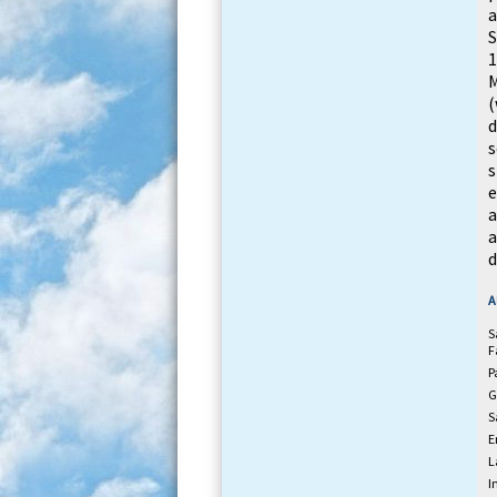
a
S
1
(
d
s
s
e
d
A
S
F
P
G
S
E
L
I