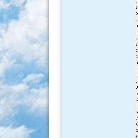
L
S
D
J
U
E
S
S
C
C
I
L
E
L
U
I
G
S
G
L
P
G
3