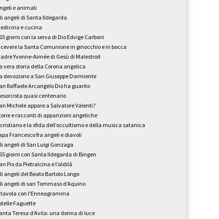
ngeli e animali
li angeli di Santa Ildegarda
edicina e cucina
65 giorni con la serva di Dio Edvige Carboni
icevere la Santa Comunione in ginocchio e in bocca
adre Yvonne-Aimée di Gesù di Malestroit
a vera storia della Corona angelica
a devozione a San Giuseppe Dormiente
an Raffaele Arcangelo Dio ha guarito
'esorcista quasi centenario
an Michele appare a Salvatore Valenti?
torie e racconti di apparizioni angeliche
l cristiano e la sfida dell’occultismo e della musica satanica
apa Francesco fra angeli e diavoli
li angeli di San Luigi Gonzaga
65 giorni con Santa Ildegarda di Bingen
an Pio da Pietralcina e l’aldilà
li angeli del Beato Bartolo Longo
li angeli di san Tommaso d’Aquino
 tavola con l'Enneagramma
stelle Faguette
anta Teresa d’Avila: una donna di luce