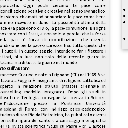
approvata. Oggi pochi cercano la pace come
iconciliazione positiva e creativa nel senso evangelico.
oi siamo chiamati ad annunciare la pace come bene
ommo ricevuto in dono. La possibilità ultima della
ace è la pace dono di Dio, la pace-comunione. Bisogna
ostrare con i fatti, e non solo a parole, che la forza
ella pace è forza di riconciliazione che diventa
ondizione per la pace-sicurezza. È su tutto questo che
li autori, in questo saggio, intendono far riflettere i
ettori, alla luce non solo della recente guerra in
craina, ma di tutte le guerre nel mondo.
te sull'autore
rancesco Guarino è nato a Frignano (CE) nel 1969. Vive
 lavora a Foggia. È insegnante di religione cattolica ed
sperto in relazione d’aiuto (master triennale in
ounselling modello integrato). Dopo gli studi in
ilosofia e Teologia, consegue la Licenza in Scienze
dell’Educazione presso la Pontificia Università
alesiana di Roma, con indirizzo psico-pedagogico.
tudioso di san Pio da Pietrelcina, ha pubblicato diversi
ibri sulla figura del santo e alcuni saggi monografici
er la rivista scientifica ‘Studi su Padre Pio’. È autore