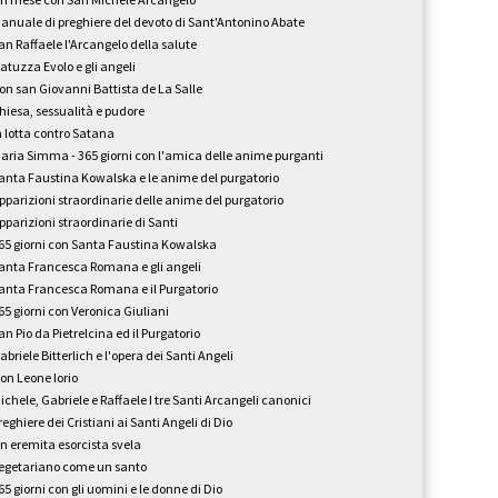
anuale di preghiere del devoto di Sant'Antonino Abate
an Raffaele l'Arcangelo della salute
atuzza Evolo e gli angeli
on san Giovanni Battista de La Salle
hiesa, sessualità e pudore
n lotta contro Satana
aria Simma - 365 giorni con l'amica delle anime purganti
anta Faustina Kowalska e le anime del purgatorio
pparizioni straordinarie delle anime del purgatorio
pparizioni straordinarie di Santi
65 giorni con Santa Faustina Kowalska
anta Francesca Romana e gli angeli
anta Francesca Romana e il Purgatorio
65 giorni con Veronica Giuliani
an Pio da Pietrelcina ed il Purgatorio
abriele Bitterlich e l'opera dei Santi Angeli
on Leone Iorio
ichele, Gabriele e Raffaele I tre Santi Arcangeli canonici
reghiere dei Cristiani ai Santi Angeli di Dio
n eremita esorcista svela
egetariano come un santo
65 giorni con gli uomini e le donne di Dio