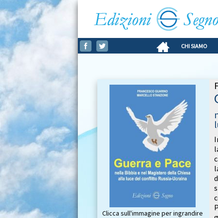
CHI SIAMO
I
l
c
l
d
s
c
P
Clicca sull'immagine per ingrandire
g