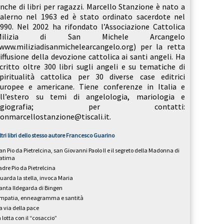
nche di libri per ragazzi. Marcello Stanzione è nato a
alerno nel 1963 ed è stato ordinato sacerdote nel
990. Nel 2002 ha rifondato l’Associazione Cattolica
Milizia di San Michele Arcangelo
www.miliziadisanmichelearcangelo.org) per la retta
iffusione della devozione cattolica ai santi angeli. Ha
critto oltre 300 libri sugli angeli e su tematiche di
piritualità cattolica per 30 diverse case editrici
uropee e americane. Tiene conferenze in Italia e
all’estero su temi di angelologia, mariologia e
agiografia; per contatti:
onmarcellostanzione@tiscali.it.
ltri libri dello stesso autore
Francesco Guarino
an Pio da Pietrelcina, san Giovanni Paolo II e il segreto della Madonna di
atima
adre Pio da Pietrelcina
uarda la stella, invoca Maria
anta Ildegarda di Bingen
mpatia, enneagramma e santità
a via della pace
n lotta con il “cosaccio”