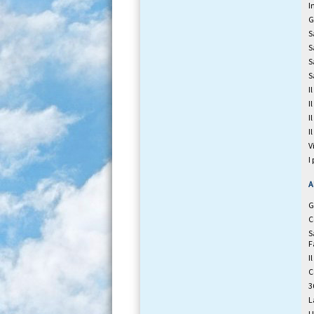
I
G
S
S
S
S
I
I
I
I
V
I
A
G
C
S
F
I
C
3
L
U