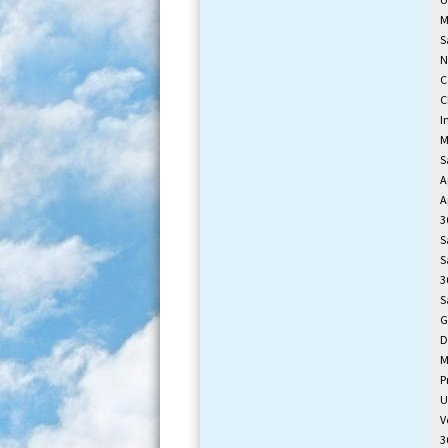
M
S
N
C
C
I
M
S
A
A
3
S
S
3
S
G
D
M
P
U
V
3