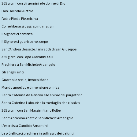
365 giorni con gli uomini e le donne di Dio
Don Dolindo Ruotolo
Padre Pio da Pietrelcina
Come liberarsi dagli spiriti maligni
Il Signore ci conforta
Il Signore ci guarisce nel corpo
Sant'Andrea Bessette. I miracoli di San Giuseppe
365 giorni con Papa Giovanni XXIII
Preghiere a San Michele Arcangelo
Gli angeli e noi
Guarda la stella, invoca Maria
Mondo angelico e dimensione onirica
Santa Caterina da Genova e le anime del purgatorio
Santa Caterina Labourè e la medaglia che ci salva
365 giorni con San Massimiliano Kolbe
Sant' Antonino Abate e San Michele Arcangelo
L'esorcista Candido Amantini
Le più efficaci preghiere in suffragio dei defunti