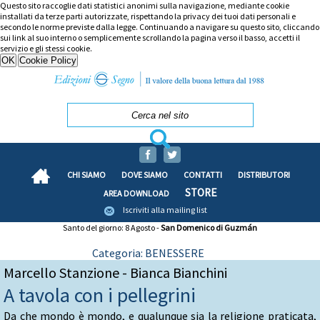
Questo sito raccoglie dati statistici anonimi sulla navigazione, mediante cookie
installati da terze parti autorizzate, rispettando la privacy dei tuoi dati personali e
secondo le norme previste dalla legge. Continuando a navigare su questo sito, cliccando
sui link al suo interno o semplicemente scrollando la pagina verso il basso, accetti il
servizio e gli stessi cookie.
CHI SIAMO
DOVE SIAMO
CONTATTI
DISTRIBUTORI
STORE
AREA DOWNLOAD
Iscriviti alla mailing list
Santo del giorno: 8 Agosto -
San Domenico di Guzmán
Categoria: BENESSERE
Marcello Stanzione - Bianca Bianchini
A tavola con i pellegrini
Da che mondo è mondo, e qualunque sia la religione praticata,