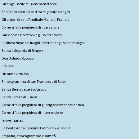
Gli angeli nelle religioni monoteiste
San Francesco d’Assisi tra stigmate e angeli
Gli angeli di sant’Annibale Maria di Francia
Come si fa la preghiera di liberazione
Giuseppina Berettoni e gli spiriti celesti
La liberazione dei luoghi infestati dagli spiriti maligni
Santa Ildegarda di Bingen
Don Dolindo Ruotolo
Joy Snell
Un anno virtuoso
Enneagramma di san Francesco di Sales
Santa Bernadette Soubirous
Santa Teresa di Lisieux
Come si fa la preghiera di guarigione interiore e fisica
Come si fa la preghiera di intercessione
I nove martedì
La beata Anna Caterina Emmerick e l’aldilà
Empatia, enneagramma e santità