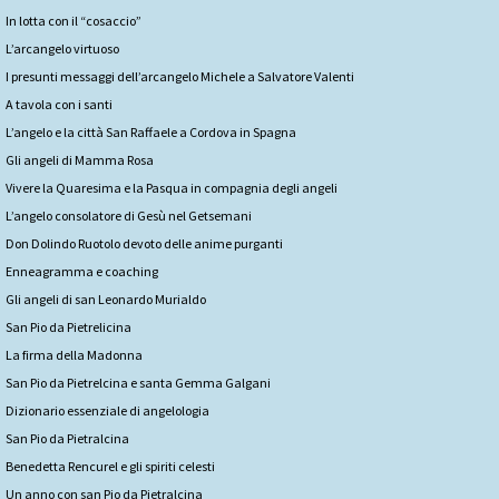
In lotta con il “cosaccio”
L’arcangelo virtuoso
I presunti messaggi dell’arcangelo Michele a Salvatore Valenti
A tavola con i santi
L’angelo e la città San Raffaele a Cordova in Spagna
Gli angeli di Mamma Rosa
Vivere la Quaresima e la Pasqua in compagnia degli angeli
L’angelo consolatore di Gesù nel Getsemani
Don Dolindo Ruotolo devoto delle anime purganti
Enneagramma e coaching
Gli angeli di san Leonardo Murialdo
San Pio da Pietrelicina
La firma della Madonna
San Pio da Pietrelcina e santa Gemma Galgani
Dizionario essenziale di angelologia
San Pio da Pietralcina
Benedetta Rencurel e gli spiriti celesti
Un anno con san Pio da Pietralcina