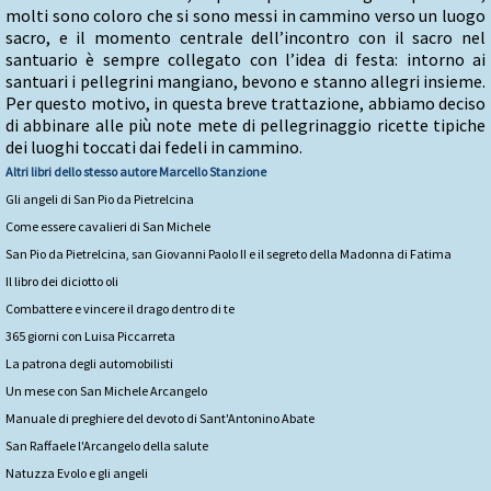
molti sono coloro che si sono messi in cammino verso un luogo
sacro, e il momento centrale dell’incontro con il sacro nel
santuario è sempre collegato con l’idea di festa: intorno ai
santuari i pellegrini mangiano, bevono e stanno allegri insieme.
Per questo motivo, in questa breve trattazione, abbiamo deciso
di abbinare alle più note mete di pellegrinaggio ricette tipiche
dei luoghi toccati dai fedeli in cammino.
Altri libri dello stesso autore
Marcello Stanzione
Gli angeli di San Pio da Pietrelcina
Come essere cavalieri di San Michele
San Pio da Pietrelcina, san Giovanni Paolo II e il segreto della Madonna di Fatima
Il libro dei diciotto oli
Combattere e vincere il drago dentro di te
365 giorni con Luisa Piccarreta
La patrona degli automobilisti
Un mese con San Michele Arcangelo
Manuale di preghiere del devoto di Sant'Antonino Abate
San Raffaele l'Arcangelo della salute
Natuzza Evolo e gli angeli