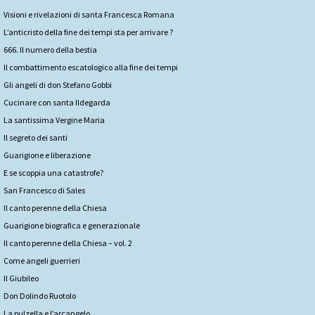
Visioni e rivelazioni di santa Francesca Romana
L’anticristo della fine dei tempi sta per arrivare ?
666. Il numero della bestia
Il combattimento escatologico alla fine dei tempi
Gli angeli di don Stefano Gobbi
Cucinare con santa Ildegarda
La santissima Vergine Maria
Il segreto dei santi
Guarigione e liberazione
E se scoppia una catastrofe?
San Francesco di Sales
Il canto perenne della Chiesa
Guarigione biografica e generazionale
Il canto perenne della Chiesa – vol. 2
Come angeli guerrieri
Il Giubileo
Don Dolindo Ruotolo
La pulzella e l’arcangelo