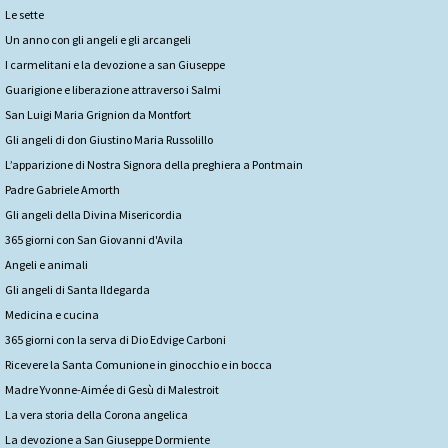
Le sette
Un anno con gli angeli e gli arcangeli
I carmelitani e la devozione a san Giuseppe
Guarigione e liberazione attraverso i Salmi
San Luigi Maria Grignion da Montfort
Gli angeli di don Giustino Maria Russolillo
L’apparizione di Nostra Signora della preghiera a Pontmain
Padre Gabriele Amorth
Gli angeli della Divina Misericordia
365 giorni con San Giovanni d'Avila
Angeli e animali
Gli angeli di Santa Ildegarda
Medicina e cucina
365 giorni con la serva di Dio Edvige Carboni
Ricevere la Santa Comunione in ginocchio e in bocca
Madre Yvonne-Aimée di Gesù di Malestroit
La vera storia della Corona angelica
La devozione a San Giuseppe Dormiente