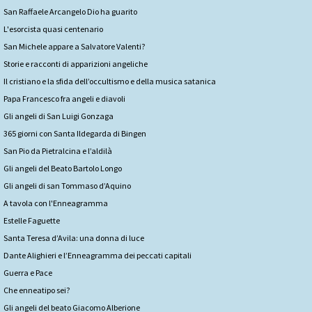
San Raffaele Arcangelo Dio ha guarito
L'esorcista quasi centenario
San Michele appare a Salvatore Valenti?
Storie e racconti di apparizioni angeliche
Il cristiano e la sfida dell’occultismo e della musica satanica
Papa Francesco fra angeli e diavoli
Gli angeli di San Luigi Gonzaga
365 giorni con Santa Ildegarda di Bingen
San Pio da Pietralcina e l’aldilà
Gli angeli del Beato Bartolo Longo
Gli angeli di san Tommaso d’Aquino
A tavola con l'Enneagramma
Estelle Faguette
Santa Teresa d’Avila: una donna di luce
Dante Alighieri e l’Enneagramma dei peccati capitali
Guerra e Pace
Che enneatipo sei?
Gli angeli del beato Giacomo Alberione