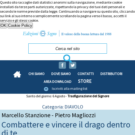
Questo sito raccoglie dati statistici anonimi sulla navigazione, mediante cookie
installati da terze parti autorizzate, rispettando la privacy dei tuoi dati personali e
secondo le norme previste dalla legge. Continuando a navigare su questo sito, cliccando
sui link al suo interno o semplicemente scrollando la pagina verso il basso, accetti il
servizio e gli stessi cookie.
CHI SIAMO
DOVE SIAMO
CONTATTI
DISTRIBUTORI
STORE
AREA DOWNLOAD
Iscriviti alla mailing list
Santo del giorno: 6 Agosto -
Trasfigurazione del Signore
Categoria: DIAVOLO
Marcello Stanzione - Pietro Magliozzi
Combattere e vincere il drago dentro
di te