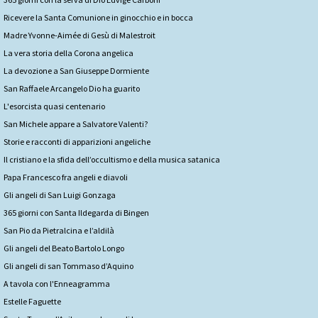
Ricevere la Santa Comunione in ginocchio e in bocca
Madre Yvonne-Aimée di Gesù di Malestroit
La vera storia della Corona angelica
La devozione a San Giuseppe Dormiente
San Raffaele Arcangelo Dio ha guarito
L'esorcista quasi centenario
San Michele appare a Salvatore Valenti?
Storie e racconti di apparizioni angeliche
Il cristiano e la sfida dell’occultismo e della musica satanica
Papa Francesco fra angeli e diavoli
Gli angeli di San Luigi Gonzaga
365 giorni con Santa Ildegarda di Bingen
San Pio da Pietralcina e l’aldilà
Gli angeli del Beato Bartolo Longo
Gli angeli di san Tommaso d’Aquino
A tavola con l'Enneagramma
Estelle Faguette