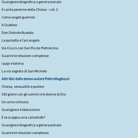
Guarigione biografica e generazionale
Il canto perenne della Chiesa – vol. 2
Come angeli guerrieri
Il Giubileo
Don Dolindo Ruotolo
La pulzella e l’arcangelo
Via Crucis con San Pio da Pietralcina
Guarire le relazioni complesse
I papi e fatima
La via segreta di San Michele
Altri libri dello stesso autore
Pietro Magliozzi
Chiesa, sessualità e pudore
365 giorni con gli uomini e le donne di Dio
Un anno virtuoso
Guarigione e liberazione
E se scoppia una catastrofe?
Guarigione biografica e generazionale
Guarire le relazioni complesse