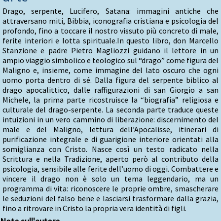
Drago, serpente, Lucifero, Satana: immagini antiche che
attraversano miti, Bibbia, iconografia cristiana e psicologia del
profondo, fino a toccare il nostro vissuto più concreto di male,
ferite interiori e lotta spirituale.In questo libro, don Marcello
Stanzione e padre Pietro Magliozzi guidano il lettore in un
ampio viaggio simbolico e teologico sul “drago” come figura del
Maligno e, insieme, come immagine del lato oscuro che ogni
uomo porta dentro di sé. Dalla figura del serpente biblico al
drago apocalittico, dalle raffigurazioni di san Giorgio a san
Michele, la prima parte ricostruisce la “biografia” religiosa e
culturale del drago-serpente. La seconda parte traduce queste
intuizioni in un vero cammino di liberazione: discernimento del
male e del Maligno, lettura dell’Apocalisse, itinerari di
purificazione integrale e di guarigione interiore orientati alla
somiglianza con Cristo. Nasce così un testo radicato nella
Scrittura e nella Tradizione, aperto però al contributo della
psicologia, sensibile alle ferite dell’uomo di oggi. Combattere e
vincere il drago non è solo un tema leggendario, ma un
programma di vita: riconoscere le proprie ombre, smascherare
le seduzioni del falso bene e lasciarsi trasformare dalla grazia,
fino a ritrovare in Cristo la propria vera identità di figli.