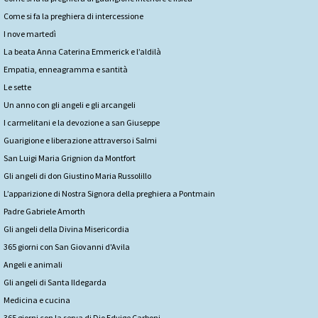
Come si fa la preghiera di intercessione
I nove martedì
La beata Anna Caterina Emmerick e l’aldilà
Empatia, enneagramma e santità
Le sette
Un anno con gli angeli e gli arcangeli
I carmelitani e la devozione a san Giuseppe
Guarigione e liberazione attraverso i Salmi
San Luigi Maria Grignion da Montfort
Gli angeli di don Giustino Maria Russolillo
L’apparizione di Nostra Signora della preghiera a Pontmain
Padre Gabriele Amorth
Gli angeli della Divina Misericordia
365 giorni con San Giovanni d'Avila
Angeli e animali
Gli angeli di Santa Ildegarda
Medicina e cucina
365 giorni con la serva di Dio Edvige Carboni