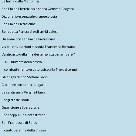
La firma della Madonna
San Pio da Pietrelcina e santa Gemma Galgani
Dizionario essenziale di angelologia
San Pio da Pietralcina
Benedetta Rencurel e gli spiriti celesti
Un anno con san Pio da Pietralcina
Visioni e rivelazioni di santa Francesca Romana
L’anticristo della fine dei tempi sta per arrivare ?
666. Il numero della bestia
Il combattimento escatologico alla fine dei tempi
Gli angeli di don Stefano Gobbi
Cucinare con santa Ildegarda
La santissima Vergine Maria
Il segreto dei santi
Guarigione e liberazione
E se scoppia una catastrofe?
San Francesco di Sales
Il canto perenne della Chiesa