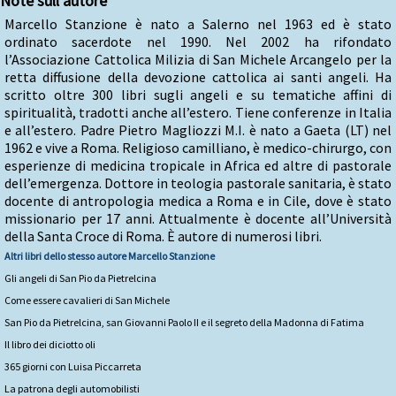
Note sull'autore
Marcello Stanzione è nato a Salerno nel 1963 ed è stato
ordinato sacerdote nel 1990. Nel 2002 ha rifondato
l’Associazione Cattolica Milizia di San Michele Arcangelo per la
retta diffusione della devozione cattolica ai santi angeli. Ha
scritto oltre 300 libri sugli angeli e su tematiche affini di
spiritualità, tradotti anche all’estero. Tiene conferenze in Italia
e all’estero. Padre Pietro Magliozzi M.I. è nato a Gaeta (LT) nel
1962 e vive a Roma. Religioso camilliano, è medico-chirurgo, con
esperienze di medicina tropicale in Africa ed altre di pastorale
dell’emergenza. Dottore in teologia pastorale sanitaria, è stato
docente di antropologia medica a Roma e in Cile, dove è stato
missionario per 17 anni. Attualmente è docente all’Università
della Santa Croce di Roma. È autore di numerosi libri.
Altri libri dello stesso autore
Marcello Stanzione
Gli angeli di San Pio da Pietrelcina
Come essere cavalieri di San Michele
San Pio da Pietrelcina, san Giovanni Paolo II e il segreto della Madonna di Fatima
Il libro dei diciotto oli
365 giorni con Luisa Piccarreta
La patrona degli automobilisti