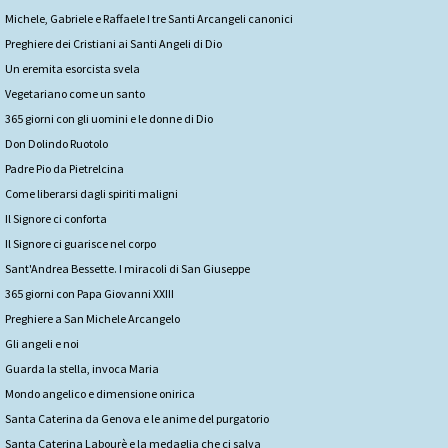
Michele, Gabriele e Raffaele I tre Santi Arcangeli canonici
Preghiere dei Cristiani ai Santi Angeli di Dio
Un eremita esorcista svela
Vegetariano come un santo
365 giorni con gli uomini e le donne di Dio
Don Dolindo Ruotolo
Padre Pio da Pietrelcina
Come liberarsi dagli spiriti maligni
Il Signore ci conforta
Il Signore ci guarisce nel corpo
Sant'Andrea Bessette. I miracoli di San Giuseppe
365 giorni con Papa Giovanni XXIII
Preghiere a San Michele Arcangelo
Gli angeli e noi
Guarda la stella, invoca Maria
Mondo angelico e dimensione onirica
Santa Caterina da Genova e le anime del purgatorio
Santa Caterina Labourè e la medaglia che ci salva