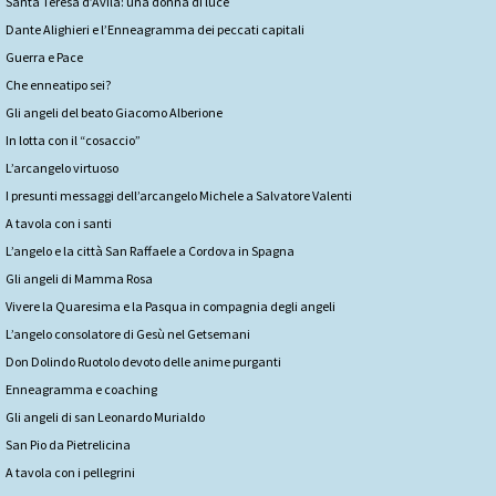
Santa Teresa d’Avila: una donna di luce
Dante Alighieri e l’Enneagramma dei peccati capitali
Guerra e Pace
Che enneatipo sei?
Gli angeli del beato Giacomo Alberione
In lotta con il “cosaccio”
L’arcangelo virtuoso
I presunti messaggi dell’arcangelo Michele a Salvatore Valenti
A tavola con i santi
L’angelo e la città San Raffaele a Cordova in Spagna
Gli angeli di Mamma Rosa
Vivere la Quaresima e la Pasqua in compagnia degli angeli
L’angelo consolatore di Gesù nel Getsemani
Don Dolindo Ruotolo devoto delle anime purganti
Enneagramma e coaching
Gli angeli di san Leonardo Murialdo
San Pio da Pietrelicina
A tavola con i pellegrini