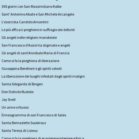
365 giorni con San Massimiliano Kolbe
Sant' Antonino Abate e San Michele Arcangelo
L'esorcista Candido Amantini
Le più efficaci preghiere in suffragio dei defunti
Gli angeli nelle religioni monoteiste
San Francesco d’Assisi tra stigmate e angeli
Gli angeli di sant’Annibale Maria di Francia
Come si fa la preghiera di liberazione
Giuseppina Berettoni e gli spiriti celesti
La liberazione dei luoghi infestati dagli spiriti maligni
Santa Ildegarda di Bingen
Don Dolindo Ruotolo
Joy Snell
Un anno virtuoso
Enneagramma di san Francesco di Sales
Santa Bernadette Soubirous
Santa Teresa di Lisieux
Come si fa la preghiera di guarigione interiore e fisica