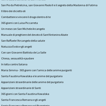
San Pio da Pietrelcina, san Giovanni Paolo II e il segreto della Madonna di Fatima
Il libro dei diciotto oli
Combattere e vincere il drago dentro di te
365 giorni con Luisa Piccarreta
Un mese con San Michele Arcangelo
Manuale di preghiere del devoto di Sant'Antonino Abate
San Raffaele l'Arcangelo della salute
Natuzza Evolo e gli angeli
Con san Giovanni Battista de La Salle
Chiesa, sessualità e pudore
In lotta contro Satana
Maria Simma - 365 giorni con l'amica delle anime purganti
Santa Faustina Kowalska e le anime del purgatorio
Apparizioni straordinarie delle anime del purgatorio
Apparizioni straordinarie di Santi
365 giorni con Santa Faustina Kowalska
Santa Francesca Romana e gli angeli
Santa Francesca Romana e il Purgatorio