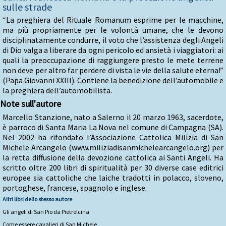
sulle strade
“La preghiera del Rituale Romanum esprime per le macchine,
ma più propriamente per le volontà umane, che le devono
disciplinatamente condurre, il voto che l’assistenza degli Angeli
di Dio valga a liberare da ogni pericolo ed ansietà i viaggiatori: ai
quali la preoccupazione di raggiungere presto le mete terrene
non deve per altro far perdere di vista le vie della salute eterna!”
(Papa Giovanni XXIII). Contiene la benedizione dell’automobile e
la preghiera dell’automobilista.
Note sull'autore
Marcello Stanzione, nato a Salerno il 20 marzo 1963, sacerdote,
è parroco di Santa Maria La Nova nel comune di Campagna (SA).
Nel 2002 ha rifondato l’Associazione Cattolica Milizia di San
Michele Arcangelo (www.miliziadisanmichelearcangelo.org) per
la retta diffusione della devozione cattolica ai Santi Angeli. Ha
scritto oltre 200 libri di spiritualità per 30 diverse case editrici
europee sia cattoliche che laiche tradotti in polacco, sloveno,
portoghese, francese, spagnolo e inglese.
Altri libri dello stesso autore
Gli angeli di San Pio da Pietrelcina
Come essere cavalieri di San Michele