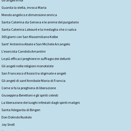
Gli angeli e noi
Guarda la stella, invoca Maria
Mondo angelico e dimensione onirica
Santa Caterina da Genova e le anime del purgatorio
Santa Caterina Labourè e la medaglia che ci salva
365 giorni con San Massimiliano Kolbe
Sant' Antonino Abate e San Michele Arcangelo
L'esorcista Candido Amantini
Le più efficaci preghiere in suffragio dei defunti
Gli angeli nelle religioni monoteiste
San Francesco d’Assisi tra stigmate e angeli
Gli angeli di sant’Annibale Maria di Francia
Come si fa la preghiera di liberazione
Giuseppina Berettoni e gli spiriti celesti
La liberazione dei luoghi infestati dagli spiriti maligni
Santa Ildegarda di Bingen
Don Dolindo Ruotolo
Joy Snell