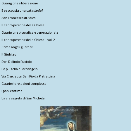
Guarigione e liberazione
E se scoppia una catastrofe?
San Francesco di Sales
Il canto perenne della Chiesa
Guarigione biografica e generazionale
Il canto perenne della Chiesa – vol. 2
Come angeli guerrieri
Il Giubileo
Don Dolindo Ruotolo
La pulzella e l’arcangelo
Via Crucis con San Pio da Pietralcina
Guarire le relazioni complesse
I papi e fatima
La via segreta di San Michele