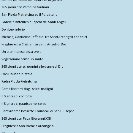
365 giorni con Veronica Giuliani
San Pio da Pietrelcina ed il Purgatorio
Gabriele Bitterlich e l'opera dei Santi Angeli
Don Leone Iorio
Michele, Gabriele e Raffaele I tre Santi Arcangeli canonici
Preghiere dei Cristiani ai Santi Angeli di Dio
Un eremita esorcista svela
Vegetariano come un santo
365 giorni con gli uomini e le donne di Dio
Don Dolindo Ruotolo
Padre Pio da Pietrelcina
Come liberarsi dagli spiriti maligni
Il Signore ci conforta
Il Signore ci guarisce nel corpo
Sant'Andrea Bessette. I miracoli di San Giuseppe
365 giorni con Papa Giovanni XXIII
Preghiere a San Michele Arcangelo