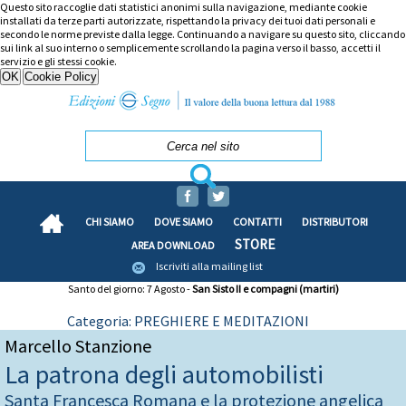
Questo sito raccoglie dati statistici anonimi sulla navigazione, mediante cookie
installati da terze parti autorizzate, rispettando la privacy dei tuoi dati personali e
secondo le norme previste dalla legge. Continuando a navigare su questo sito, cliccando
sui link al suo interno o semplicemente scrollando la pagina verso il basso, accetti il
servizio e gli stessi cookie.
CHI SIAMO
DOVE SIAMO
CONTATTI
DISTRIBUTORI
STORE
AREA DOWNLOAD
Iscriviti alla mailing list
Santo del giorno: 7 Agosto -
San Sisto II e compagni (martiri)
Categoria: PREGHIERE E MEDITAZIONI
Marcello Stanzione
La patrona degli automobilisti
Santa Francesca Romana e la protezione angelica