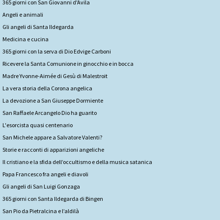
365 giorni con San Giovanni d'Avila
Angeli e animali
Gli angeli di Santa Ildegarda
Medicina e cucina
365 giorni con la serva di Dio Edvige Carboni
Ricevere la Santa Comunione in ginocchio e in bocca
Madre Yvonne-Aimée di Gesù di Malestroit
La vera storia della Corona angelica
La devozione a San Giuseppe Dormiente
San Raffaele Arcangelo Dio ha guarito
L'esorcista quasi centenario
San Michele appare a Salvatore Valenti?
Storie e racconti di apparizioni angeliche
Il cristiano e la sfida dell’occultismo e della musica satanica
Papa Francesco fra angeli e diavoli
Gli angeli di San Luigi Gonzaga
365 giorni con Santa Ildegarda di Bingen
San Pio da Pietralcina e l’aldilà