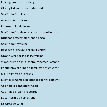
Enneagramma e coaching
Gli angeli di san Leonardo Murialdo
San Pio da Pietrelicina
A tavola con i pellegrini
La firma della Madonna
San Pio da Pietrelcina e santa Gemma Galgani
Dizionario essenziale di angelologia
San Pio da Pietralcina
Benedetta Rencurel e gli spiriti celesti
Un anno con san Pio da Pietralcina
Visioni e rivelazioni di santa Francesca Romana
L’anticristo della fine dei tempi sta per arrivare ?
666. Il numero della bestia
Il combattimento escatologico alla fine dei tempi
Gli angeli di don Stefano Gobbi
Cucinare con santa Ildegarda
La santissima Vergine Maria
Il segreto dei santi