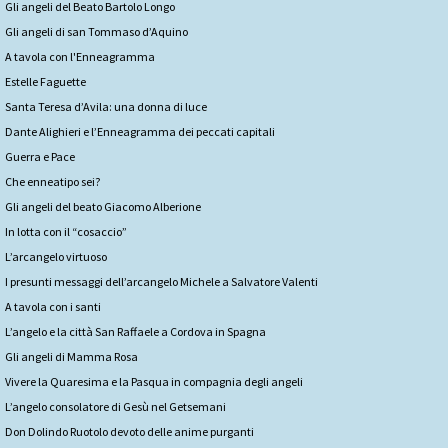
Gli angeli del Beato Bartolo Longo
Gli angeli di san Tommaso d’Aquino
A tavola con l'Enneagramma
Estelle Faguette
Santa Teresa d’Avila: una donna di luce
Dante Alighieri e l’Enneagramma dei peccati capitali
Guerra e Pace
Che enneatipo sei?
Gli angeli del beato Giacomo Alberione
In lotta con il “cosaccio”
L’arcangelo virtuoso
I presunti messaggi dell’arcangelo Michele a Salvatore Valenti
A tavola con i santi
L’angelo e la città San Raffaele a Cordova in Spagna
Gli angeli di Mamma Rosa
Vivere la Quaresima e la Pasqua in compagnia degli angeli
L’angelo consolatore di Gesù nel Getsemani
Don Dolindo Ruotolo devoto delle anime purganti