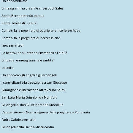
Un anno virtuoso
Enneagramma di san Francesco di Sales
Santa Bernadette Soubirous
Santa Teresa di Lisieux
Come si fa la preghiera di guarigione interiore e fisica
Come si fa la preghiera di intercessione
I nove martedì
La beata Anna Caterina Emmerick e l’aldilà
Empatia, enneagramma e santità
Le sette
Un anno con gli angeli e gli arcangeli
I carmelitani e la devozione a san Giuseppe
Guarigione e liberazione attraverso i Salmi
San Luigi Maria Grignion da Montfort
Gli angeli di don Giustino Maria Russolillo
L’apparizione di Nostra Signora della preghiera a Pontmain
Padre Gabriele Amorth
Gli angeli della Divina Misericordia