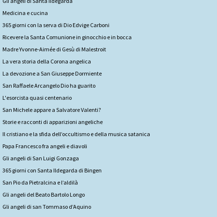
Gli angeli di Santa Ildegarda
Medicina e cucina
365 giorni con la serva di Dio Edvige Carboni
Ricevere la Santa Comunione in ginocchio e in bocca
Madre Yvonne-Aimée di Gesù di Malestroit
La vera storia della Corona angelica
La devozione a San Giuseppe Dormiente
San Raffaele Arcangelo Dio ha guarito
L'esorcista quasi centenario
San Michele appare a Salvatore Valenti?
Storie e racconti di apparizioni angeliche
Il cristiano e la sfida dell’occultismo e della musica satanica
Papa Francesco fra angeli e diavoli
Gli angeli di San Luigi Gonzaga
365 giorni con Santa Ildegarda di Bingen
San Pio da Pietralcina e l’aldilà
Gli angeli del Beato Bartolo Longo
Gli angeli di san Tommaso d’Aquino