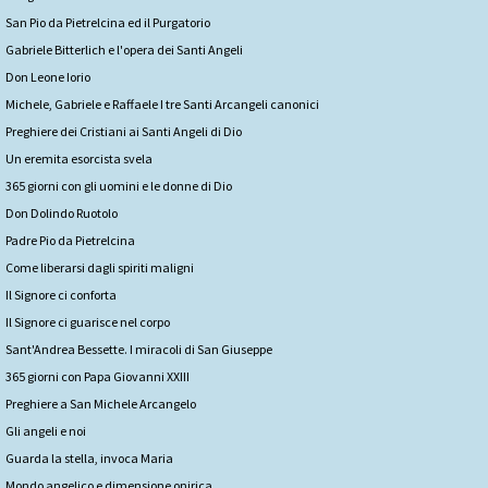
San Pio da Pietrelcina ed il Purgatorio
Gabriele Bitterlich e l'opera dei Santi Angeli
Don Leone Iorio
Michele, Gabriele e Raffaele I tre Santi Arcangeli canonici
Preghiere dei Cristiani ai Santi Angeli di Dio
Un eremita esorcista svela
365 giorni con gli uomini e le donne di Dio
Don Dolindo Ruotolo
Padre Pio da Pietrelcina
Come liberarsi dagli spiriti maligni
Il Signore ci conforta
Il Signore ci guarisce nel corpo
Sant'Andrea Bessette. I miracoli di San Giuseppe
365 giorni con Papa Giovanni XXIII
Preghiere a San Michele Arcangelo
Gli angeli e noi
Guarda la stella, invoca Maria
Mondo angelico e dimensione onirica