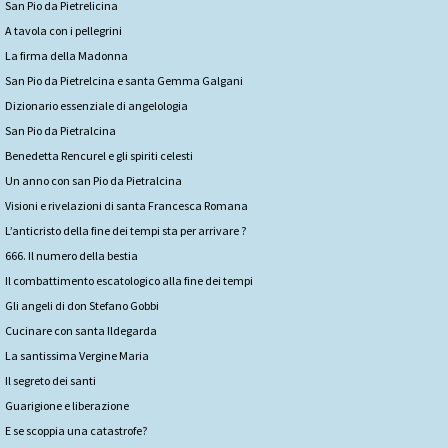
San Pio da Pietrelicina
A tavola con i pellegrini
La firma della Madonna
San Pio da Pietrelcina e santa Gemma Galgani
Dizionario essenziale di angelologia
San Pio da Pietralcina
Benedetta Rencurel e gli spiriti celesti
Un anno con san Pio da Pietralcina
Visioni e rivelazioni di santa Francesca Romana
L’anticristo della fine dei tempi sta per arrivare ?
666. Il numero della bestia
Il combattimento escatologico alla fine dei tempi
Gli angeli di don Stefano Gobbi
Cucinare con santa Ildegarda
La santissima Vergine Maria
Il segreto dei santi
Guarigione e liberazione
E se scoppia una catastrofe?