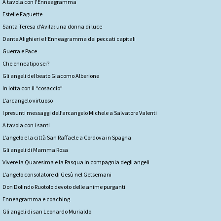
A tavola con l'Enneagramma
Estelle Faguette
Santa Teresa d’Avila: una donna di luce
Dante Alighieri e l’Enneagramma dei peccati capitali
Guerra e Pace
Che enneatipo sei?
Gli angeli del beato Giacomo Alberione
In lotta con il “cosaccio”
L’arcangelo virtuoso
I presunti messaggi dell’arcangelo Michele a Salvatore Valenti
A tavola con i santi
L’angelo e la città San Raffaele a Cordova in Spagna
Gli angeli di Mamma Rosa
Vivere la Quaresima e la Pasqua in compagnia degli angeli
L’angelo consolatore di Gesù nel Getsemani
Don Dolindo Ruotolo devoto delle anime purganti
Enneagramma e coaching
Gli angeli di san Leonardo Murialdo