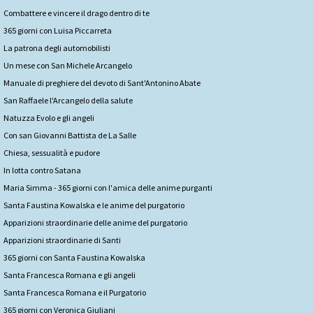
Combattere e vincere il drago dentro di te
365 giorni con Luisa Piccarreta
La patrona degli automobilisti
Un mese con San Michele Arcangelo
Manuale di preghiere del devoto di Sant'Antonino Abate
San Raffaele l'Arcangelo della salute
Natuzza Evolo e gli angeli
Con san Giovanni Battista de La Salle
Chiesa, sessualità e pudore
In lotta contro Satana
Maria Simma - 365 giorni con l'amica delle anime purganti
Santa Faustina Kowalska e le anime del purgatorio
Apparizioni straordinarie delle anime del purgatorio
Apparizioni straordinarie di Santi
365 giorni con Santa Faustina Kowalska
Santa Francesca Romana e gli angeli
Santa Francesca Romana e il Purgatorio
365 giorni con Veronica Giuliani