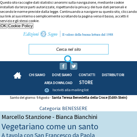
Questo sito raccoglie dati statistici anonimi sulla navigazione, mediante cookie
installati da terze parti autorizzate, rispettando la privacy dei tuoi dati personali e
secondo le norme previste dalla legge. Continuando a navigare su questo sito, cliccando
sui link al suo interno o semplicemente scrollando la pagina verso il basso, accetti il
servizio e gli stessi cookie.
CHI SIAMO
DOVE SIAMO
CONTATTI
DISTRIBUTORI
STORE
AREA DOWNLOAD
Iscriviti alla mailing list
Santo del giorno: 9 Agosto -
Santa Teresa Benedetta della Croce (Edith Stein)
Categoria: BENESSERE
Marcello Stanzione - Bianca Bianchini
Vegetariano come un santo
A tavola con San Francesco da Paola