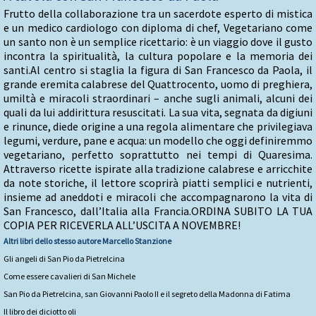
Frutto della collaborazione tra un sacerdote esperto di mistica
e un medico cardiologo con diploma di chef, Vegetariano come
un santo non è un semplice ricettario: è un viaggio dove il gusto
incontra la spiritualità, la cultura popolare e la memoria dei
santi.Al centro si staglia la figura di San Francesco da Paola, il
grande eremita calabrese del Quattrocento, uomo di preghiera,
umiltà e miracoli straordinari – anche sugli animali, alcuni dei
quali da lui addirittura resuscitati. La sua vita, segnata da digiuni
e rinunce, diede origine a una regola alimentare che privilegiava
legumi, verdure, pane e acqua: un modello che oggi definiremmo
vegetariano, perfetto soprattutto nei tempi di Quaresima.
Attraverso ricette ispirate alla tradizione calabrese e arricchite
da note storiche, il lettore scoprirà piatti semplici e nutrienti,
insieme ad aneddoti e miracoli che accompagnarono la vita di
San Francesco, dall’Italia alla Francia.ORDINA SUBITO LA TUA
COPIA PER RICEVERLA ALL’USCITA A NOVEMBRE!
Altri libri dello stesso autore
Marcello Stanzione
Gli angeli di San Pio da Pietrelcina
Come essere cavalieri di San Michele
San Pio da Pietrelcina, san Giovanni Paolo II e il segreto della Madonna di Fatima
Il libro dei diciotto oli