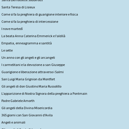
Santa Teresa di Lisieux
Come si fa la preghiera di guarigione interiore e fisica
Come si fa la preghiera di intercessione
I nove martedì
La beata Anna Caterina Emmerick e l’aldilà
Empatia, enneagramma e santità
Le sette
Un anno con gli angeli e gli arcangeli
I carmelitani e la devozione a san Giuseppe
Guarigione e liberazione attraverso i Salmi
San Luigi Maria Grignion da Montfort
Gli angeli di don Giustino Maria Russolillo
L’apparizione di Nostra Signora della preghiera a Pontmain
Padre Gabriele Amorth
Gli angeli della Divina Misericordia
365 giorni con San Giovanni d'Avila
Angeli e animali