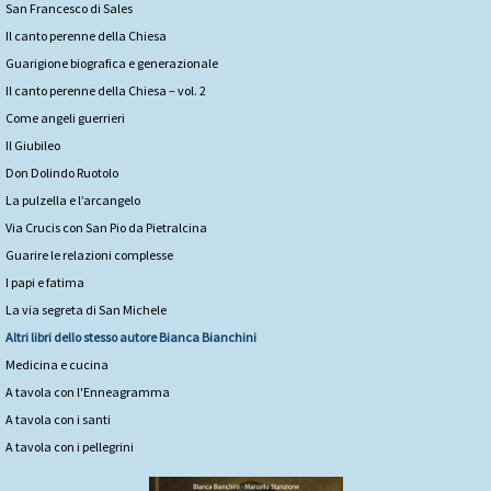
San Francesco di Sales
Il canto perenne della Chiesa
Guarigione biografica e generazionale
Il canto perenne della Chiesa – vol. 2
Come angeli guerrieri
Il Giubileo
Don Dolindo Ruotolo
La pulzella e l’arcangelo
Via Crucis con San Pio da Pietralcina
Guarire le relazioni complesse
I papi e fatima
La via segreta di San Michele
Altri libri dello stesso autore
Bianca Bianchini
Medicina e cucina
A tavola con l'Enneagramma
A tavola con i santi
A tavola con i pellegrini