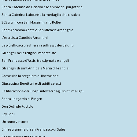
Santa Caterina da Genova e le anime del purgatorio
Santa Caterina Labourè e la medaglia che ci salva
365 giorni con San Massimiliano Kolbe
Sant' Antonino Abate e San Michele Arcangelo
L'esorcista Candido Amantini
Le più efficaci preghiere in suffragio dei defunti
Gli angeli nelle religioni monoteiste
San Francesco d’Assisi tra stigmate e angeli
Gli angeli di sant’Annibale Maria di Francia
Come si fa la preghiera di liberazione
Giuseppina Berettoni e gli spiriti celesti
La liberazione dei luoghi infestati dagli spiriti maligni
Santa Ildegarda di Bingen
Don Dolindo Ruotolo
Joy Snell
Un anno virtuoso
Enneagramma di san Francesco di Sales
Santa Bernadette Soubirous