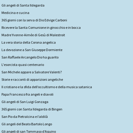
Gli angeli di Santa Ildegarda
Medicina e cucina
365 giorni con la serva di Dio Edvige Carboni
Ricevere la Santa Comunione in ginocchio e in bocca
Madre Yvonne-Aimée di Gesù di Malestroit
La vera storia della Corona angelica
La devozione a San Giuseppe Dormiente
San Raffaele Arcangelo Dio ha guarito
L'esorcista quasi centenario
San Michele appare a Salvatore Valenti?
Storie e racconti di apparizioni angeliche
Il cristiano e la sfida dell’occultismo e della musica satanica
Papa Francesco fra angeli e diavoli
Gli angeli di San Luigi Gonzaga
365 giorni con Santa Ildegarda di Bingen
San Pio da Pietralcina e l’aldilà
Gli angeli del Beato Bartolo Longo
Gli angeli di san Tommaso d’Aquino