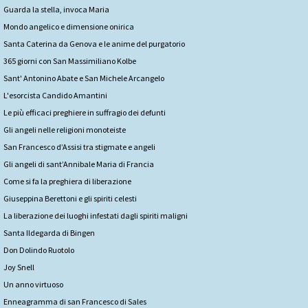
Guarda la stella, invoca Maria
Mondo angelico e dimensione onirica
Santa Caterina da Genova e le anime del purgatorio
365 giorni con San Massimiliano Kolbe
Sant' Antonino Abate e San Michele Arcangelo
L'esorcista Candido Amantini
Le più efficaci preghiere in suffragio dei defunti
Gli angeli nelle religioni monoteiste
San Francesco d’Assisi tra stigmate e angeli
Gli angeli di sant’Annibale Maria di Francia
Come si fa la preghiera di liberazione
Giuseppina Berettoni e gli spiriti celesti
La liberazione dei luoghi infestati dagli spiriti maligni
Santa Ildegarda di Bingen
Don Dolindo Ruotolo
Joy Snell
Un anno virtuoso
Enneagramma di san Francesco di Sales