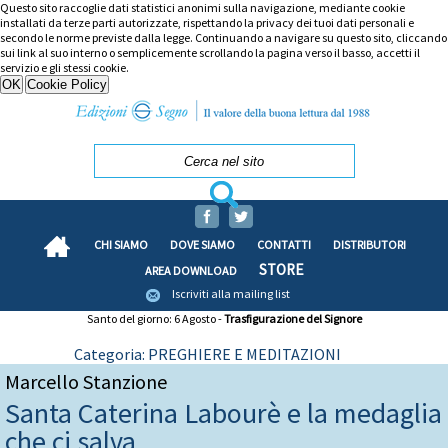
Questo sito raccoglie dati statistici anonimi sulla navigazione, mediante cookie
installati da terze parti autorizzate, rispettando la privacy dei tuoi dati personali e
secondo le norme previste dalla legge. Continuando a navigare su questo sito, cliccando
sui link al suo interno o semplicemente scrollando la pagina verso il basso, accetti il
servizio e gli stessi cookie.
CHI SIAMO
DOVE SIAMO
CONTATTI
DISTRIBUTORI
STORE
AREA DOWNLOAD
Iscriviti alla mailing list
Santo del giorno: 6 Agosto -
Trasfigurazione del Signore
Categoria: PREGHIERE E MEDITAZIONI
Marcello Stanzione
Santa Caterina Labourè e la medaglia
che ci salva