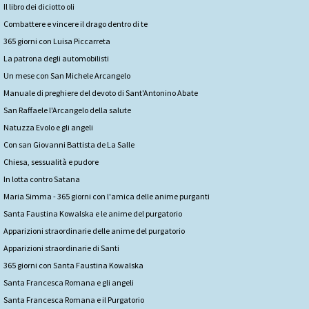
Il libro dei diciotto oli
Combattere e vincere il drago dentro di te
365 giorni con Luisa Piccarreta
La patrona degli automobilisti
Un mese con San Michele Arcangelo
Manuale di preghiere del devoto di Sant'Antonino Abate
San Raffaele l'Arcangelo della salute
Natuzza Evolo e gli angeli
Con san Giovanni Battista de La Salle
Chiesa, sessualità e pudore
In lotta contro Satana
Maria Simma - 365 giorni con l'amica delle anime purganti
Santa Faustina Kowalska e le anime del purgatorio
Apparizioni straordinarie delle anime del purgatorio
Apparizioni straordinarie di Santi
365 giorni con Santa Faustina Kowalska
Santa Francesca Romana e gli angeli
Santa Francesca Romana e il Purgatorio