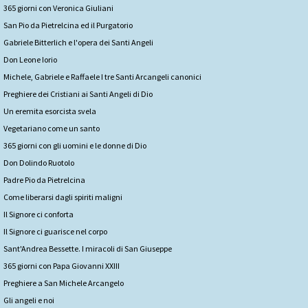
365 giorni con Veronica Giuliani
San Pio da Pietrelcina ed il Purgatorio
Gabriele Bitterlich e l'opera dei Santi Angeli
Don Leone Iorio
Michele, Gabriele e Raffaele I tre Santi Arcangeli canonici
Preghiere dei Cristiani ai Santi Angeli di Dio
Un eremita esorcista svela
Vegetariano come un santo
365 giorni con gli uomini e le donne di Dio
Don Dolindo Ruotolo
Padre Pio da Pietrelcina
Come liberarsi dagli spiriti maligni
Il Signore ci conforta
Il Signore ci guarisce nel corpo
Sant'Andrea Bessette. I miracoli di San Giuseppe
365 giorni con Papa Giovanni XXIII
Preghiere a San Michele Arcangelo
Gli angeli e noi