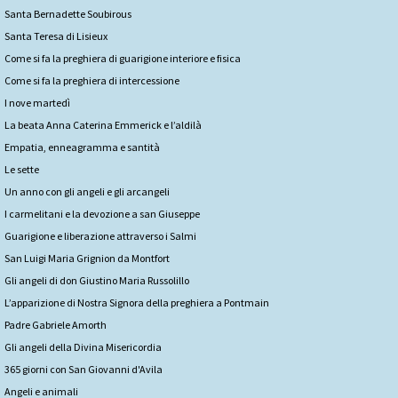
Santa Bernadette Soubirous
Santa Teresa di Lisieux
Come si fa la preghiera di guarigione interiore e fisica
Come si fa la preghiera di intercessione
I nove martedì
La beata Anna Caterina Emmerick e l’aldilà
Empatia, enneagramma e santità
Le sette
Un anno con gli angeli e gli arcangeli
I carmelitani e la devozione a san Giuseppe
Guarigione e liberazione attraverso i Salmi
San Luigi Maria Grignion da Montfort
Gli angeli di don Giustino Maria Russolillo
L’apparizione di Nostra Signora della preghiera a Pontmain
Padre Gabriele Amorth
Gli angeli della Divina Misericordia
365 giorni con San Giovanni d'Avila
Angeli e animali