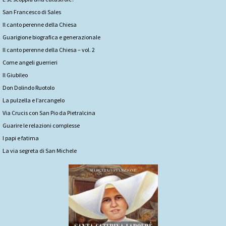
San Francesco di Sales
Il canto perenne della Chiesa
Guarigione biografica e generazionale
Il canto perenne della Chiesa – vol. 2
Come angeli guerrieri
Il Giubileo
Don Dolindo Ruotolo
La pulzella e l’arcangelo
Via Crucis con San Pio da Pietralcina
Guarire le relazioni complesse
I papi e fatima
La via segreta di San Michele