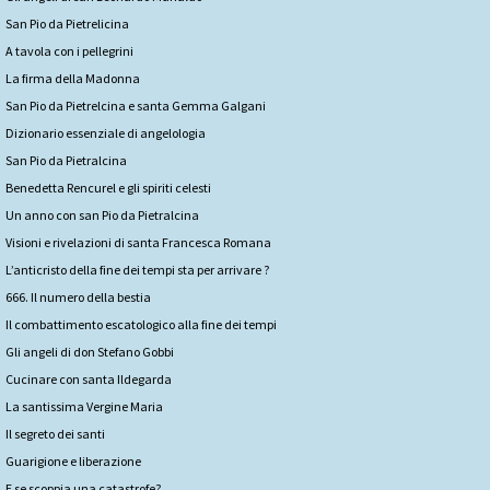
San Pio da Pietrelicina
A tavola con i pellegrini
La firma della Madonna
San Pio da Pietrelcina e santa Gemma Galgani
Dizionario essenziale di angelologia
San Pio da Pietralcina
Benedetta Rencurel e gli spiriti celesti
Un anno con san Pio da Pietralcina
Visioni e rivelazioni di santa Francesca Romana
L’anticristo della fine dei tempi sta per arrivare ?
666. Il numero della bestia
Il combattimento escatologico alla fine dei tempi
Gli angeli di don Stefano Gobbi
Cucinare con santa Ildegarda
La santissima Vergine Maria
Il segreto dei santi
Guarigione e liberazione
E se scoppia una catastrofe?