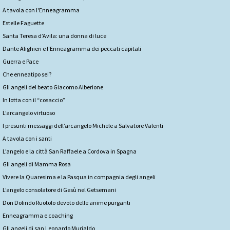
A tavola con l'Enneagramma
Estelle Faguette
Santa Teresa d’Avila: una donna di luce
Dante Alighieri e l’Enneagramma dei peccati capitali
Guerra e Pace
Che enneatipo sei?
Gli angeli del beato Giacomo Alberione
In lotta con il “cosaccio”
L’arcangelo virtuoso
I presunti messaggi dell’arcangelo Michele a Salvatore Valenti
A tavola con i santi
L’angelo e la città San Raffaele a Cordova in Spagna
Gli angeli di Mamma Rosa
Vivere la Quaresima e la Pasqua in compagnia degli angeli
L’angelo consolatore di Gesù nel Getsemani
Don Dolindo Ruotolo devoto delle anime purganti
Enneagramma e coaching
Gli angeli di san Leonardo Murialdo