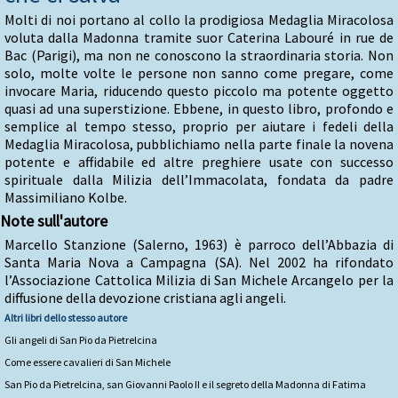
Molti di noi portano al collo la prodigiosa Medaglia Miracolosa
voluta dalla Madonna tramite suor Caterina Labouré in rue de
Bac (Parigi), ma non ne conoscono la straordinaria storia. Non
solo, molte volte le persone non sanno come pregare, come
invocare Maria, riducendo questo piccolo ma potente oggetto
quasi ad una superstizione. Ebbene, in questo libro, profondo e
semplice al tempo stesso, proprio per aiutare i fedeli della
Medaglia Miracolosa, pubblichiamo nella parte finale la novena
potente e affidabile ed altre preghiere usate con successo
spirituale dalla Milizia dell’Immacolata, fondata da padre
Massimiliano Kolbe.
Note sull'autore
Marcello Stanzione (Salerno, 1963) è parroco dell’Abbazia di
Santa Maria Nova a Campagna (SA). Nel 2002 ha rifondato
l’Associazione Cattolica Milizia di San Michele Arcangelo per la
diffusione della devozione cristiana agli angeli.
Altri libri dello stesso autore
Gli angeli di San Pio da Pietrelcina
Come essere cavalieri di San Michele
San Pio da Pietrelcina, san Giovanni Paolo II e il segreto della Madonna di Fatima