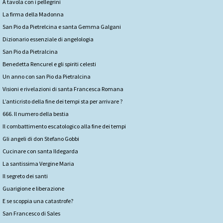
A tavola con i pellegrini
La firma della Madonna
San Pio da Pietrelcina e santa Gemma Galgani
Dizionario essenziale di angelologia
San Pio da Pietralcina
Benedetta Rencurel e gli spiriti celesti
Un anno con san Pio da Pietralcina
Visioni e rivelazioni di santa Francesca Romana
L’anticristo della fine dei tempi sta per arrivare ?
666. Il numero della bestia
Il combattimento escatologico alla fine dei tempi
Gli angeli di don Stefano Gobbi
Cucinare con santa Ildegarda
La santissima Vergine Maria
Il segreto dei santi
Guarigione e liberazione
E se scoppia una catastrofe?
San Francesco di Sales