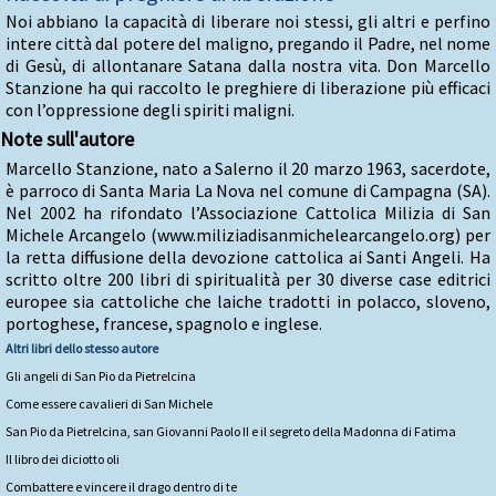
Noi abbiano la capacità di liberare noi stessi, gli altri e perfino
intere città dal potere del maligno, pregando il Padre, nel nome
di Gesù, di allontanare Satana dalla nostra vita. Don Marcello
Stanzione ha qui raccolto le preghiere di liberazione più efficaci
con l’oppressione degli spiriti maligni.
Note sull'autore
Marcello Stanzione, nato a Salerno il 20 marzo 1963, sacerdote,
è parroco di Santa Maria La Nova nel comune di Campagna (SA).
Nel 2002 ha rifondato l’Associazione Cattolica Milizia di San
Michele Arcangelo (www.miliziadisanmichelearcangelo.org) per
la retta diffusione della devozione cattolica ai Santi Angeli. Ha
scritto oltre 200 libri di spiritualità per 30 diverse case editrici
europee sia cattoliche che laiche tradotti in polacco, sloveno,
portoghese, francese, spagnolo e inglese.
Altri libri dello stesso autore
Gli angeli di San Pio da Pietrelcina
Come essere cavalieri di San Michele
San Pio da Pietrelcina, san Giovanni Paolo II e il segreto della Madonna di Fatima
Il libro dei diciotto oli
Combattere e vincere il drago dentro di te