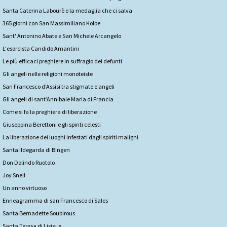
Santa Caterina Labourè e la medaglia che ci salva
365 giorni con San Massimiliano Kolbe
Sant' Antonino Abate e San Michele Arcangelo
L'esorcista Candido Amantini
Le più efficaci preghiere in suffragio dei defunti
Gli angeli nelle religioni monoteiste
San Francesco d’Assisi tra stigmate e angeli
Gli angeli di sant’Annibale Maria di Francia
Come si fa la preghiera di liberazione
Giuseppina Berettoni e gli spiriti celesti
La liberazione dei luoghi infestati dagli spiriti maligni
Santa Ildegarda di Bingen
Don Dolindo Ruotolo
Joy Snell
Un anno virtuoso
Enneagramma di san Francesco di Sales
Santa Bernadette Soubirous
Santa Teresa di Lisieux