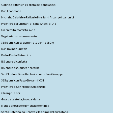
Gabriele Bitterlich e l'opera dei Santi Angeli
Don Leone Iorio
Michele, Gabriele e Raffaele I tre Santi Arcangeli canonici
Preghiere dei Cristiani ai Santi Angeli di Dio
Un eremita esorcista svela
Vegetariano come un santo
365 giorni con gli uomini e le donne di Dio
Don Dolindo Ruotolo
Padre Pio da Pietrelcina
Il Signore ci conforta
Il Signore ci guarisce nel corpo
Sant'Andrea Bessette. I miracoli di San Giuseppe
365 giorni con Papa Giovanni XXIII
Preghiere a San Michele Arcangelo
Gli angeli e noi
Guarda la stella, invoca Maria
Mondo angelico e dimensione onirica
Santa Caterina da Genova e le anime del purgatorio