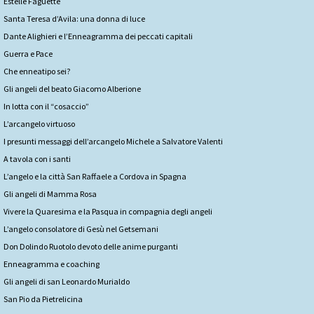
Estelle Faguette
Santa Teresa d’Avila: una donna di luce
Dante Alighieri e l’Enneagramma dei peccati capitali
Guerra e Pace
Che enneatipo sei?
Gli angeli del beato Giacomo Alberione
In lotta con il “cosaccio”
L’arcangelo virtuoso
I presunti messaggi dell’arcangelo Michele a Salvatore Valenti
A tavola con i santi
L’angelo e la città San Raffaele a Cordova in Spagna
Gli angeli di Mamma Rosa
Vivere la Quaresima e la Pasqua in compagnia degli angeli
L’angelo consolatore di Gesù nel Getsemani
Don Dolindo Ruotolo devoto delle anime purganti
Enneagramma e coaching
Gli angeli di san Leonardo Murialdo
San Pio da Pietrelicina