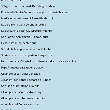
365 giorni con la serva di Dio Edvige Carboni
Ricevere la Santa Comunione in ginocchio e in bocca
Madre Yvonne-Aimée di Gesù di Malestroit
La vera storia della Corona angelica
La devozione a San Giuseppe Dormiente
San Raffaele Arcangelo Dio ha guarito
L'esorcista quasi centenario
San Michele appare a Salvatore Valenti?
Storie e racconti di apparizioni angeliche
Il cristiano e la sfida dell’occultismo e della musica satanica
Papa Francesco fra angeli e diavoli
Gli angeli di San Luigi Gonzaga
365 giorni con Santa Ildegarda di Bingen
San Pio da Pietralcina e l’aldilà
Gli angeli del Beato Bartolo Longo
Gli angeli di san Tommaso d’Aquino
A tavola con l'Enneagramma