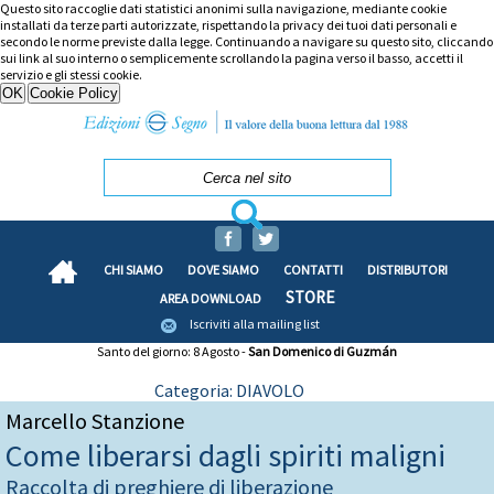
Questo sito raccoglie dati statistici anonimi sulla navigazione, mediante cookie
installati da terze parti autorizzate, rispettando la privacy dei tuoi dati personali e
secondo le norme previste dalla legge. Continuando a navigare su questo sito, cliccando
sui link al suo interno o semplicemente scrollando la pagina verso il basso, accetti il
servizio e gli stessi cookie.
CHI SIAMO
DOVE SIAMO
CONTATTI
DISTRIBUTORI
STORE
AREA DOWNLOAD
Iscriviti alla mailing list
Santo del giorno: 8 Agosto -
San Domenico di Guzmán
Categoria: DIAVOLO
Marcello Stanzione
Come liberarsi dagli spiriti maligni
Raccolta di preghiere di liberazione