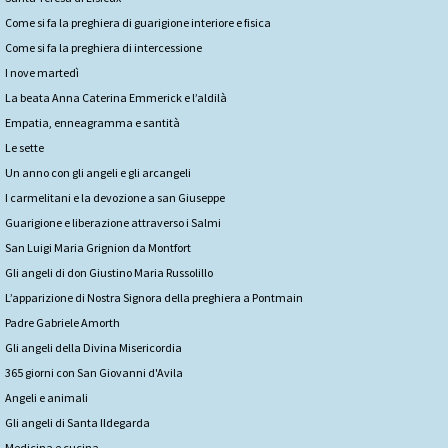
Come si fa la preghiera di guarigione interiore e fisica
Come si fa la preghiera di intercessione
I nove martedì
La beata Anna Caterina Emmerick e l’aldilà
Empatia, enneagramma e santità
Le sette
Un anno con gli angeli e gli arcangeli
I carmelitani e la devozione a san Giuseppe
Guarigione e liberazione attraverso i Salmi
San Luigi Maria Grignion da Montfort
Gli angeli di don Giustino Maria Russolillo
L’apparizione di Nostra Signora della preghiera a Pontmain
Padre Gabriele Amorth
Gli angeli della Divina Misericordia
365 giorni con San Giovanni d'Avila
Angeli e animali
Gli angeli di Santa Ildegarda
Medicina e cucina