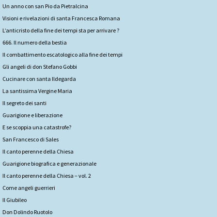
Un anno con san Pio da Pietralcina
Visioni e rivelazioni di santa Francesca Romana
L’anticristo della fine dei tempi sta per arrivare ?
666. Il numero della bestia
Il combattimento escatologico alla fine dei tempi
Gli angeli di don Stefano Gobbi
Cucinare con santa Ildegarda
La santissima Vergine Maria
Il segreto dei santi
Guarigione e liberazione
E se scoppia una catastrofe?
San Francesco di Sales
Il canto perenne della Chiesa
Guarigione biografica e generazionale
Il canto perenne della Chiesa – vol. 2
Come angeli guerrieri
Il Giubileo
Don Dolindo Ruotolo