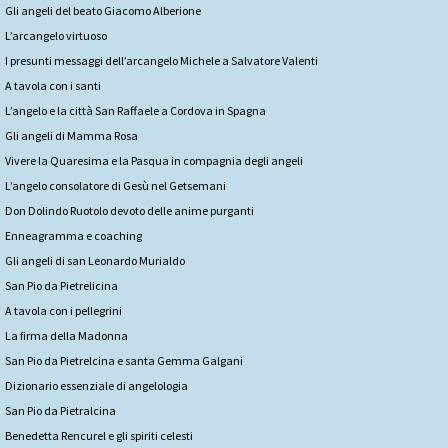
Gli angeli del beato Giacomo Alberione
L’arcangelo virtuoso
I presunti messaggi dell’arcangelo Michele a Salvatore Valenti
A tavola con i santi
L’angelo e la città San Raffaele a Cordova in Spagna
Gli angeli di Mamma Rosa
Vivere la Quaresima e la Pasqua in compagnia degli angeli
L’angelo consolatore di Gesù nel Getsemani
Don Dolindo Ruotolo devoto delle anime purganti
Enneagramma e coaching
Gli angeli di san Leonardo Murialdo
San Pio da Pietrelicina
A tavola con i pellegrini
La firma della Madonna
San Pio da Pietrelcina e santa Gemma Galgani
Dizionario essenziale di angelologia
San Pio da Pietralcina
Benedetta Rencurel e gli spiriti celesti