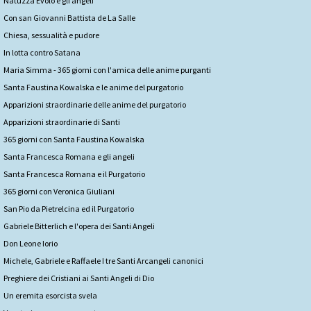
Natuzza Evolo e gli angeli
Con san Giovanni Battista de La Salle
Chiesa, sessualità e pudore
In lotta contro Satana
Maria Simma - 365 giorni con l'amica delle anime purganti
Santa Faustina Kowalska e le anime del purgatorio
Apparizioni straordinarie delle anime del purgatorio
Apparizioni straordinarie di Santi
365 giorni con Santa Faustina Kowalska
Santa Francesca Romana e gli angeli
Santa Francesca Romana e il Purgatorio
365 giorni con Veronica Giuliani
San Pio da Pietrelcina ed il Purgatorio
Gabriele Bitterlich e l'opera dei Santi Angeli
Don Leone Iorio
Michele, Gabriele e Raffaele I tre Santi Arcangeli canonici
Preghiere dei Cristiani ai Santi Angeli di Dio
Un eremita esorcista svela