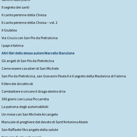
Il segreto dei santi
Il canto perenne della Chiesa
Il canto perenne della Chiesa – vol. 2
Il Giubileo
Via Crucis con San Pio da Pietralcina
I papi e fatima
Altri libri dello stesso autore
Marcello Stanzione
Gli angeli di San Pio da Pietrelcina
Come essere cavalieri di San Michele
San Pio da Pietrelcina, san Giovanni Paolo II e il segreto della Madonna di Fatima
Il libro dei diciotto oli
Combattere e vincere il drago dentro di te
365 giorni con Luisa Piccarreta
La patrona degli automobilisti
Un mese con San Michele Arcangelo
Manuale di preghiere del devoto di Sant'Antonino Abate
San Raffaele l'Arcangelo della salute