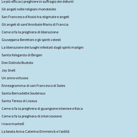
Le più efficaci preghiere in suffragio dei defunti
Gli angeli nelle religioni monoteiste
San Francesco d’Assisi tra stigmate e angeli
Gli angeli di sant’Annibale Maria di Francia
Come si fa la preghiera di liberazione
Giuseppina Berettoni e gli spiriti celesti
La liberazione dei luoghi infestati dagli spiriti maligni
Santa Ildegarda di Bingen
Don Dolindo Ruotolo
Joy Snell
Un anno virtuoso
Enneagramma di san Francesco di Sales
Santa Bernadette Soubirous
Santa Teresa di Lisieux
Come si fa la preghiera di guarigione interiore e fisica
Come si fa la preghiera di intercessione
I nove martedì
La beata Anna Caterina Emmerick e l’aldilà