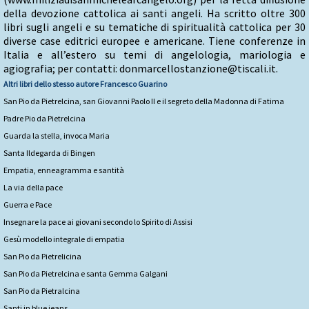
della devozione cattolica ai santi angeli. Ha scritto oltre 300
libri sugli angeli e su tematiche di spiritualità cattolica per 30
diverse case editrici europee e americane. Tiene conferenze in
Italia e all’estero su temi di angelologia, mariologia e
agiografia; per contatti: donmarcellostanzione@tiscali.it.
Altri libri dello stesso autore
Francesco Guarino
San Pio da Pietrelcina, san Giovanni Paolo II e il segreto della Madonna di Fatima
Padre Pio da Pietrelcina
Guarda la stella, invoca Maria
Santa Ildegarda di Bingen
Empatia, enneagramma e santità
La via della pace
Guerra e Pace
Insegnare la pace ai giovani secondo lo Spirito di Assisi
Gesù modello integrale di empatia
San Pio da Pietrelicina
San Pio da Pietrelcina e santa Gemma Galgani
San Pio da Pietralcina
Santi in blue jeans