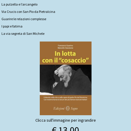
La pulzella e l’arcangelo
Via Crucis con San Pio da Pietralcina
Guarire le relazioni complesse
I papi e fatima
La via segreta di San Michele
Clicca sull'immagine per ingrandire
€ 13,00