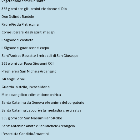
Vegetariano come un santo
365 giorni con gli uomini e le donne di Dio
Don Dolindo Ruotolo
Padre Pio da Pietrelcina
Come liberarsi dagli spiriti maligni
Il Signore ci conforta
Il Signore ci guarisce nel corpo
Sant'Andrea Bessette. I miracoli di San Giuseppe
365 giorni con Papa Giovanni XXIII
Preghiere a San Michele Arcangelo
Gli angeli e noi
Guarda la stella, invoca Maria
Mondo angelico e dimensione onirica
Santa Caterina da Genova e le anime del purgatorio
Santa Caterina Labourè e la medaglia che ci salva
365 giorni con San Massimiliano Kolbe
Sant' Antonino Abate e San Michele Arcangelo
L'esorcista Candido Amantini