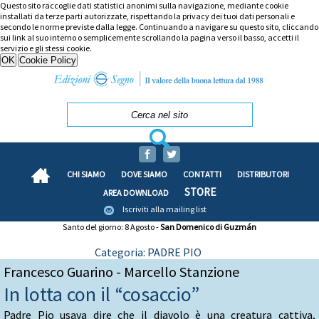
Questo sito raccoglie dati statistici anonimi sulla navigazione, mediante cookie
installati da terze parti autorizzate, rispettando la privacy dei tuoi dati personali e
secondo le norme previste dalla legge. Continuando a navigare su questo sito, cliccando
sui link al suo interno o semplicemente scrollando la pagina verso il basso, accetti il
servizio e gli stessi cookie.
CHI SIAMO
DOVE SIAMO
CONTATTI
DISTRIBUTORI
STORE
AREA DOWNLOAD
Iscriviti alla mailing list
Santo del giorno: 8 Agosto -
San Domenico di Guzmán
Categoria: PADRE PIO
Francesco Guarino - Marcello Stanzione
In lotta con il “cosaccio”
Padre Pio usava dire che il diavolo è una creatura cattiva,