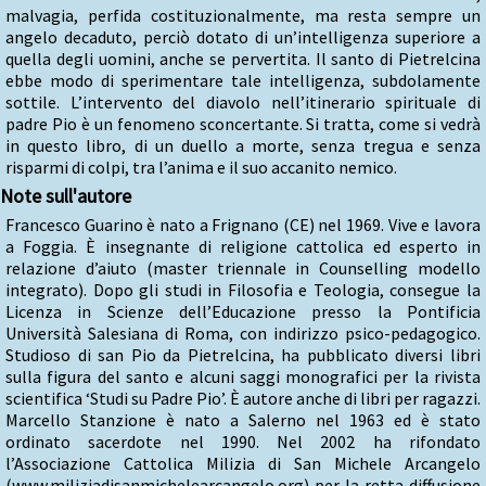
malvagia, perfida costituzionalmente, ma resta sempre un
angelo decaduto, perciò dotato di un’intelligenza superiore a
quella degli uomini, anche se pervertita. Il santo di Pietrelcina
ebbe modo di sperimentare tale intelligenza, subdolamente
sottile. L’intervento del diavolo nell’itinerario spirituale di
padre Pio è un fenomeno sconcertante. Si tratta, come si vedrà
in questo libro, di un duello a morte, senza tregua e senza
risparmi di colpi, tra l’anima e il suo accanito nemico.
Note sull'autore
Francesco Guarino è nato a Frignano (CE) nel 1969. Vive e lavora
a Foggia. È insegnante di religione cattolica ed esperto in
relazione d’aiuto (master triennale in Counselling modello
integrato). Dopo gli studi in Filosofia e Teologia, consegue la
Licenza in Scienze dell’Educazione presso la Pontificia
Università Salesiana di Roma, con indirizzo psico-pedagogico.
Studioso di san Pio da Pietrelcina, ha pubblicato diversi libri
sulla figura del santo e alcuni saggi monografici per la rivista
scientifica ‘Studi su Padre Pio’. È autore anche di libri per ragazzi.
Marcello Stanzione è nato a Salerno nel 1963 ed è stato
ordinato sacerdote nel 1990. Nel 2002 ha rifondato
l’Associazione Cattolica Milizia di San Michele Arcangelo
(www.miliziadisanmichelearcangelo.org) per la retta diffusione