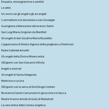
Empatia, enneagramma e santità
Le sette
Un anno con gli angeli e gli arcangeli
I carmelitani e la devozione a san Giuseppe
Guarigione e liberazione attraverso i Salmi
San Luigi Maria Grignion da Montfort
Gli angeli di don Giustino Maria Russolillo
L’apparizione di Nostra Signora della preghiera a Pontmain
Padre Gabriele Amorth
Gli angeli della Divina Misericordia
365 giorni con San Giovanni d'Avila
Angeli e animali
Gli angeli di Santa Ildegarda
Medicina e cucina
365 giorni con la serva di Dio Edvige Carboni
Ricevere la Santa Comunione in ginocchio e in bocca
Madre Yvonne-Aimée di Gesù di Malestroit
La vera storia della Corona angelica