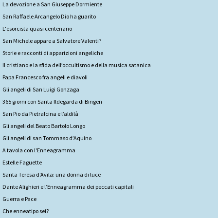
La devozione a San Giuseppe Dormiente
San Raffaele Arcangelo Dio ha guarito
L'esorcista quasi centenario
San Michele appare a Salvatore Valenti?
Storie e racconti di apparizioni angeliche
Il cristiano e la sfida dell’occultismo e della musica satanica
Papa Francesco fra angeli e diavoli
Gli angeli di San Luigi Gonzaga
365 giorni con Santa Ildegarda di Bingen
San Pio da Pietralcina e l’aldilà
Gli angeli del Beato Bartolo Longo
Gli angeli di san Tommaso d’Aquino
A tavola con l'Enneagramma
Estelle Faguette
Santa Teresa d’Avila: una donna di luce
Dante Alighieri e l’Enneagramma dei peccati capitali
Guerra e Pace
Che enneatipo sei?