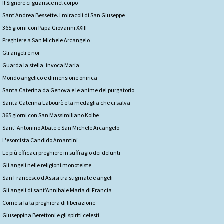
Il Signore ci guarisce nel corpo
Sant'Andrea Bessette. I miracoli di San Giuseppe
365 giorni con Papa Giovanni XXIII
Preghiere a San Michele Arcangelo
Gli angeli e noi
Guarda la stella, invoca Maria
Mondo angelico e dimensione onirica
Santa Caterina da Genova e le anime del purgatorio
Santa Caterina Labourè e la medaglia che ci salva
365 giorni con San Massimiliano Kolbe
Sant' Antonino Abate e San Michele Arcangelo
L'esorcista Candido Amantini
Le più efficaci preghiere in suffragio dei defunti
Gli angeli nelle religioni monoteiste
San Francesco d’Assisi tra stigmate e angeli
Gli angeli di sant’Annibale Maria di Francia
Come si fa la preghiera di liberazione
Giuseppina Berettoni e gli spiriti celesti