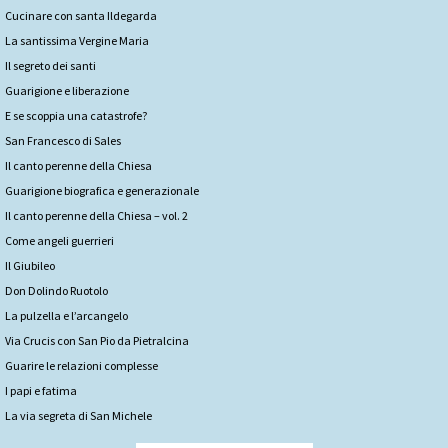
Cucinare con santa Ildegarda
La santissima Vergine Maria
Il segreto dei santi
Guarigione e liberazione
E se scoppia una catastrofe?
San Francesco di Sales
Il canto perenne della Chiesa
Guarigione biografica e generazionale
Il canto perenne della Chiesa – vol. 2
Come angeli guerrieri
Il Giubileo
Don Dolindo Ruotolo
La pulzella e l’arcangelo
Via Crucis con San Pio da Pietralcina
Guarire le relazioni complesse
I papi e fatima
La via segreta di San Michele