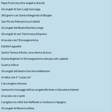
Papa Francesco fra angeli e diavoli
Gli angeli di San Luigi Gonzaga
365 giorni con Santa Ildegarda di Bingen
San Pio da Pietralcina e l’aldilà
Gli angeli del Beato Bartolo Longo
Gli angeli di san Tommaso d’Aquino
A tavola con l'Enneagramma
Estelle Faguette
Santa Teresa d’Avila: una donna di luce
Dante Alighieri e l’Enneagramma dei peccati capitali
Guerra e Pace
Gli angeli del beato Giacomo Alberione
In lotta con il “cosaccio”
L’arcangelo virtuoso
I presunti messaggi dell’arcangelo Michele a Salvatore Valenti
A tavola con i santi
L’angelo e la città San Raffaele a Cordova in Spagna
Gli angeli di Mamma Rosa