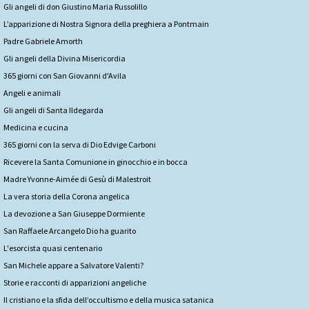
Gli angeli di don Giustino Maria Russolillo
L’apparizione di Nostra Signora della preghiera a Pontmain
Padre Gabriele Amorth
Gli angeli della Divina Misericordia
365 giorni con San Giovanni d'Avila
Angeli e animali
Gli angeli di Santa Ildegarda
Medicina e cucina
365 giorni con la serva di Dio Edvige Carboni
Ricevere la Santa Comunione in ginocchio e in bocca
Madre Yvonne-Aimée di Gesù di Malestroit
La vera storia della Corona angelica
La devozione a San Giuseppe Dormiente
San Raffaele Arcangelo Dio ha guarito
L'esorcista quasi centenario
San Michele appare a Salvatore Valenti?
Storie e racconti di apparizioni angeliche
Il cristiano e la sfida dell’occultismo e della musica satanica