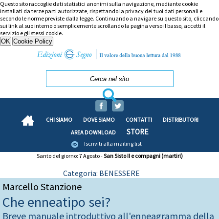
Questo sito raccoglie dati statistici anonimi sulla navigazione, mediante cookie
installati da terze parti autorizzate, rispettando la privacy dei tuoi dati personali e
secondo le norme previste dalla legge. Continuando a navigare su questo sito, cliccando
sui link al suo interno o semplicemente scrollando la pagina verso il basso, accetti il
servizio e gli stessi cookie.
CHI SIAMO
DOVE SIAMO
CONTATTI
DISTRIBUTORI
STORE
AREA DOWNLOAD
Iscriviti alla mailing list
Santo del giorno: 7 Agosto -
San Sisto II e compagni (martiri)
Categoria: BENESSERE
Marcello Stanzione
Che enneatipo sei?
Breve manuale introduttivo all'enneagramma della