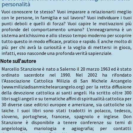
personalità
Vuoi conoscere te stesso? Vuoi imparare a relazionarti meglio
con le persone, in famiglia e sul lavoro? Vuoi individuare i tuoi
punti deboli e quelli di forza? Vuoi capire le motivazioni più
profonde del comportamento umano? L’enneagramma è un
sistema antichissimo e allo stesso tempo moderno per scoprire
tutto questo in modo efficace, pratico e rapido. E anche molto di
più: per chi avrà la curiosità e la voglia di mettersi in gioco,
infatti, esso nasconde una profonda verità sapienziale.
Note sull'autore
Marcello Stanzione è nato a Salerno il 20 marzo 1963 ed è stato
ordinato sacerdote nel 1990. Nel 2002 ha rifondato
l’Associazione Cattolica Milizia di San Michele Arcangelo
(www.miliziadisanmichelearcangelo.org) per la retta diffusione
della devozione cattolica ai santi angeli. Ha scritto oltre 300
libri sugli angeli e su tematiche affini di spiritualità cattolica per
30 diverse case editrici europee e americane, sia cattoliche sia
laiche. I suoi libri sono stati tradotti in polacco, tedesco,
sloveno, portoghese, francese, spagnolo e inglese. Don
Stanzione è disponibile a tenere conferenze su temi di
angelologia, mariologia e agiografia; per contatti: