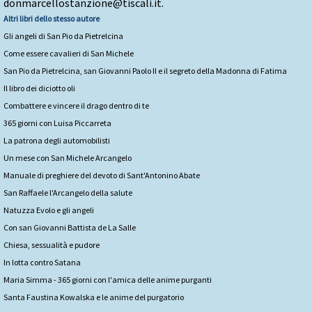
donmarcellostanzione@tiscali.it.
Altri libri dello stesso autore
Gli angeli di San Pio da Pietrelcina
Come essere cavalieri di San Michele
San Pio da Pietrelcina, san Giovanni Paolo II e il segreto della Madonna di Fatima
Il libro dei diciotto oli
Combattere e vincere il drago dentro di te
365 giorni con Luisa Piccarreta
La patrona degli automobilisti
Un mese con San Michele Arcangelo
Manuale di preghiere del devoto di Sant'Antonino Abate
San Raffaele l'Arcangelo della salute
Natuzza Evolo e gli angeli
Con san Giovanni Battista de La Salle
Chiesa, sessualità e pudore
In lotta contro Satana
Maria Simma - 365 giorni con l'amica delle anime purganti
Santa Faustina Kowalska e le anime del purgatorio