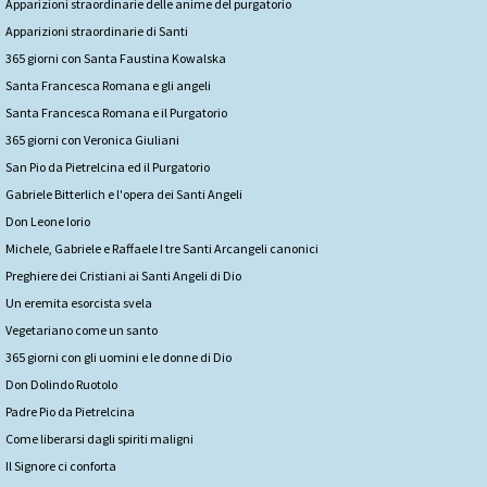
Apparizioni straordinarie delle anime del purgatorio
Apparizioni straordinarie di Santi
365 giorni con Santa Faustina Kowalska
Santa Francesca Romana e gli angeli
Santa Francesca Romana e il Purgatorio
365 giorni con Veronica Giuliani
San Pio da Pietrelcina ed il Purgatorio
Gabriele Bitterlich e l'opera dei Santi Angeli
Don Leone Iorio
Michele, Gabriele e Raffaele I tre Santi Arcangeli canonici
Preghiere dei Cristiani ai Santi Angeli di Dio
Un eremita esorcista svela
Vegetariano come un santo
365 giorni con gli uomini e le donne di Dio
Don Dolindo Ruotolo
Padre Pio da Pietrelcina
Come liberarsi dagli spiriti maligni
Il Signore ci conforta