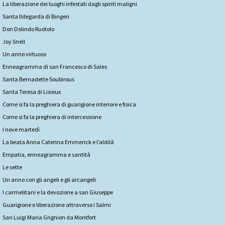
La liberazione dei luoghi infestati dagli spiriti maligni
Santa Ildegarda di Bingen
Don Dolindo Ruotolo
Joy Snell
Un anno virtuoso
Enneagramma di san Francesco di Sales
Santa Bernadette Soubirous
Santa Teresa di Lisieux
Come si fa la preghiera di guarigione interiore e fisica
Come si fa la preghiera di intercessione
I nove martedì
La beata Anna Caterina Emmerick e l’aldilà
Empatia, enneagramma e santità
Le sette
Un anno con gli angeli e gli arcangeli
I carmelitani e la devozione a san Giuseppe
Guarigione e liberazione attraverso i Salmi
San Luigi Maria Grignion da Montfort