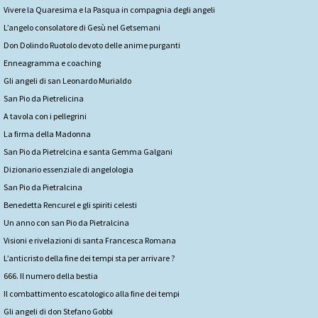
Vivere la Quaresima e la Pasqua in compagnia degli angeli
L’angelo consolatore di Gesù nel Getsemani
Don Dolindo Ruotolo devoto delle anime purganti
Enneagramma e coaching
Gli angeli di san Leonardo Murialdo
San Pio da Pietrelicina
A tavola con i pellegrini
La firma della Madonna
San Pio da Pietrelcina e santa Gemma Galgani
Dizionario essenziale di angelologia
San Pio da Pietralcina
Benedetta Rencurel e gli spiriti celesti
Un anno con san Pio da Pietralcina
Visioni e rivelazioni di santa Francesca Romana
L’anticristo della fine dei tempi sta per arrivare ?
666. Il numero della bestia
Il combattimento escatologico alla fine dei tempi
Gli angeli di don Stefano Gobbi