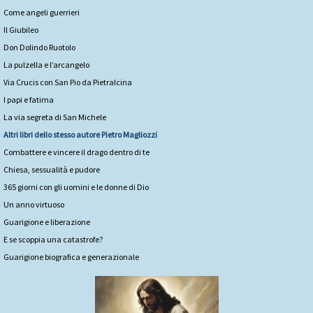
Come angeli guerrieri
Il Giubileo
Don Dolindo Ruotolo
La pulzella e l’arcangelo
Via Crucis con San Pio da Pietralcina
I papi e fatima
La via segreta di San Michele
Altri libri dello stesso autore
Pietro Magliozzi
Combattere e vincere il drago dentro di te
Chiesa, sessualità e pudore
365 giorni con gli uomini e le donne di Dio
Un anno virtuoso
Guarigione e liberazione
E se scoppia una catastrofe?
Guarigione biografica e generazionale