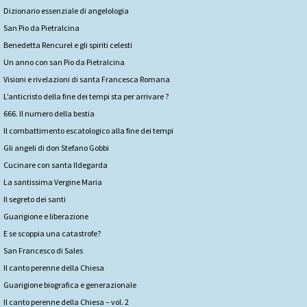
Dizionario essenziale di angelologia
San Pio da Pietralcina
Benedetta Rencurel e gli spiriti celesti
Un anno con san Pio da Pietralcina
Visioni e rivelazioni di santa Francesca Romana
L’anticristo della fine dei tempi sta per arrivare ?
666. Il numero della bestia
Il combattimento escatologico alla fine dei tempi
Gli angeli di don Stefano Gobbi
Cucinare con santa Ildegarda
La santissima Vergine Maria
Il segreto dei santi
Guarigione e liberazione
E se scoppia una catastrofe?
San Francesco di Sales
Il canto perenne della Chiesa
Guarigione biografica e generazionale
Il canto perenne della Chiesa – vol. 2