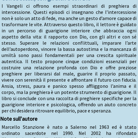
I Vangeli ci offrono esempi straordinari di preghiera di
intercessione. Questi episodi ci insegnano che l’intercessione
non è solo un atto di fede, ma anche un gesto d’amore capace di
trasformare le vite. Attraverso questo libro, il lettore è guidato
in un percorso di guarigione interiore che abbraccia ogni
aspetto della vita: il rapporto con Dio, con gli altri e con sé
stesso. Superare le relazioni conflittuali, imparare l’arte
dell’autoperdono, vincere la bassa autostima e la mancanza di
umiltà sono passi fondamentali per una crescita spirituale
autentica. Il testo propone cinque condizioni essenziali per
costruire una relazione profonda con Dio e offre preziose
preghiere per liberarsi dal male, guarire il proprio passato,
vivere con serenità il presente e affrontare il futuro con fiducia.
Ansia, stress, paura e panico spesso affliggono l’anima e il
corpo, ma la preghiera è un potente strumento di guarigione. Il
libro si conclude con una raccolta di preghiere specifiche per la
guarigione interiore e psicologica, offrendo un aiuto concreto
per chi desidera ritrovare equilibrio, pace e speranza.
Note sull'autore
Marcello Stanzione è nato a Salerno nel 1963 ed è stato
ordinato sacerdote nel 1990. Nel 2002 ha rifondato