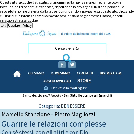
Questo sito raccoglie dati statistici anonimi sulla navigazione, mediante cookie
installati da terze parti autorizzate, rispettando la privacy dei tuoi dati personali e
secondo le norme previste dalla legge. Continuando a navigare su questo sito, cliccando
sui link al suo interno o semplicemente scrollando la pagina verso il basso, accetti il
servizio e gli stessi cookie.
CHI SIAMO
DOVE SIAMO
CONTATTI
DISTRIBUTORI
STORE
AREA DOWNLOAD
Iscriviti alla mailing list
Santo del giorno: 7 Agosto -
San Sisto II e compagni (martiri)
Categoria: BENESSERE
Marcello Stanzione - Pietro Magliozzi
Guarire le relazioni complesse
Con sé stessi, con gli altri e con Dio