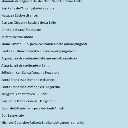
Manuale di preghiere del devoto di Sant'Antonino Abate
San Raffaele l'Arcangelo della salute
Natuzza Evolo e gli angeli
Con san Giovanni Battista de La Salle
Chiesa, sessualità e pudore
In lotta contro Satana
Maria Simma - 365 giorni con l'amica delle anime purganti
Santa Faustina Kowalska e le anime del purgatorio
Apparizioni straordinarie delle anime del purgatorio
Apparizioni straordinarie di Santi
365 giorni con Santa Faustina Kowalska
Santa Francesca Romana e gli angeli
Santa Francesca Romana e il Purgatorio
365 giorni con Veronica Giuliani
San Pio da Pietrelcina ed il Purgatorio
Gabriele Bitterlich e l'opera dei Santi Angeli
Don Leone Iorio
Michele, Gabriele e Raffaele I tre Santi Arcangeli canonici