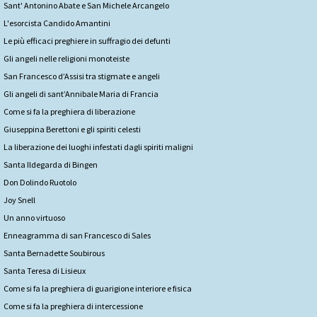
Sant' Antonino Abate e San Michele Arcangelo
L'esorcista Candido Amantini
Le più efficaci preghiere in suffragio dei defunti
Gli angeli nelle religioni monoteiste
San Francesco d’Assisi tra stigmate e angeli
Gli angeli di sant’Annibale Maria di Francia
Come si fa la preghiera di liberazione
Giuseppina Berettoni e gli spiriti celesti
La liberazione dei luoghi infestati dagli spiriti maligni
Santa Ildegarda di Bingen
Don Dolindo Ruotolo
Joy Snell
Un anno virtuoso
Enneagramma di san Francesco di Sales
Santa Bernadette Soubirous
Santa Teresa di Lisieux
Come si fa la preghiera di guarigione interiore e fisica
Come si fa la preghiera di intercessione