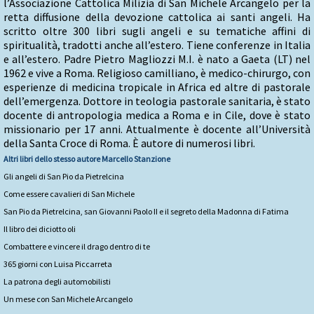
l’Associazione Cattolica Milizia di San Michele Arcangelo per la
retta diffusione della devozione cattolica ai santi angeli. Ha
scritto oltre 300 libri sugli angeli e su tematiche affini di
spiritualità, tradotti anche all’estero. Tiene conferenze in Italia
e all’estero. Padre Pietro Magliozzi M.I. è nato a Gaeta (LT) nel
1962 e vive a Roma. Religioso camilliano, è medico-chirurgo, con
esperienze di medicina tropicale in Africa ed altre di pastorale
dell’emergenza. Dottore in teologia pastorale sanitaria, è stato
docente di antropologia medica a Roma e in Cile, dove è stato
missionario per 17 anni. Attualmente è docente all’Università
della Santa Croce di Roma. È autore di numerosi libri.
Altri libri dello stesso autore
Marcello Stanzione
Gli angeli di San Pio da Pietrelcina
Come essere cavalieri di San Michele
San Pio da Pietrelcina, san Giovanni Paolo II e il segreto della Madonna di Fatima
Il libro dei diciotto oli
Combattere e vincere il drago dentro di te
365 giorni con Luisa Piccarreta
La patrona degli automobilisti
Un mese con San Michele Arcangelo