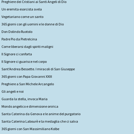
Preghiere dei Cristiani ai Santi Angeli di Dio
Un eremita esorcista svela
Vegetariano come un santo
365 giorni con gli uomini e le donne di Dio
Don Dolindo Ruotolo
Padre Pio da Pietrelcina
Come liberarsi dagli spiriti maligni
Il Signore ci conforta
Il Signore ci guarisce nel corpo
Sant'Andrea Bessette. I miracoli di San Giuseppe
365 giorni con Papa Giovanni XXIII
Preghiere a San Michele Arcangelo
Gli angeli e noi
Guarda la stella, invoca Maria
Mondo angelico e dimensione onirica
Santa Caterina da Genova e le anime del purgatorio
Santa Caterina Labourè e la medaglia che ci salva
365 giorni con San Massimiliano Kolbe