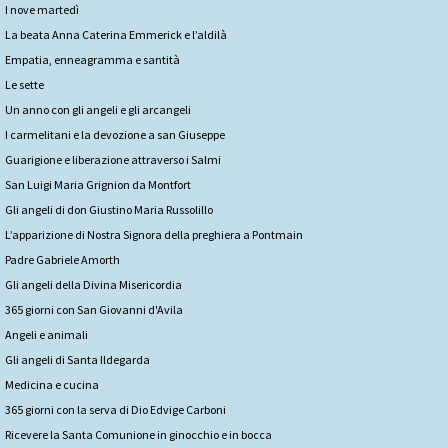
I nove martedì
La beata Anna Caterina Emmerick e l’aldilà
Empatia, enneagramma e santità
Le sette
Un anno con gli angeli e gli arcangeli
I carmelitani e la devozione a san Giuseppe
Guarigione e liberazione attraverso i Salmi
San Luigi Maria Grignion da Montfort
Gli angeli di don Giustino Maria Russolillo
L’apparizione di Nostra Signora della preghiera a Pontmain
Padre Gabriele Amorth
Gli angeli della Divina Misericordia
365 giorni con San Giovanni d'Avila
Angeli e animali
Gli angeli di Santa Ildegarda
Medicina e cucina
365 giorni con la serva di Dio Edvige Carboni
Ricevere la Santa Comunione in ginocchio e in bocca