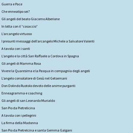
Guerra e Pace
Che enneatipo sei?
Gli angeli del beato Giacomo Alberione
In lotta con il “cosaccio”
L’arcangelo virtuoso
I presunti messaggi dell’arcangelo Michele a Salvatore Valenti
A tavola con i santi
L’angelo e la città San Raffaele a Cordova in Spagna
Gli angeli di Mamma Rosa
Vivere la Quaresima e la Pasqua in compagnia degli angeli
L’angelo consolatore di Gesù nel Getsemani
Don Dolindo Ruotolo devoto delle anime purganti
Enneagramma e coaching
Gli angeli di san Leonardo Murialdo
San Pio da Pietrelicina
A tavola con i pellegrini
La firma della Madonna
San Pio da Pietrelcina e santa Gemma Galgani